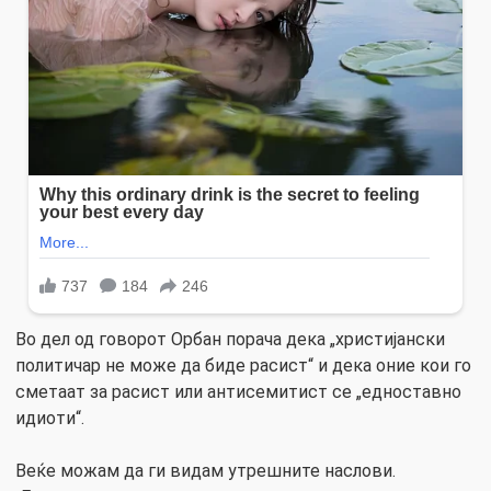
Во дел од говорот Орбан порача дека „христијански
политичар не може да биде расист“ и дека оние кои го
сметаат за расист или антисемитист се „едноставно
идиоти“.
Веќе можам да ги видам утрешните наслови.