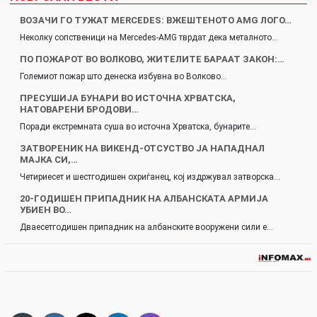
ВОЗАЧИ ГО ТУЖАТ MERCEDES: ВЖЕШТЕНОТО AMG ЛОГО…
Неколку сопственици на Mercedes-AMG тврдат дека металното…
ПО ПОЖАРОТ ВО ВОЛКОВО, ЖИТЕЛИТЕ БАРААТ ЗАКОН:…
Големиот пожар што денеска избувна во Волково…
ПРЕСУШИЈА БУНАРИ ВО ИСТОЧНА ХРВАТСКА,
НАТОВАРЕНИ БРОДОВИ…
Поради екстремната суша во источна Хрватска, бунарите…
ЗАТВОРЕНИК НА ВИКЕНД-ОТСУСТВО ЈА НАПАДНАЛ
МАЈКА СИ,…
Четириесет и шестгодишен охриѓанец, кој издржувал затворска…
20-ГОДИШЕН ПРИПАДНИК НА АЛБАНСКАТА АРМИЈА
УБИЕН ВО…
Дваесетгодишен припадник на албанските вооружени сили е…