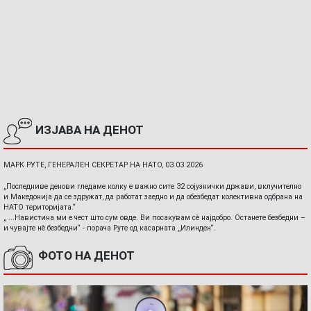
ИЗЈАВА НА ДЕНОТ
МАРК РУТЕ, ГЕНЕРАЛЕН СЕКРЕТАР НА НАТО, 03.03.2026
„Последниве денови гледаме колку е важно сите 32 сојузнички држави, вклучително
и Македонија да се здружат, да работат заедно и да обезбедат колективна одбрана на
НАТО територијата.“
„ ...Навистина ми е чест што сум овде. Ви посакувам сè најдобро. Останете безбедни –
и чувајте нè безбедни“ - порача Руте од касарната „Илинден“.
ФОТО НА ДЕНОТ