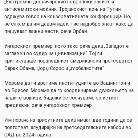
„Екстремно десничарскиот европски расист и
антисемитски моќник, Тројанскиот коњ на Путин,
одржува говор на конзервативната конференција. Но,
не сакам да им давам идеи, тие најдобро знаат како да
пишуваат лажни вести, рече Орбан.
Унгарскиот премиер, исто така, рече дека „Западот е
заглавен во судир на цивилизации“. Тој ги
критикуваше поранешниот американски претседател
Барак Обама, Џорџ Сорос и „глобалистите“.
Мораме да ги вратиме институциите во Вашингтон и
во Брисел. Мораме да го координираме движењето на
нашите војници, бидејќи се соочуваме со истиот
предизвик, рече унгарскиот премиер.
Им порача на присутните дека имаат две години да се
подготват, aлудирајќи на претседателските избори во
САД во 2024 година.