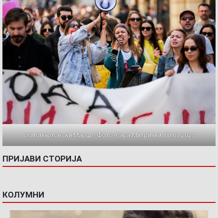
Осмомартовски Марш / Фото: Сара Митрички, 08.03.2026
ПРИЈАВИ СТОРИЈА
КОЛУМНИ