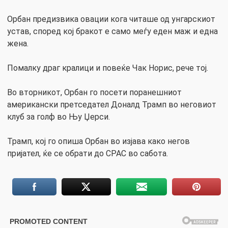
Орбан предизвика овации кога читаше од унгарскиот
устав, според кој бракот е само меѓу еден маж и една
жена.
Помалку драг кралици и повеќе Чак Норис, рече тој.
Во вторникот, Орбан го посети поранешниот
американски претседател Доналд Трамп во неговиот
клуб за голф во Њу Џерси.
Трамп, кој го опиша Орбан во изјава како негов
пријател, ќе се обрати до CPAC во сабота.