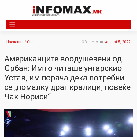
Skip
to
content
Насловна
/
Свет
Објавено на:
August 5, 2022
Американците воодушевени од
Орбан: Им го читаше унгарскиот
Устав, им порача дека потребни
се „помалку драг кралици, повеќе
Чак Нориси“