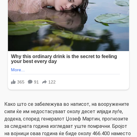
Како што се забележува во написот, на вооружените
сили ќе им недостасуваат околу десет илјади луѓе,
додека, според генералот Џозеф Мартин, прогнозите
за следната година изгледаат уште помрачни. Бројот
на војници оваа година ќе биде околу 466.400 наместо