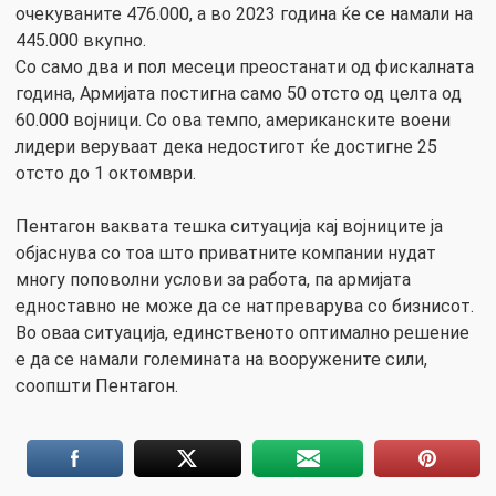
очекуваните 476.000, а во 2023 година ќе се намали на
445.000 вкупно.
Со само два и пол месеци преостанати од фискалната
година, Армијата постигна само 50 отсто од целта од
60.000 војници. Со ова темпо, американските воени
лидери веруваат дека недостигот ќе достигне 25
отсто до 1 октомври.
Пентагон ваквата тешка ситуација кај војниците ја
објаснува со тоа што приватните компании нудат
многу поповолни услови за работа, па армијата
едноставно не може да се натпреварува со бизнисот.
Во оваа ситуација, единственото оптимално решение
е да се намали големината на вооружените сили,
соопшти Пентагон.