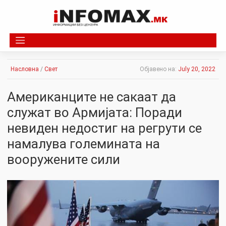
Skip
to
content
Насловна
/
Свет
Објавено на:
July 20, 2022
Американците не сакаат да
служат во Армијата: Поради
невиден недостиг на регрути се
намалува големината на
вооружените сили