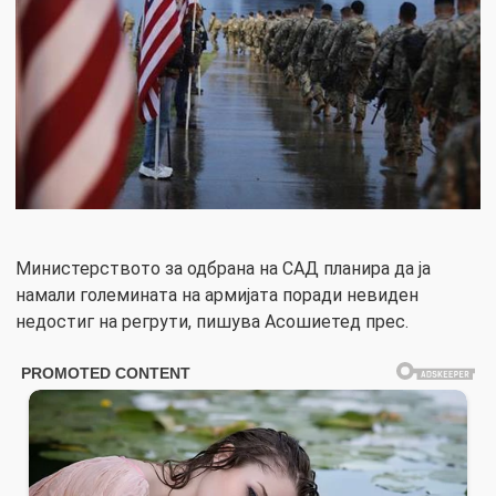
Министерството за одбрана на САД планира да ја
намали големината на армијата поради невиден
недостиг на регрути, пишува Асошиетед прес.