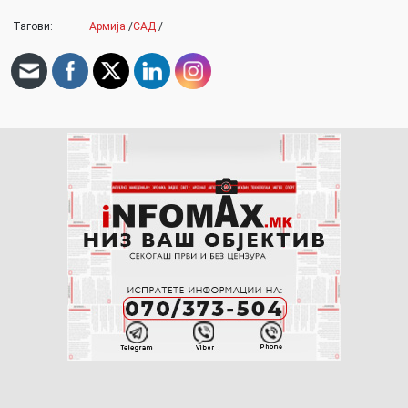
Тагови:
Армија
/
САД
/