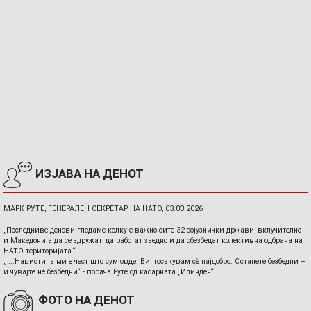
ИЗЈАВА НА ДЕНОТ
МАРК РУТЕ, ГЕНЕРАЛЕН СЕКРЕТАР НА НАТО, 03.03.2026
„Последниве денови гледаме колку е важно сите 32 сојузнички држави, вклучително
и Македонија да се здружат, да работат заедно и да обезбедат колективна одбрана на
НАТО територијата.“
„ ...Навистина ми е чест што сум овде. Ви посакувам сè најдобро. Останете безбедни –
и чувајте нè безбедни“ - порача Руте од касарната „Илинден“.
ФОТО НА ДЕНОТ