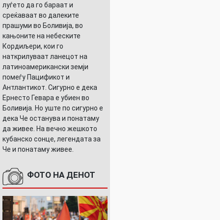
луѓето да го бараат и
среќаваат во далеките
прашуми во Боливија, во
кањоните на небеските
Кордиљери, кои го
наткрилуваат ланецот на
латиноамерикански земји
помеѓу Пацификот и
Антлантикот. Сигурно е дека
Ернесто Гевара е убиен во
Боливија. Но уште по сигурно е
дека Че останува и понатаму
да живее. На вечно жешкото
кубанско сонце, легендата за
Че и понатаму живее.
ФОТО НА ДЕНОТ