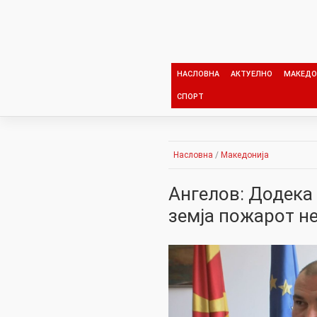
Skip
to
content
НАСЛОВНА
АКТУЕЛНО
МАКЕДО
СПОРТ
Насловна
/
Македонија
Ангелов: Додека
земја пожарот не