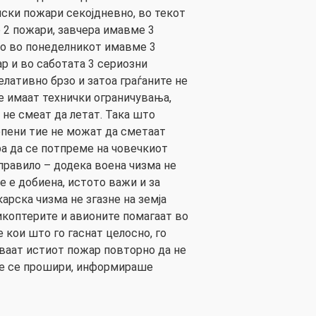
ски пожари секојдневно, во текот
 2 пожари, завчера имавме 3
но во понеделникот имавме 3
р и во саботата 3 сериозни
елативно брзо и затоа граѓаните не
те имаат технички ограничувања,
 не смеат да летат. Така што
епени тие не можат да сметаат
ра да се потпреме на човечкиот
правило – додека воена чизма не
е е добиена, истото важи и за
арска чизма не згазне на земја
ликоптерите и авионите помагаат во
е кои што го гаснат целосно, го
ваат истиот пожар повторно да не
 не се прошири, информираше