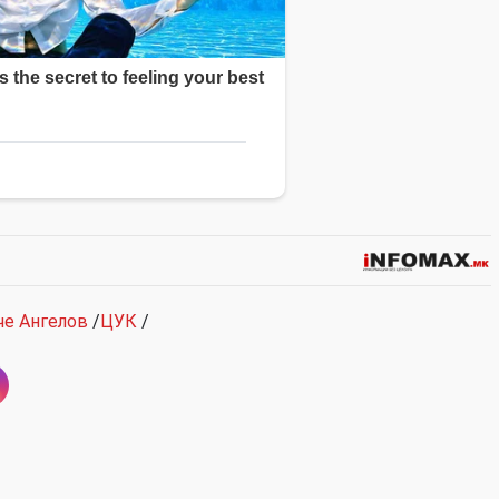
че Ангелов
/
ЦУК
/