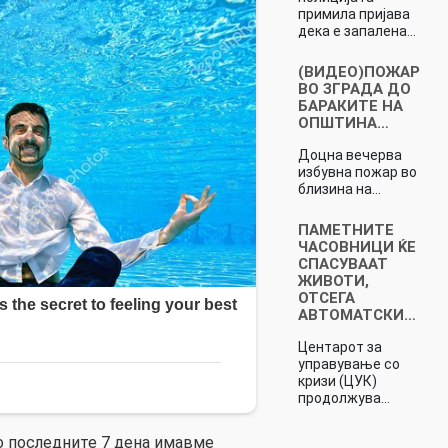
примила пријава
дека е запалена…
(ВИДЕО)ПОЖАР
ВО ЗГРАДА ДО
БАРАКИТЕ НА
ОПШТИНА…
Доцна вечерва
избувна пожар во
близина на…
ПАМЕТНИТЕ
ЧАСОВНИЦИ ЌЕ
СПАСУВААТ
ЖИВОТИ,
ОТСЕГА
АВТОМАТСКИ…
Центарот за
управување со
кризи (ЦУК)
продолжува…
во последните 7 дена имавме