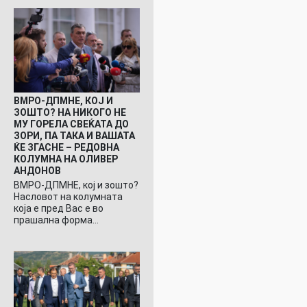
ВМРО-ДПМНЕ, КОЈ И
ЗОШТО? НА НИКОГО НЕ
МУ ГОРЕЛА СВЕЌАТА ДО
ЗОРИ, ПА ТАКА И ВАШАТА
ЌЕ ЗГАСНЕ – РЕДОВНА
КОЛУМНА НА ОЛИВЕР
АНДОНОВ
ВМРО-ДПМНЕ, кој и зошто?
Насловот на колумната
која е пред Вас е во
прашална форма…