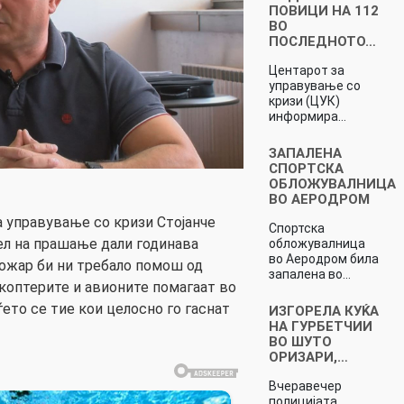
ПОВИЦИ НА 112
ВО
ПОСЛЕДНОТО…
Центарот за
управување со
кризи (ЦУК)
информира…
ЗАПАЛЕНА
СПОРТСКА
ОБЛОЖУВАЛНИЦА
ВО АЕРОДРОМ
 управување со кризи Стојанче
Спортска
тел на прашање дали годинава
обложувалница
во Аеродром била
ожар би ни требало помош од
запалена во…
коптерите и авионите помагаат во
ето се тие кои целосно го гаснат
ИЗГОРЕЛА КУЌА
НА ГУРБЕТЧИИ
ВО ШУТО
ОРИЗАРИ,…
Вчеравечер
полицијата