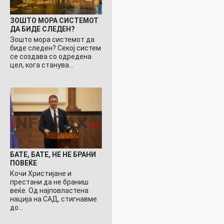
ЗОШТО МОРА СИСТЕМОТ
ДА БИДЕ СЛЕДЕН?
Зошто мора системот да
биде следен? Секој систем
се создава со одредена
цел, кога станува…
БАТЕ, БАТЕ, НЕ НЕ БРАНИ
ПОВЕЌЕ
Кочи Христијане и
престани да не браниш
веќе. Од најповластена
нација на САД, стигнавме
до…