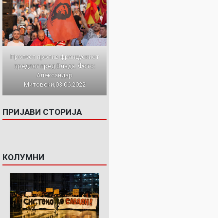
Протест против францускиот
предлог пред Влада. Фото:
Александар
Митовски,03.06.2022
ПРИЈАВИ СТОРИЈА
КОЛУМНИ