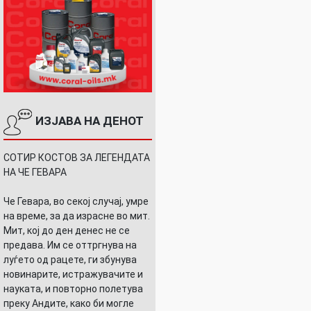
ИЗЈАВА НА ДЕНОТ
СОТИР КОСТОВ ЗА ЛЕГЕНДАТА
НА ЧЕ ГЕВАРА
Че Гевара, во секој случај, умре
на време, за да израсне во мит.
Мит, кој до ден денес не се
предава. Им се оттргнува на
луѓето од рацете, ги збунува
новинарите, истражувачите и
науката, и повторно полетува
преку Андите, како би могле