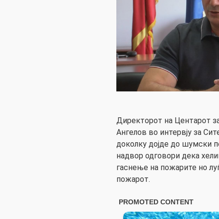
Директорот на Центарот за
Ангелов во интервју за Си
доколку дојде до шумски п
надвор одговори дека хели
гаснење на пожарите но луѓ
пожарот.