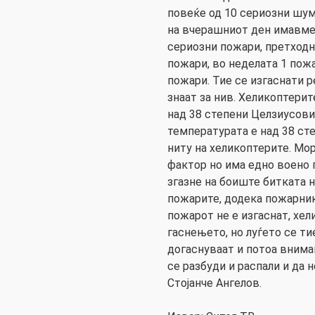
повеќе од 10 сериозни шум
на вчерашниот ден имавме
сериозни пожари, претход
пожари, во неделата 1 пожа
пожари. Тие се изгаснати р
знаат за нив. Хеликоптери
над 38 степени Целзиусови
температурата е над 38 ст
ниту на хеликоптерите. Мо
фактор но има едно воено 
згазне на боиште битката н
пожарите, додека пожарник
пожарот не е изгаснат, хе
гаснењето, но луѓето се ти
догаснуваат и потоа внима
се разбуди и распали и да
Стојанче Ангелов.