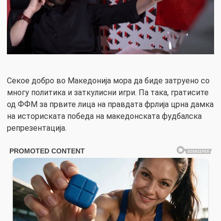
Секое добро во Македонија мора да биде затруено со
многу политика и заткулисни игри. Па така, гратисите
од ФФМ за првите лица на правдата фрлија црна дамка
на историската победа на македонската фудбалска
репрезентација.