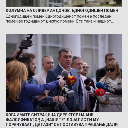
КОЛУМНА НА ОЛИВЕР АНДОНОВ: ЕДНОГОДИШЕН ПОМЕН
Едногодишен помен Едногодишниот помен е последен
помен во годишниот циклус помени. Ете така и нашиот…
КОГА ИМАТЕ СИТУАЦИЈА ДИРЕКТОР НА АНБ
ФАЛСИФИКАТОР, А „НАШИТЕ“ ЛОЈАЛИСТИ МУ
ПОРАЧУВААТ „ДА ГАЗИ“ СЕ ПОСТАВУВА ПРАШАЊЕ ДАЛИ