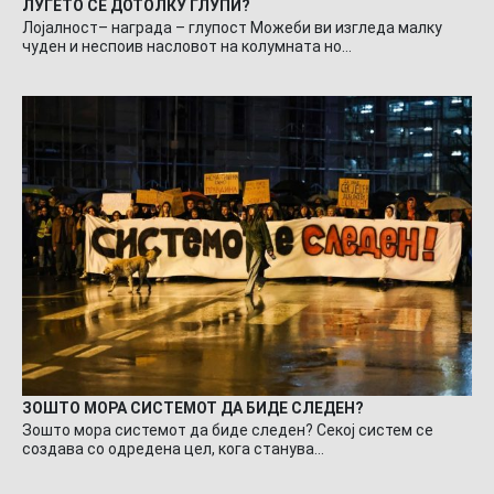
ЛУЃЕТО СЕ ДОТОЛКУ ГЛУПИ?
Лојалност– награда – глупост Можеби ви изгледа малку
чуден и неспоив насловот на колумната но…
ЗОШТО МОРА СИСТЕМОТ ДА БИДЕ СЛЕДЕН?
Зошто мора системот да биде следен? Секој систем се
создава со одредена цел, кога станува…