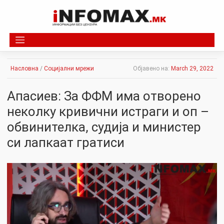
Skip
to
content
Насловна
/
Социјални мрежи
Објавено на:
March 29, 2022
Апасиев: За ФФМ има отворено
неколку кривични истраги и оп –
обвинителка, судија и министер
си лапкаат гратиси