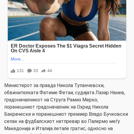
Министерот за правда Никола Тупанчевски,
обвинителката Фатиме Фетаи, судијата Лазар Нанев,
градоначалникот на Струга Рамиз Мерко,
поранешниот градоначалник на Охрид Никола
Бакрачески и поранешниот премиер Владо Бучковски
сепак на фудбалскиот натпревар во Палермо меѓу
Македонија и Италија летале гратис, односно на