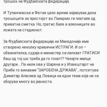
трошок на Фудбалската федерација.
И Тупанчевски и Фетаи цело време изјавуваа дека
трошоците за престојот во Палермо ги платиле од
приватна сметка. Но, гратис биле и влезниците во
ложата на стадионот.
За Фудбалската федерација на Македонија има
отворено неколку кривични ИСТРАГИ. И оп –
обвинителка, судија и министер си лапкаат ГРАТИСИ
баш од тој шо треба да го гонат!? Чекајте малце
другари… Па нели ова у Шарена и у Извештајот на
Прибе го викавме “ЗАРОБЕНА ДРЖАВА” , потсетува
Димитар Апасиев од Левица на една тема која не се
зборува многу во јавноста.