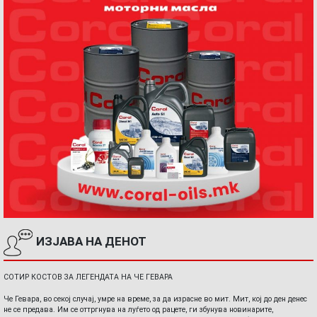
ИЗЈАВА НА ДЕНОТ
СОТИР КОСТОВ ЗА ЛЕГЕНДАТА НА ЧЕ ГЕВАРА
Че Гевара, во секој случај, умре на време, за да израсне во мит. Мит, кој до ден денес
не се предава. Им се оттргнува на луѓето од рацете, ги збунува новинарите,