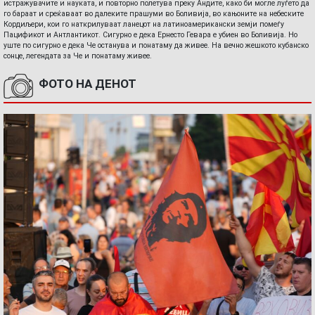
истражувачите и науката, и повторно полетува преку Андите, како би могле луѓето да
го бараат и среќаваат во далеките прашуми во Боливија, во кањоните на небеските
Кордиљери, кои го наткрилуваат ланецот на латиноамерикански земји помеѓу
Пацификот и Антлантикот. Сигурно е дека Ернесто Гевара е убиен во Боливија. Но
уште по сигурно е дека Че останува и понатаму да живее. На вечно жешкото кубанско
сонце, легендата за Че и понатаму живее.
ФОТО НА ДЕНОТ