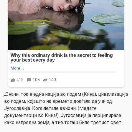
,,Значи, тоа е една нација во подем (Кина), цивилизација
во подем, којашто на времето доаѓала да учи од
Југославија. Кога летале авиони, (гледате
документарци во Кина!), Југославија ја перципирале
како напредна земја, а тие тогаш биле третиот свет.