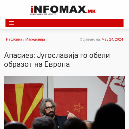
Skip
to
content
Насловна
/
Македонија
Објавено на:
May 24, 2024
Апасиев: Југославија го обели
образот на Европа