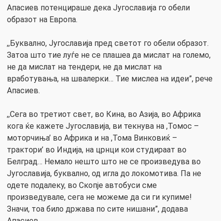
Апасиев потенцираше дека Југославија го обели
образот на Европа.
,,Буквално, Југославија пред светот го обели образот.
Затоа што тие луѓе не се плашеа да мислат на големо,
не да мислат на тендери, не да мислат на
вработувања, на швалерки… Тие мислеа на идеи”, рече
Апасиев.
,,Сега во третиот свет, во Кина, во Азија, во Африка
кога ќе кажете Југославија, ви текнува на ,Томос –
моторчиња’ во Африка и на ,Тома Винковиќ –
трактори’ во Индија, на црнци кои студираат во
Белград… Немало нешто што не се произведува во
Југославија, буквално, од игла до локомотива. Па не
одете подалеку, во Скопје автобуси сме
произведувале, сега не можеме да си ги купиме!
Значи, тоа било држава по сите нишани”, додава
Апасиев.