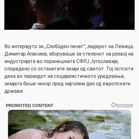
Во интервјуто за ,,Слободен печат”, лидерот на Левица,
Димитар Апасиев, зборуваше за степенот на развој на
индустријата во поранешната СФРЈ Југославија,
споредено со останатите земји од светот. Тој потсети
дека во периодот на социјалистичкото уредување,
земјата беше чекор пред најголем дел од европските
држави.