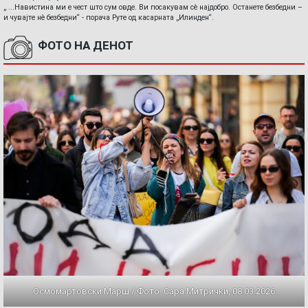
„ ...Навистина ми е чест што сум овде. Ви посакувам сè најдобро. Останете безбедни –
и чувајте нè безбедни“ - порача Руте од касарната „Илинден“.
ФОТО НА ДЕНОТ
Осмомартовски Марш / Фото: Сара Митрички, 08.03.2026