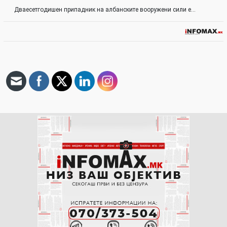
Дваесетгодишен припадник на албанските вооружени сили е…