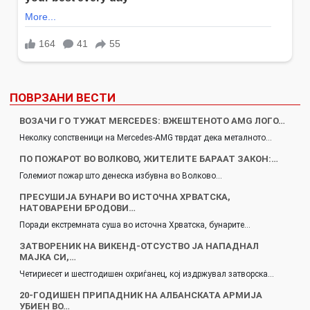
ПОВРЗАНИ ВЕСТИ
ВОЗАЧИ ГО ТУЖАТ MERCEDES: ВЖЕШТЕНОТО AMG ЛОГО…
Неколку сопственици на Mercedes-AMG тврдат дека металното…
ПО ПОЖАРОТ ВО ВОЛКОВО, ЖИТЕЛИТЕ БАРААТ ЗАКОН:…
Големиот пожар што денеска избувна во Волково…
ПРЕСУШИЈА БУНАРИ ВО ИСТОЧНА ХРВАТСКА,
НАТОВАРЕНИ БРОДОВИ…
Поради екстремната суша во источна Хрватска, бунарите…
ЗАТВОРЕНИК НА ВИКЕНД-ОТСУСТВО ЈА НАПАДНАЛ
МАЈКА СИ,…
Четириесет и шестгодишен охриѓанец, кој издржувал затворска…
20-ГОДИШЕН ПРИПАДНИК НА АЛБАНСКАТА АРМИЈА
УБИЕН ВО…