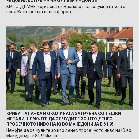
РЕДОВНА КОЛУМНА НА ОЛИВЕР АНДОНОВ
ВМРО-ДПМНЕ, кој и зошто? Насловот на колумната која е
пред Вас е во прашална форма…
КРИВА ПАЛАНКА И ОКОЛИНАТА ЗАТРУЕНА СО ТЕШКИ
МЕТАЛИ: НЕМОЈТЕ ДА СЕ ЧУДИТЕ ЗОШТО ДЕНЕС
ПРОСЕЧНОТО НИВО НА IQ ВО МАКЕДОНИЈА Е 81.9!
Немојте да се чудите зошто денес просечното ниво на IQ во
Македонија е 81.9! Имено…