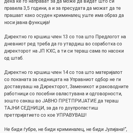
дека ќе го направат за да може да видат што си
правела 3,5 години, а и за пресудата да можат да те
прашаат како осуден криминалец уште има образ да
носи јавна функција!
Директно го кршиш член 13 со тоа што Предлогот на
дневниот ред треба да го утврдиш во соработка со
директорот на JП КХС, а ти си тераш сама по насоки
од штаб.
Директно го кршиш член 14 со тоа што материјалот
со поканата за седницата на Управниот одбор не ги
доставуваш на Директорот, Заменикот и раководните
работници со посебни овластувана и одговорности,
зошто сакаш во ЈАВНО ПРЕТПРИЈАТИЕ да тераш
ТАЈНИ СЕДНИЦИ, за да го доупропастиш
претпријатието со кое УПРАВУВАШ!
Не биди ѓубре, не биди криминалец, не биди Јулијана!“,