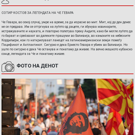
СОТИР КОСТОВ ЗА ЛЕГЕНДАТА НА ЧЕ ГЕВАРА
Че Гевара, во секој случај, умре на време, за да израсне во мит. Мит, кој до ден денес
не се предава. Им се оттргнува на луѓето од рацете, ги збунува новинарите,
истражувачите и науката, и повторно полетува преку Андите, како би могле луѓето да
го бараат и среќаваат во далеките прашуми во Боливија, во кањоните на небеските
Кордиљери, кои го наткрилуваат ланецот на латиноамерикански земји помеѓу
Пацификот и Антлантикот. Сигурно е дека Ернесто Гевара е убиен во Боливија. Но
уште по сигурно е дека Че останува и понатаму да живее. На вечно жешкото кубанско
сонце, легендата за Че и понатаму живее.
ФОТО НА ДЕНОТ