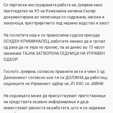
Со партиски инструираната работа на Јулијана како
претседател на УО на Комунална хигиена Скопје
документирана во записници со содржина, насоки и
заклучоци, претпријатието под нејзино водство е хаос!
На госпоѓата која е со правосилна судска пресуда
ОСУДЕН КРИМИНАЛЕЦ, работите никако да и тргнат
од рака да ги тера по пропис, па за денес во 13 часот
закажала ТАЈНА ЗАТВОРЕНА СЕДНИЦА НА УПРАВЕН
ОДБОР.
Госпоѓо Јулијана, согласно правните акти и член 3 од
Деловникот согласно кои ти си ДОЛЖНА да работиш,
седниците на Управниот одбор на JП КХС се ЈАВНИ.
На седницата може да присуствуваат претставници
на средствата за јавно информирање и да jа
известуваат јавноста за работата, што и се надевам