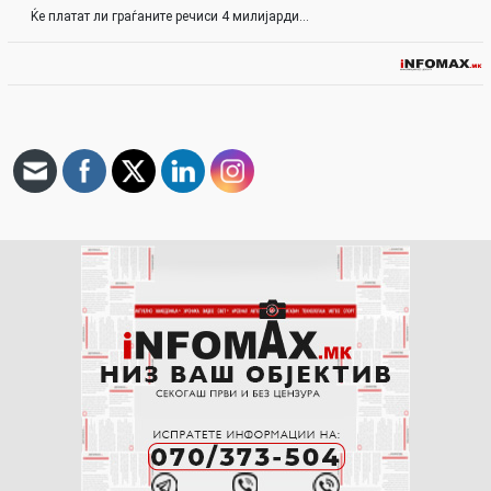
Ќе платат ли граѓаните речиси 4 милијарди…