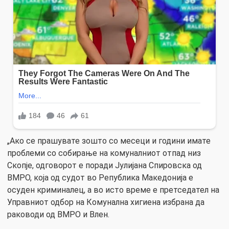
„Ако се прашувате зошто со месеци и години имате
проблеми со собирање на комуналниот отпад низ
Скопје, одговорот е поради Јулијана Спировска од
ВМРО, која од судот во Република Македонија е
осуден криминалец, а во исто време е претседател на
Управниот одбор на Комунална хигиена избрана да
раководи од ВМРО и Влен.