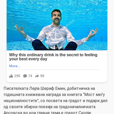
Писателката Лејла Шериф Емин, добитничка на
годишната книжевна награда за книгата “Мост меѓу
националностите”, со посвета на градот и подари дел
од своите збирки поезија на градоначалничката
Арсовска во кои главна тема е градот Скопје.