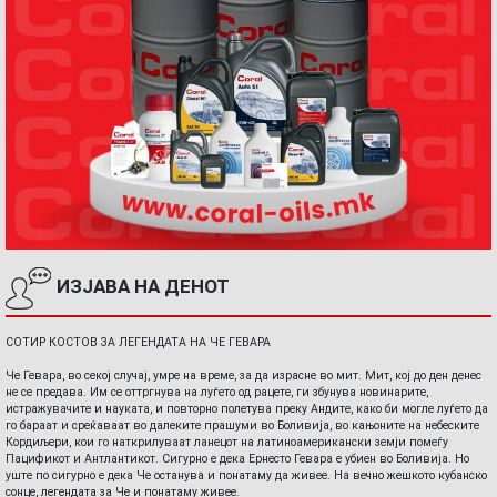
ИЗЈАВА НА ДЕНОТ
СОТИР КОСТОВ ЗА ЛЕГЕНДАТА НА ЧЕ ГЕВАРА
Че Гевара, во секој случај, умре на време, за да израсне во мит. Мит, кој до ден денес
не се предава. Им се оттргнува на луѓето од рацете, ги збунува новинарите,
истражувачите и науката, и повторно полетува преку Андите, како би могле луѓето да
го бараат и среќаваат во далеките прашуми во Боливија, во кањоните на небеските
Кордиљери, кои го наткрилуваат ланецот на латиноамерикански земји помеѓу
Пацификот и Антлантикот. Сигурно е дека Ернесто Гевара е убиен во Боливија. Но
уште по сигурно е дека Че останува и понатаму да живее. На вечно жешкото кубанско
сонце, легендата за Че и понатаму живее.