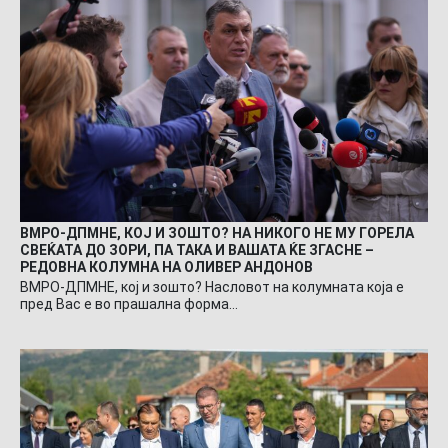
ВМРО-ДПМНЕ, КОЈ И ЗОШТО? НА НИКОГО НЕ МУ ГОРЕЛА
СВЕЌАТА ДО ЗОРИ, ПА ТАКА И ВАШАТА ЌЕ ЗГАСНЕ –
РЕДОВНА КОЛУМНА НА ОЛИВЕР АНДОНОВ
ВМРО-ДПМНЕ, кој и зошто? Насловот на колумната која е
пред Вас е во прашална форма…