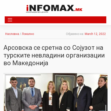
Skip
to
content
Насловна
/
Локално
Објавено на:
March 12, 2022
Арсовска се сретна со Сојузот на
турските невладини организации
во Македонија