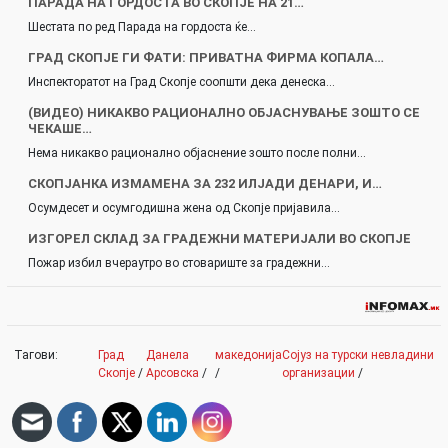
ПАРАДА НА ГОРДОСТА ВО СКОПЈЕ НА 21…
Шестата по ред Парада на гордоста ќе…
ГРАД СКОПЈЕ ГИ ФАТИ: ПРИВАТНА ФИРМА КОПАЛА…
Инспекторатот на Град Скопје соопшти дека денеска…
(ВИДЕО) НИКАКВО РАЦИОНАЛНО ОБЈАСНУВАЊЕ ЗОШТО СЕ
ЧЕКАШЕ…
Нема никакво рационално објаснение зошто после полни…
СКОПЈАНКА ИЗМАМЕНА ЗА 232 ИЛЈАДИ ДЕНАРИ, И…
Осумдесет и осумгодишна жена од Скопје пријавила…
ИЗГОРЕЛ СКЛАД ЗА ГРАДЕЖНИ МАТЕРИЈАЛИ ВО СКОПЈЕ
Пожар избил вчераутро во стовариште за градежни…
Тагови:
Град
Данела
македонија
Сојуз на турски невладини
Скопје
/
Арсовска
/
/
организации
/