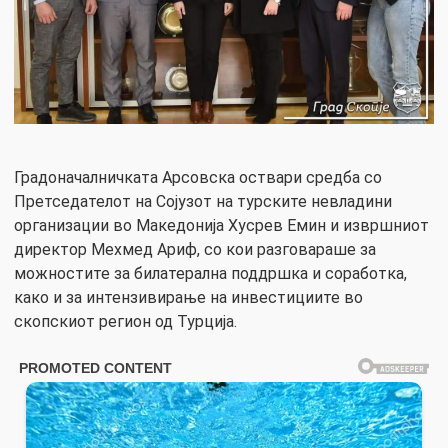
Градоначалничката Арсовска оствари средба со
Претседателот на Сојузот на турските невладини
организации во Македонија Хусрев Емин и извршниот
директор Мехмед Ариф, со кои разговараше за
можностите за билатерална поддршка и соработка,
како и за интензивирање на инвестициите во
скопскиот регион од Турција.