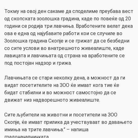
Токму на овој ден сакаме да споделиме преубава вест
од скопската зоолошка градина, каде по повеќе од 20
години се родија три лавчиња. Вработените велат дека
ова е една од најубавите работи кои се случиле во
Зоолошка градина Скопје и се грижат да се безбедни
со сите услови во внатрешното живеалиште, каде
лавицата и лавчињата од страна на вработените се
под постојан надзор и грижа.
Лавчињата се стари неколку дена, а можност да ги
видат посетителите на ЗОО ќе имаат кога тие ќе
бидат стабилни и во можност самостојно да се
движат низ надворешното живеалиште.
Сите љубители на животни и посетители на ЗОО
Скопје, ќе имаат прилика да учествуваат во давањето
имиња на трите лавчиња.” – напиша
градоначалничката.