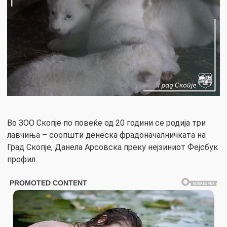
Во ЗОО Скопје по повеќе од 20 години се родија три
лавчиња – соопшти денеска фрадоначалничката на
Град Скопје, Данела Арсовска преку нејзиниот Фејсбук
профил.