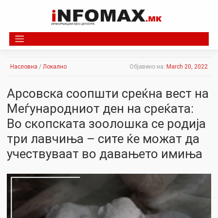
Skip
to
content
Насловна
/
Локално
Објавено на:
March 20, 2022
Арсовска соопшти среќна вест на
Меѓународниот ден на среќата:
Во скопската зоолошка се родија
три лавчиња – сите ќе можат да
учествуваат во давањето имиња