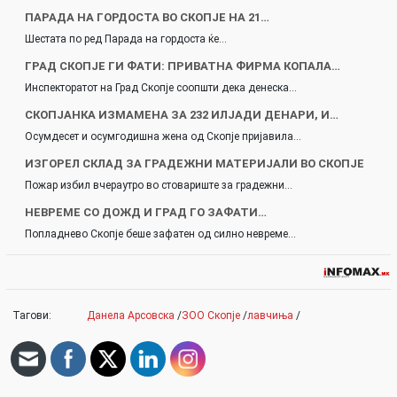
ПАРАДА НА ГОРДОСТА ВО СКОПЈЕ НА 21…
Шестата по ред Парада на гордоста ќе…
ГРАД СКОПЈЕ ГИ ФАТИ: ПРИВАТНА ФИРМА КОПАЛА…
Инспекторатот на Град Скопје соопшти дека денеска…
СКОПЈАНКА ИЗМАМЕНА ЗА 232 ИЛЈАДИ ДЕНАРИ, И…
Осумдесет и осумгодишна жена од Скопје пријавила…
ИЗГОРЕЛ СКЛАД ЗА ГРАДЕЖНИ МАТЕРИЈАЛИ ВО СКОПЈЕ
Пожар избил вчераутро во стовариште за градежни…
НЕВРЕМЕ СО ДОЖД И ГРАД ГО ЗАФАТИ…
Попладнево Скопје беше зафатен од силно невреме…
Тагови:
Данела Арсовска
/
ЗОО Скопје
/
лавчиња
/