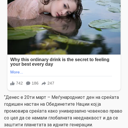
“Денес е 20ти март – Меѓународниот ден на среќата
годишен настан на Обединетите Нации кој ја
промовира среќата како универзално човеково право
со цел да се намали глобалната нееднаквост и да се
заштити планетата за идните генерации.