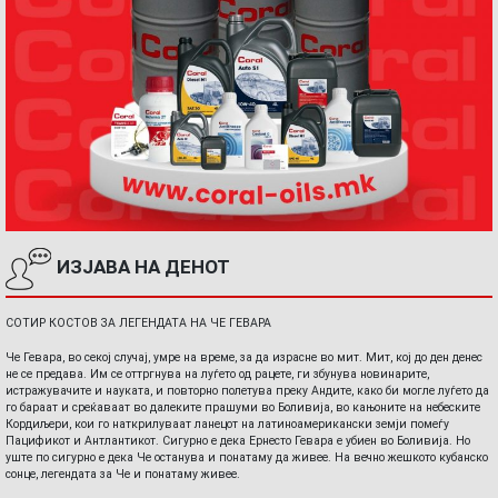
ИЗЈАВА НА ДЕНОТ
СОТИР КОСТОВ ЗА ЛЕГЕНДАТА НА ЧЕ ГЕВАРА
Че Гевара, во секој случај, умре на време, за да израсне во мит. Мит, кој до ден денес
не се предава. Им се оттргнува на луѓето од рацете, ги збунува новинарите,
истражувачите и науката, и повторно полетува преку Андите, како би могле луѓето да
го бараат и среќаваат во далеките прашуми во Боливија, во кањоните на небеските
Кордиљери, кои го наткрилуваат ланецот на латиноамерикански земји помеѓу
Пацификот и Антлантикот. Сигурно е дека Ернесто Гевара е убиен во Боливија. Но
уште по сигурно е дека Че останува и понатаму да живее. На вечно жешкото кубанско
сонце, легендата за Че и понатаму живее.