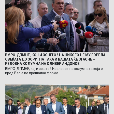
ВМРО-ДПМНЕ, КОЈ И ЗОШТО? НА НИКОГО НЕ МУ ГОРЕЛА
СВЕЌАТА ДО ЗОРИ, ПА ТАКА И ВАШАТА ЌЕ ЗГАСНЕ –
РЕДОВНА КОЛУМНА НА ОЛИВЕР АНДОНОВ
ВМРО-ДПМНЕ, кој и зошто? Насловот на колумната која е
пред Вас е во прашална форма…