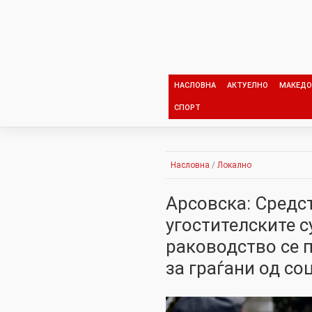
Skip
to
content
НАСЛОВНА
АКТУЕЛНО
МАКЕДО
СПОРТ
Насловна
/
Локално
Арсовска: Средс
угостителските с
раководство се 
за граѓани од со