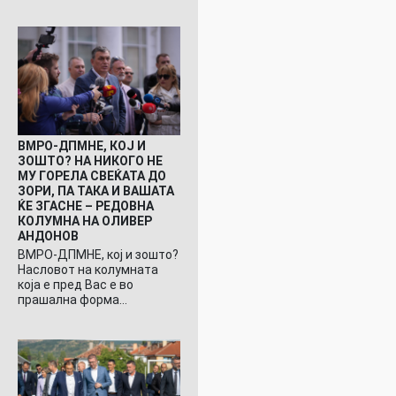
ВМРО-ДПМНЕ, КОЈ И
ЗОШТО? НА НИКОГО НЕ
МУ ГОРЕЛА СВЕЌАТА ДО
ЗОРИ, ПА ТАКА И ВАШАТА
ЌЕ ЗГАСНЕ – РЕДОВНА
КОЛУМНА НА ОЛИВЕР
АНДОНОВ
ВМРО-ДПМНЕ, кој и зошто?
Насловот на колумната
која е пред Вас е во
прашална форма…