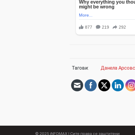
Тагови:
Данела Арсов
© 2025
iNFOMAX
| Сите права се заштитени