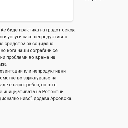
ќе биде практика на градот секоја
ски услуги како непродуктивен
ие средства за социјално
ено кога наши сограѓани се
лни проблеми во време на
иза.
резентации или непродуктивни
омогне во зајакнување на
аде е најпотребно, со што
е иницијативата на Ретвитни
ционално ниво“, додава Арсовска.