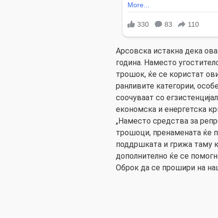
Арсовска истакна дека ова 
година. Наместо угостител
трошок, ќе се користат ов
ранливите категории, особ
соочуваат со егзистенција
економска и енергетска кр
„Наместо средства за реп
трошоци, пренамената ќе п
поддршката и грижа таму к
дополнително ќе се помогн
Оброк да се прошири на на