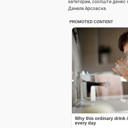
категории, соопшти денес г
Данела Арсовска.