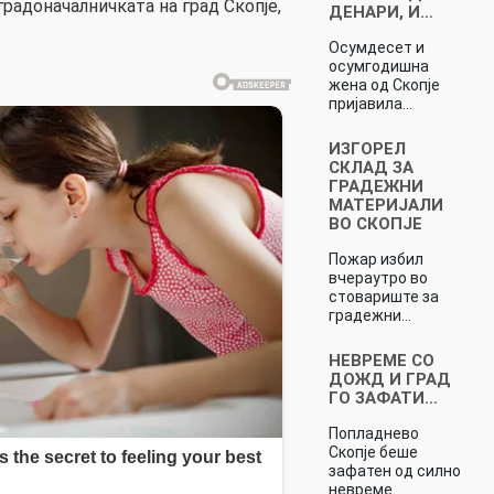
радоначалничката на град Скопје,
ДЕНАРИ, И…
Осумдесет и
осумгодишна
жена од Скопје
пријавила…
ИЗГОРЕЛ
СКЛАД ЗА
ГРАДЕЖНИ
МАТЕРИЈАЛИ
ВО СКОПЈЕ
Пожар избил
вчераутро во
стовариште за
градежни…
НЕВРЕМЕ СО
ДОЖД И ГРАД
ГО ЗАФАТИ…
Попладнево
Скопје беше
зафатен од силно
невреме…