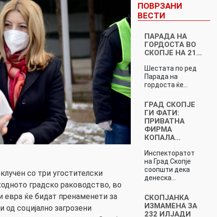
ПОВРЗАНИ
ВЕСТИ
ПАРАДА НА
ГОРДОСТА ВО
СКОПЈЕ НА 21…
Шестата по ред
Парада на
гордоста ќе…
ГРАД СКОПЈЕ
ГИ ФАТИ:
ПРИВАТНА
ФИРМА
КОПАЛА…
Инспекторатот
на Град Скопје
соопшти дека
клучен со три угостителски
денеска…
тходното градско раководство, во
и евра ќе бидат пренаменети за
СКОПЈАНКА
ИЗМАМЕНА ЗА
и од социјално загрозени
232 ИЛЈАДИ