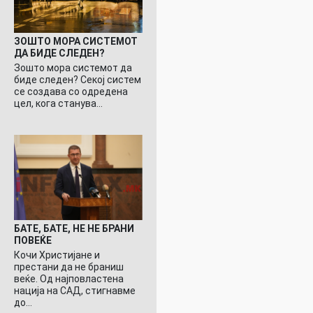
ЗОШТО МОРА СИСТЕМОТ
ДА БИДЕ СЛЕДЕН?
Зошто мора системот да
биде следен? Секој систем
се создава со одредена
цел, кога станува…
БАТЕ, БАТЕ, НЕ НЕ БРАНИ
ПОВЕЌЕ
Кочи Христијане и
престани да не браниш
веќе. Од најповластена
нација на САД, стигнавме
до…