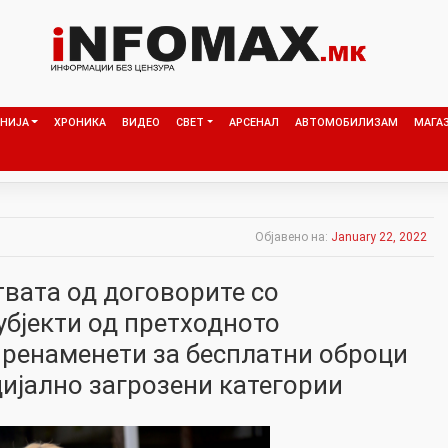
НИЈА
ХРОНИКА
ВИДЕО
СВЕТ
АРСЕНАЛ
АВТОМОБИЛИЗАМ
МАГА
Објавено на:
January 22, 2022
твата од договорите со
убјекти од претходното
пренаменети за бесплатни оброци
цијално загрозени категории