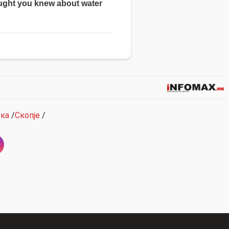
ска
/
Скопје
/