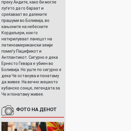
преку Андите, како би могле
луѓето да го бараат и
среќаваат во далеките
прашуми во Боливија, во
кањоните на небеските
Кордиљери, кои го
наткрилуваат ланецот на
латиноамерикански земји
помеѓу Пацификот и
Антлантикот. Сигурно е дека
Ернесто Гевара е убиен во
Боливија. Но уште по сигурно е
дека Че останува и понатаму
да живее. На вечно жешкото
кубанско сонце, легендата за
Че и понатаму живее.
ФОТО НА ДЕНОТ