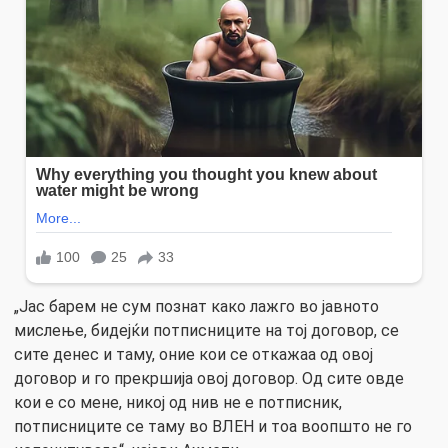
„Јас барем не сум познат како лажго во јавното
мислење, бидејќи потписниците на тој договор, се
сите денес и таму, оние кои се откажаа од овој
договор и го прекршија овој договор. Од сите овде
кои е со мене, никој од нив не е потписник,
потписниците се таму во ВЛЕН и тоа воопшто не го