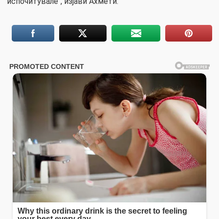
испочитувале“, изјави Ахмети.