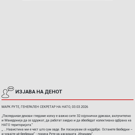
ИЗЈАВА НА ДЕНОТ
МАРК РУТЕ, ГЕНЕРАЛЕН СЕКРЕТАР НА НАТО, 03.03.2026
„Последниве денови гледаме колку е важно сите 32 сојузнички држави, вклучително
и Македонија да се здружат, да работат заедно и да обезбедат колективна одбрана на
НАТО територијата.“
„ ...Навистина ми е чест што сум овде. Ви посакувам сè најдобро. Останете безбедни –
и чувајте нè безбедни“ - порача Руте од касарната „Илинден“.