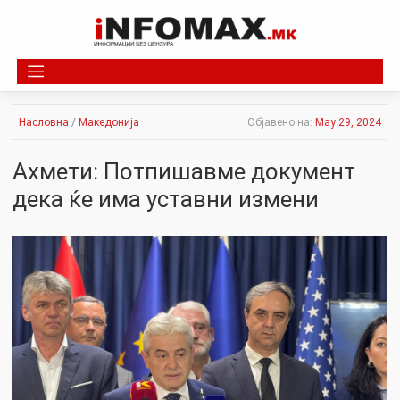
Skip
to
content
Насловна
/
Македонија
Објавено на:
May 29, 2024
Ахмети: Потпишавме документ
дека ќе има уставни измени