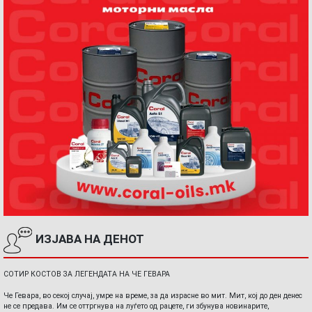
ИЗЈАВА НА ДЕНОТ
СОТИР КОСТОВ ЗА ЛЕГЕНДАТА НА ЧЕ ГЕВАРА
Че Гевара, во секој случај, умре на време, за да израсне во мит. Мит, кој до ден денес
не се предава. Им се оттргнува на луѓето од рацете, ги збунува новинарите,