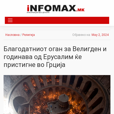
Skip
to
content
Насловна
/
Религија
Објавено на:
May 2, 2024
Благодатниот оган за Велигден и
годинава од Ерусалим ќе
пристигне во Грција