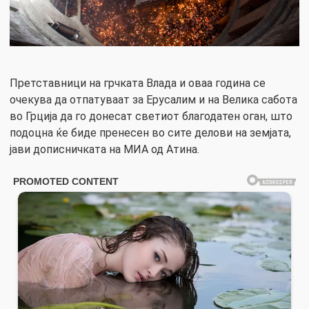
Претставници на грчката Влада и оваа година се
очекува да отпатуваат за Ерусалим и на Велика сабота
во Грција да го донесат светиот благодатен оган, што
подоцна ќе биде пренесен во сите делови на земјата,
јави дописничката на МИА од Атина.