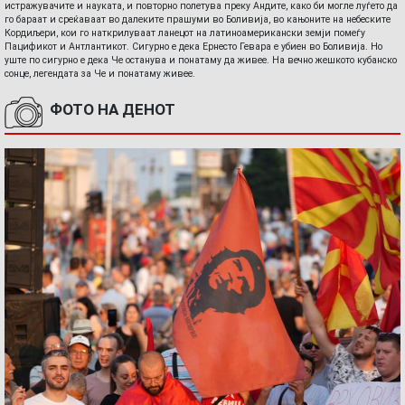
истражувачите и науката, и повторно полетува преку Андите, како би могле луѓето да
го бараат и среќаваат во далеките прашуми во Боливија, во кањоните на небеските
Кордиљери, кои го наткрилуваат ланецот на латиноамерикански земји помеѓу
Пацификот и Антлантикот. Сигурно е дека Ернесто Гевара е убиен во Боливија. Но
уште по сигурно е дека Че останува и понатаму да живее. На вечно жешкото кубанско
сонце, легендата за Че и понатаму живее.
ФОТО НА ДЕНОТ