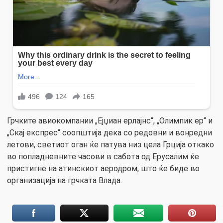
Грчките авиокомпании „Ејџиан ерлајнс“, „Олимпик ер“ и
„Скај експрес“ соопштија дека со редовни и вонредни
летови, светиот оган ќе патува низ цела Грција откако
во попладневните часови в сабота од Ерусалим ќе
пристигне на атинскиот аеродром, што ќе биде во
организација на грчката Влада.