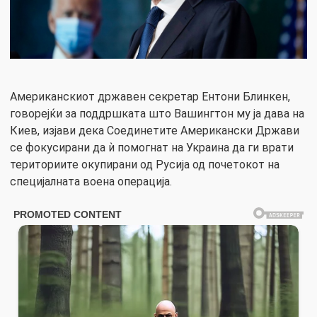
Американскиот државен секретар Ентони Блинкен,
говорејќи за поддршката што Вашингтон му ја дава на
Киев, изјави дека Соединетите Американски Држави
се фокусирани да ѝ помогнат на Украина да ги врати
териториите окупирани од Русија од почетокот на
специјалната воена операција.