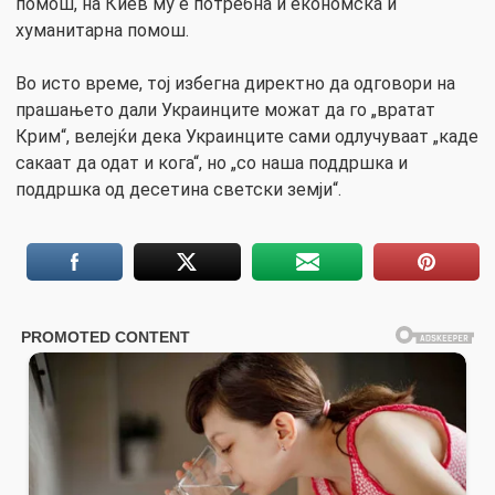
помош, на Киев му е потребна и економска и
хуманитарна помош.
Во исто време, тој избегна директно да одговори на
прашањето дали Украинците можат да го „вратат
Крим“, велејќи дека Украинците сами одлучуваат „каде
сакаат да одат и кога“, но „со наша поддршка и
поддршка од десетина светски земји“.