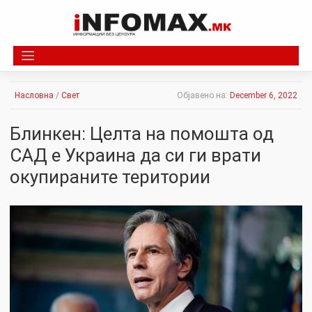
Skip
to
content
Насловна
/
Свет
Објавено на:
December 6, 2022
Блинкен: Целта на помошта од
САД е Украина да си ги врати
окупираните територии