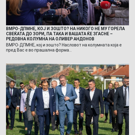
ВМРО-ДПМНЕ, КОЈ И ЗОШТО? НА НИКОГО НЕ МУ ГОРЕЛА
СВЕЌАТА ДО ЗОРИ, ПА ТАКА И ВАШАТА ЌЕ ЗГАСНЕ –
РЕДОВНА КОЛУМНА НА ОЛИВЕР АНДОНОВ
ВМРО-ДПМНЕ, кој и зошто? Насловот на колумната која е
пред Вас е во прашална форма…