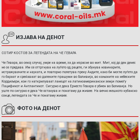
ИЗЈАВА НА ДЕНОТ
СОТИР КОСТОВ ЗА ЛЕГЕНДАТА НА ЧЕ ГЕВАРА
Че Гевара, во секој случај, умре на време, за да израсне во мит. Мит, кој до ден денес
не се предава. Им се оттргнува на луѓето од рацете, ги збунува новинарите,
истражувачите и науката, и повторно полетува преку Андите, како би могле луѓето да
го бараат и среќаваат во далеките прашуми во Боливија, во кањоните на небеските
Кордиљери, кои го наткрилуваат ланецот на латиноамерикански земји помеѓу
Пацификот и Антлантикот. Сигурно е дека Ернесто Гевара е убиен во Боливија. Но
уште по сигурно е дека Че останува и понатаму да живее. На вечно жешкото кубанско
сонце, легендата за Че и понатаму живее.
ФОТО НА ДЕНОТ