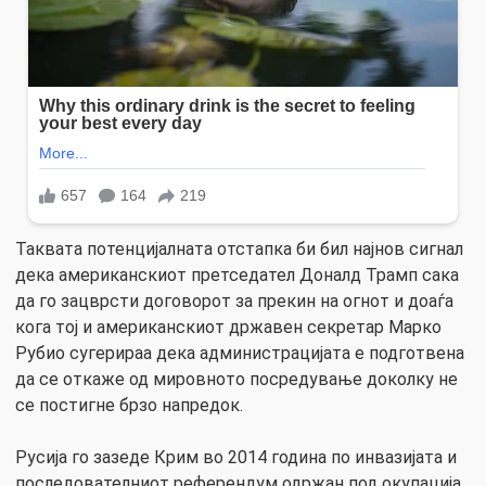
Таквата потенцијалната отстапка би бил најнов сигнал
дека американскиот претседател Доналд Трамп сака
да го зацврсти договорот за прекин на огнот и доаѓа
кога тој и американскиот државен секретар Марко
Рубио сугерираа дека администрацијата е подготвена
да се откаже од мировното посредување доколку не
се постигне брзо напредок.
Русија го зазеде Крим во 2014 година по инвазијата и
последователниот референдум одржан под окупација,