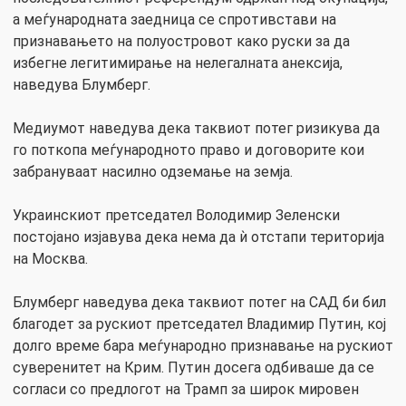
а меѓународната заедница се спротивстави на
признавањето на полуостровот како руски за да
избегне легитимирање на нелегалната анексија,
наведува Блумберг.
Медиумот наведува дека таквиот потег ризикува да
го поткопа меѓународното право и договорите кои
забрануваат насилно одземање на земја.
Украинскиот претседател Володимир Зеленски
постојано изјавува дека нема да ѝ отстапи територија
на Москва.
Блумберг наведува дека таквиот потег на САД би бил
благодет за рускиот претседател Владимир Путин, кој
долго време бара меѓународно признавање на рускиот
суверенитет на Крим. Путин досега одбиваше да се
согласи со предлогот на Трамп за широк мировен