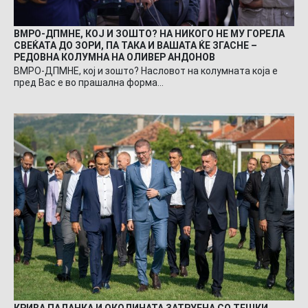
ВМРО-ДПМНЕ, КОЈ И ЗОШТО? НА НИКОГО НЕ МУ ГОРЕЛА
СВЕЌАТА ДО ЗОРИ, ПА ТАКА И ВАШАТА ЌЕ ЗГАСНЕ –
РЕДОВНА КОЛУМНА НА ОЛИВЕР АНДОНОВ
ВМРО-ДПМНЕ, кој и зошто? Насловот на колумната која е
пред Вас е во прашална форма…