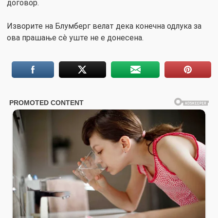
договор.
Изворите на Блумберг велат дека конечна одлука за
ова прашање сè уште не е донесена.