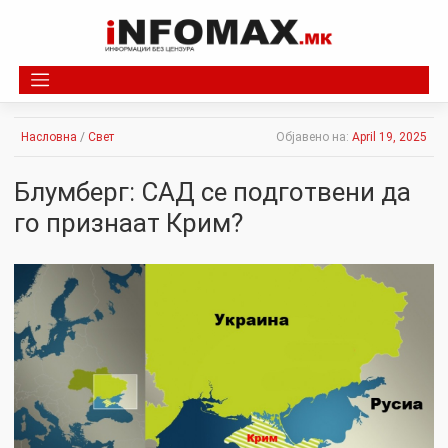
Skip
to
content
Насловна
/
Свет
Објавено на:
April 19, 2025
Блумберг: САД се подготвени да
го признаат Крим?