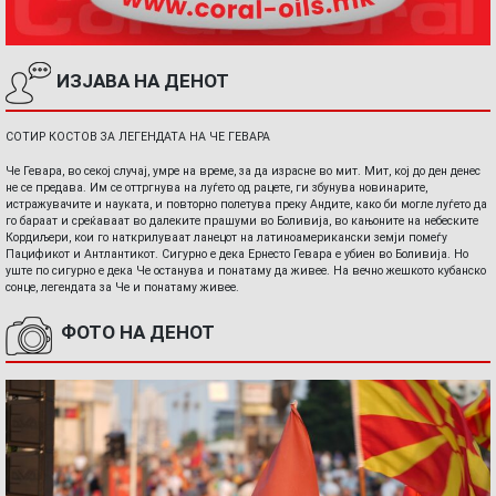
ИЗЈАВА НА ДЕНОТ
СОТИР КОСТОВ ЗА ЛЕГЕНДАТА НА ЧЕ ГЕВАРА
Че Гевара, во секој случај, умре на време, за да израсне во мит. Мит, кој до ден денес
не се предава. Им се оттргнува на луѓето од рацете, ги збунува новинарите,
истражувачите и науката, и повторно полетува преку Андите, како би могле луѓето да
го бараат и среќаваат во далеките прашуми во Боливија, во кањоните на небеските
Кордиљери, кои го наткрилуваат ланецот на латиноамерикански земји помеѓу
Пацификот и Антлантикот. Сигурно е дека Ернесто Гевара е убиен во Боливија. Но
уште по сигурно е дека Че останува и понатаму да живее. На вечно жешкото кубанско
сонце, легендата за Че и понатаму живее.
ФОТО НА ДЕНОТ