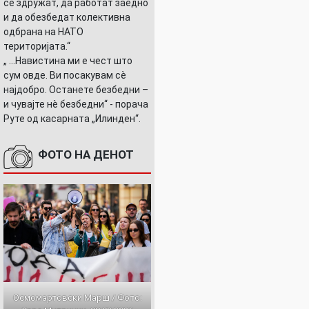
се здружат, да работат заедно
и да обезбедат колективна
одбрана на НАТО
територијата.“
„ ...Навистина ми е чест што
сум овде. Ви посакувам сè
најдобро. Останете безбедни –
и чувајте нè безбедни“ - порача
Руте од касарната „Илинден“.
ФОТО НА ДЕНОТ
Осмомартовски Марш / Фото: