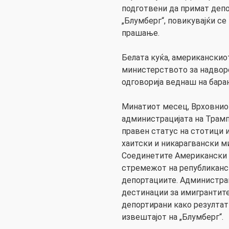
подготвени да примат депо
„Блумберг“, повикувајќи се
прашање.
Белата куќа, американскио
министерството за надворе
одговорија веднаш на барањ
Минатиот месец, Врховниот
администрацијата на Трам
правен статус на стотици и
хаитски и никарагвански м
Соединетите Американски Д
стремежот на републиканск
депортациите. Администра
дестинации за имигрантите
депортирани како резултат 
извештајот на „Блумберг“.