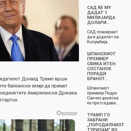
САД ЌЕ МУ
ДАДАТ 1
МИЛИЈАРДА
ДОЛАРИ…
САД планираат
да ѝ доделат на
Колумбија…
ШПАНСКИОТ
ПРЕМИЕР
СВИКА ИТЕН
СОСТАНОК
ПОРАДИ
БРАНОТ…
седателот Доналд Трамп врши
ите балкански земји да примат
Шпанскиот
Соединетите Американски Држави,
премиер Педро
Санчез денеска
етврток.
ќе претседава…
ТРАМП ГО
ЗАБРАНИ
„ПОРОДИЛНИОТ
ТУРИЗАМ“ ВО