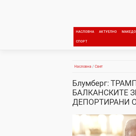
Skip
to
content
НАСЛОВНА
АКТУЕЛНО
МАКЕДО
СПОРТ
Насловна
/
Свет
Блумберг: ТРАМ
БАЛКАНСКИТЕ З
ДЕПОРТИРАНИ О