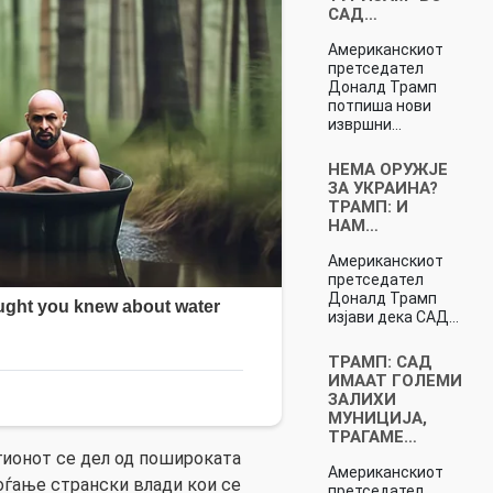
САД…
Американскиот
претседател
Доналд Трамп
потпиша нови
извршни…
НЕМА ОРУЖЈЕ
ЗА УКРАИНА?
ТРАМП: И
НАМ…
Американскиот
претседател
Доналд Трамп
изјави дека САД…
ТРАМП: САД
ИМААТ ГОЛЕМИ
ЗАЛИХИ
МУНИЦИЈА,
ТРАГАМЕ…
гионот се дел од пошироката
Американскиот
аоѓање странски влади кои се
претседател,