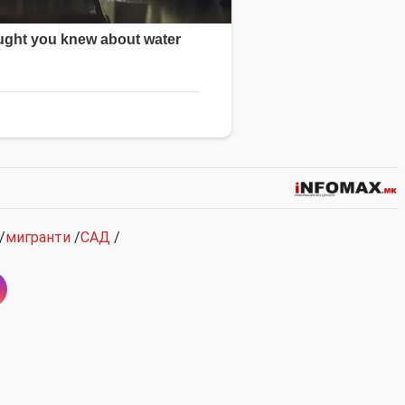
/
мигранти
/
САД
/