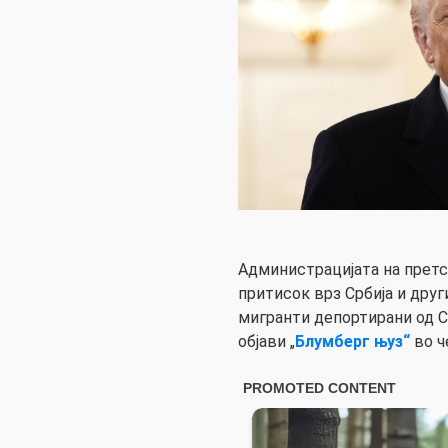
Администрацијата на прет
притисок врз Србија и друг
мигранти депортирани од 
објави „
Блумберг њуз“
во ч