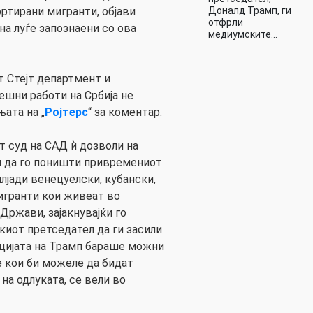
Доналд Трамп, ги
ртирани мигранти, објави
отфрли
 на луѓе запознаени со ова
медиумските…
т Стејт департмент и
шни работи на Србија не
ата на „
Ројтерс
“ за коментар.
 суд на САД ѝ дозволи на
п да го поништи привремениот
лјади венецуелски, кубански,
игранти кои живеат во
ржави, зајакнувајќи го
иот претседател да ги засили
цијата на Трамп бараше можни
 кои би можеле да бидат
на одлуката, се вели во