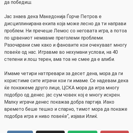
да победиш.
Јас знаев дека Македонија Ѓорче Петров е
дисциплинирана екипа која може лесно да ти направи
проблем. Ни пречеше Лемос со неговата игра, а потоа
по црвениот немавме преголеми проблеми.
Разочарани сме како и фановите кои очекуваат многу
повеќе од нас. Игравме во нехумани услови, на 40
степени и лош терен, ама тоа не смее да е алиби.
Имаме четири натпревари за десет дена, мора да ги
користиме сите играчи кои ги имаме. Се надевам дека
ќе покажеме друго лице, ЦСКА мора да игра многу
подобро од денес. јас сум човек кој е многу искрен.
Малку играчи денес покажаа добра партија. Иако
времето беше тешко и спарно, тимот мора да покаже
подобра игра и ниво повеќе“, изјави Илиќ.