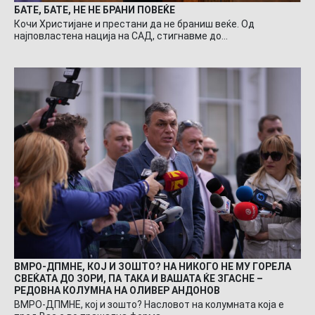
БАТЕ, БАТЕ, НЕ НЕ БРАНИ ПОВЕЌЕ
Кочи Христијане и престани да не браниш веќе. Од
најповластена нација на САД, стигнавме до…
ВМРО-ДПМНЕ, КОЈ И ЗОШТО? НА НИКОГО НЕ МУ ГОРЕЛА
СВЕЌАТА ДО ЗОРИ, ПА ТАКА И ВАШАТА ЌЕ ЗГАСНЕ –
РЕДОВНА КОЛУМНА НА ОЛИВЕР АНДОНОВ
ВМРО-ДПМНЕ, кој и зошто? Насловот на колумната која е