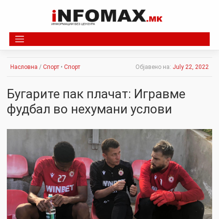
Skip
to
content
Насловна
/
Спорт
•
Спорт
Објавено на:
July 22, 2022
Бугарите пак плачат: Игравме
фудбал во нехумани услови