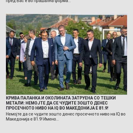
пред Вас е во прашална форма…
КРИВА ПАЛАНКА И ОКОЛИНАТА ЗАТРУЕНА СО ТЕШКИ
МЕТАЛИ: НЕМОЈТЕ ДА СЕ ЧУДИТЕ ЗОШТО ДЕНЕС
ПРОСЕЧНОТО НИВО НА IQ ВО МАКЕДОНИЈА Е 81.9!
Немојте да се чудите зошто денес просечното ниво на IQ во
Македонија е 81.9! Имено…