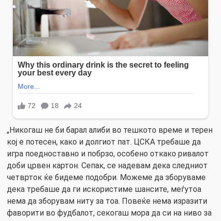
„Никогаш не би барал алиби во тешкото време и терен
кој е потесен, како и долгиот пат. ЦСКА требаше да
игра поедноставно и побрзо, особено откако ривалот
доби црвен картон. Сепак, се надевам дека следниот
четврток ќе бидеме подобри. Можеме да зборуваме
дека требаше да ги искористиме шансите, меѓутоа
нема да зборувам ниту за тоа. Повеќе нема изразити
фаворити во фудбалот, секогаш мора да си на ниво за