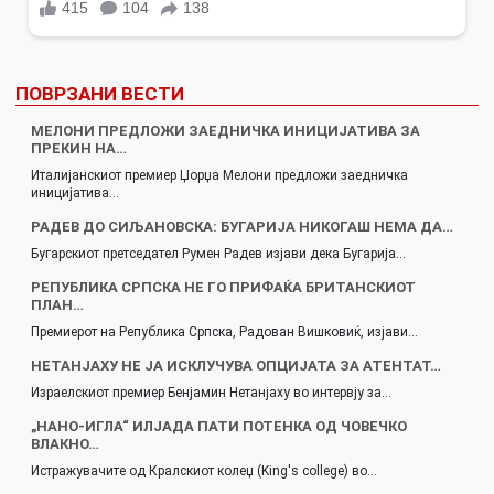
ПОВРЗАНИ ВЕСТИ
МЕЛОНИ ПРЕДЛОЖИ ЗАЕДНИЧКА ИНИЦИЈАТИВА ЗА
ПРЕКИН НА…
Италијанскиот премиер Џорџa Мелони предложи заедничка
иницијатива…
РАДЕВ ДО СИЉАНОВСКА: БУГАРИЈА НИКОГАШ НЕМА ДА…
Бугарскиот претседател Румен Радев изјави дека Бугарија…
РЕПУБЛИКА СРПСКА НЕ ГО ПРИФАЌА БРИТАНСКИОТ
ПЛАН…
Премиерот на Република Српска, Радован Вишковиќ, изјави…
НЕТАНЈАХУ НЕ ЈА ИСКЛУЧУВА ОПЦИЈАТА ЗА АТЕНТАТ…
Израелскиот премиер Бенјамин Нетанјаху во интервју за…
„НАНО-ИГЛА“ ИЛЈАДА ПАТИ ПОТЕНКА ОД ЧОВЕЧКО
ВЛАКНО…
Истражувачите од Кралскиот колеџ (King's college) во…