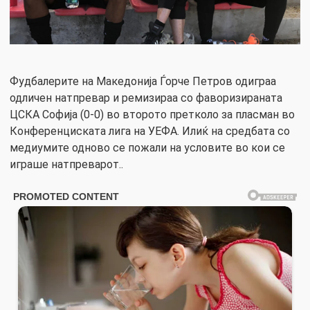
Фудбалерите на Македонија Ѓорче Петров одиграа
одличен натпревар и ремизираа со фаворизираната
ЦСКА Софија (0-0) во второто претколо за пласман во
Конференциската лига на УЕФА. Илиќ на средбата со
медиумите одново се пожали на условите во кои се
играше натпреварот..