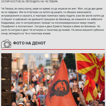
СОТИР КОСТОВ ЗА ЛЕГЕНДАТА НА ЧЕ ГЕВАРА
Че Гевара, во секој случај, умре на време, за да израсне во мит. Мит, кој до ден денес
не се предава. Им се оттргнува на луѓето од рацете, ги збунува новинарите,
истражувачите и науката, и повторно полетува преку Андите, како би могле луѓето да
го бараат и среќаваат во далеките прашуми во Боливија, во кањоните на небеските
Кордиљери, кои го наткрилуваат ланецот на латиноамерикански земји помеѓу
Пацификот и Антлантикот. Сигурно е дека Ернесто Гевара е убиен во Боливија. Но
уште по сигурно е дека Че останува и понатаму да живее. На вечно жешкото кубанско
сонце, легендата за Че и понатаму живее.
ФОТО НА ДЕНОТ