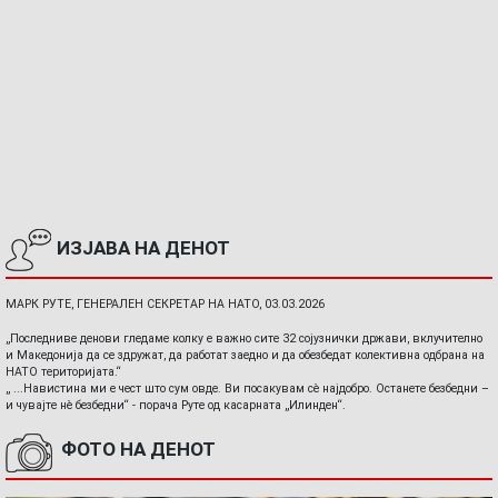
ИЗЈАВА НА ДЕНОТ
МАРК РУТЕ, ГЕНЕРАЛЕН СЕКРЕТАР НА НАТО, 03.03.2026
„Последниве денови гледаме колку е важно сите 32 сојузнички држави, вклучително
и Македонија да се здружат, да работат заедно и да обезбедат колективна одбрана на
НАТО територијата.“
„ ...Навистина ми е чест што сум овде. Ви посакувам сè најдобро. Останете безбедни –
и чувајте нè безбедни“ - порача Руте од касарната „Илинден“.
ФОТО НА ДЕНОТ