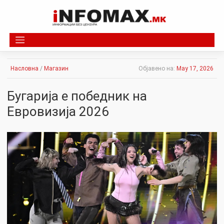
Skip
to
content
Насловна
/
Магазин
Објавено на:
May 17, 2026
Бугарија е победник на
Евровизија 2026