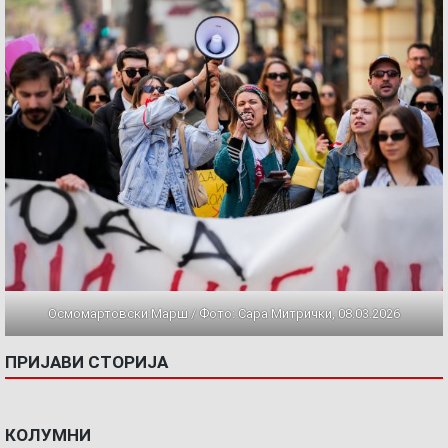
Осмомартовски Марш / Фото: Сара Митрички, 08.03.2026
ПРИЈАВИ СТОРИЈА
КОЛУМНИ