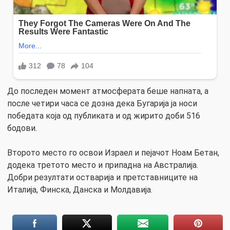
До последен момент атмосферата беше напната, а
после четири часа се дозна дека Бугарија ја носи
победата која од публиката и од жирито доби 516
бодови.
Второто место го освои Израел и пејачот Ноам Бетан,
додека третото место и припадна на Австралија.
Добри резултати остварија и претставниците на
Италија, Финска, Данска и Молдавија.