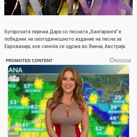
Бугарската пејачка Дара со песната „Бангаранга“ е
победник на овогодинешното издание на песна за
Евровизија, кое синоќа се одржа во Виена, Австрија.