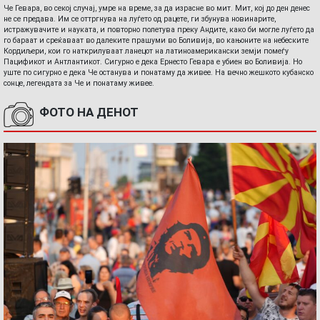
Че Гевара, во секој случај, умре на време, за да израсне во мит. Мит, кој до ден денес
не се предава. Им се оттргнува на луѓето од рацете, ги збунува новинарите,
истражувачите и науката, и повторно полетува преку Андите, како би могле луѓето да
го бараат и среќаваат во далеките прашуми во Боливија, во кањоните на небеските
Кордиљери, кои го наткрилуваат ланецот на латиноамерикански земји помеѓу
Пацификот и Антлантикот. Сигурно е дека Ернесто Гевара е убиен во Боливија. Но
уште по сигурно е дека Че останува и понатаму да живее. На вечно жешкото кубанско
сонце, легендата за Че и понатаму живее.
ФОТО НА ДЕНОТ