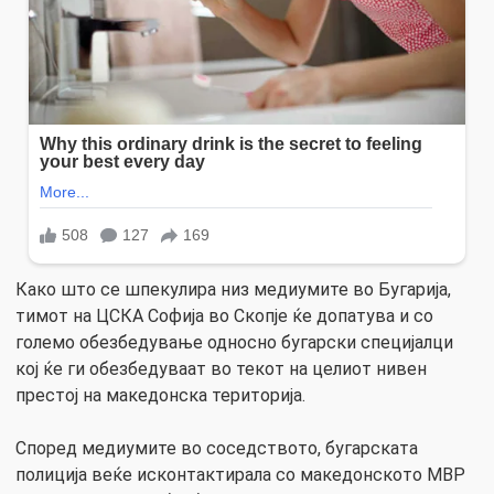
Како што се шпекулира низ медиумите во Бугарија,
тимот на ЦСКА Софија во Скопје ќе допатува и со
големо обезбедување односно бугарски специјалци
кој ќе ги обезбедуваат во текот на целиот нивен
престој на македонска територија.
Според медиумите во соседството, бугарската
полиција веќе исконтактирала со македонското МВР