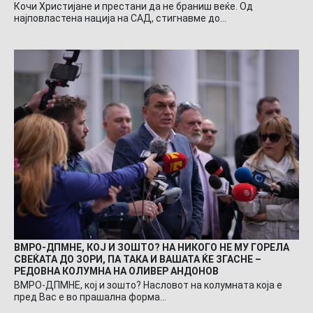
Кочи Христијане и престани да не браниш веќе. Од
најповластена нација на САД, стигнавме до…
ВМРО-ДПМНЕ, КОЈ И ЗОШТО? НА НИКОГО НЕ МУ ГОРЕЛА
СВЕЌАТА ДО ЗОРИ, ПА ТАКА И ВАШАТА ЌЕ ЗГАСНЕ –
РЕДОВНА КОЛУМНА НА ОЛИВЕР АНДОНОВ
ВМРО-ДПМНЕ, кој и зошто? Насловот на колумната која е
пред Вас е во прашална форма…