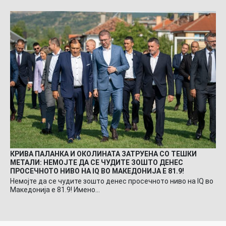
КРИВА ПАЛАНКА И ОКОЛИНАТА ЗАТРУЕНА СО ТЕШКИ
МЕТАЛИ: НЕМОЈТЕ ДА СЕ ЧУДИТЕ ЗОШТО ДЕНЕС
ПРОСЕЧНОТО НИВО НА IQ ВО МАКЕДОНИЈА Е 81.9!
Немојте да се чудите зошто денес просечното ниво на IQ во
Македонија е 81.9! Имено…