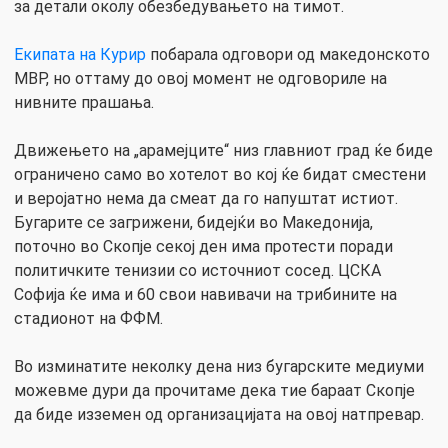
за детали околу обезбедувањето на тимот.
Екипата на Курир
побарала одговори од македонското
МВР, но оттаму до овој момент не одговориле на
нивните прашања.
Движењето на „арамејците“ низ главниот град ќе биде
ограничено само во хотелот во кој ќе бидат сместени
и веројатно нема да смеат да го напуштат истиот.
Бугарите се загрижени, бидејќи во Македонија,
поточно во Скопје секој ден има протести поради
политичките тенизии со источниот сосед. ЦСКА
Софија ќе има и 60 свои навивачи на трибините на
стадионот на ФФМ.
Во изминатите неколку дена низ бугарските медиуми
можевме дури да прочитаме дека тие бараат Скопје
да биде изземен од организацијата на овој натпревар.