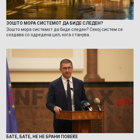
ЗОШТО МОРА СИСТЕМОТ ДА БИДЕ СЛЕДЕН?
Зошто мора системот да биде следен? Секој систем се
создава со одредена цел, кога станува…
БАТЕ, БАТЕ, НЕ НЕ БРАНИ ПОВЕЌЕ