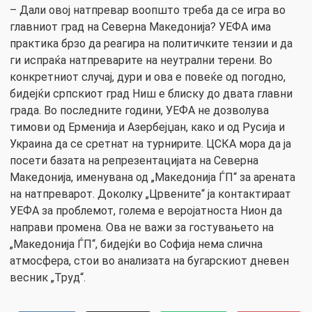
– Дали овој натпревар воопшто треба да се игра во
главниот град на Северна Македонија? УЕФА има
практика брзо да реагира на политичките тензии и да
ги испраќа натпреварите на неутрални терени. Во
конкретниот случај, дури и ова е повеќе од погодно,
бидејќи српскиот град Ниш е блиску до двата главни
града. Во последните години, УЕФА не дозволува
тимови од Ерменија и Азербејџан, како и од Русија и
Украина да се сретнат на турнирите. ЦСКА мора да ја
посети базата на репрезентацијата на Северна
Македонија, именувана од „Македонија ЃП“ за арената
на натпреварот. Доколку „Црвените“ ја контактираат
УЕФА за проблемот, голема е веројатноста Нион да
направи промена. Ова не важи за гостувањето на
„Македонија ЃП“, бидејќи во Софија нема слична
атмосфера, стои во анализата на бугарскиот дневен
весник „Труд“.