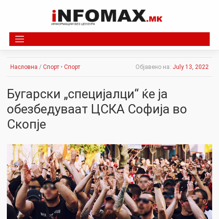
Skip
to
content
Насловна
/
Спорт
•
Спорт
Објавено на:
July 13, 2022
Бугарски „специјалци“ ќе ја
обезбедуваат ЦСКА Софија во
Скопје