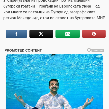
2. Спречување на провокации против милиони
бугарски граѓани – граѓани на Европската Унија – од
кои многу се потомци на Бугари од географскиот
регион Македонија, стои во ставот на бугарското МНР.