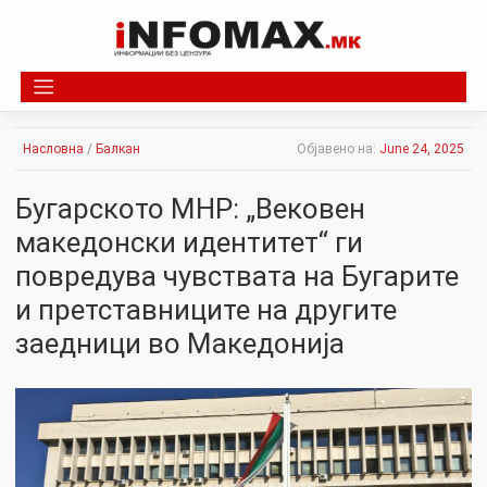
Skip
to
content
Насловна
/
Балкан
Објавено на:
June 24, 2025
Бугарското МНР: „Вековен
македонски идентитет“ ги
повредува чувствата на Бугарите
и претставниците на другите
заедници во Македонија