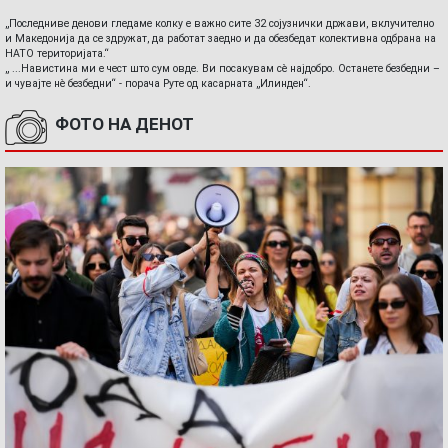
„Последниве денови гледаме колку е важно сите 32 сојузнички држави, вклучително
и Македонија да се здружат, да работат заедно и да обезбедат колективна одбрана на
НАТО територијата.“
„ ...Навистина ми е чест што сум овде. Ви посакувам сè најдобро. Останете безбедни –
и чувајте нè безбедни“ - порача Руте од касарната „Илинден“.
ФОТО НА ДЕНОТ