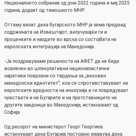
Националното собрание од јуни 2022 година и мај 2025
година, додаат од тамошното МНР.
Оттаму велат дека бугарското МНР ја зема предвид
содржината на Извештајот, вклучувајќи ги и
проценките и наодите во врска со состојбата на
европската интеграција на Македонија.
-Ја поздравуваме решеноста на АФЕТ да не биде
вовлечен во шпекулативни националистички
наративи поврзани со тврдења за „вековен
македонски идентитет“, кои се спротивставуваат на
европските вредности на инклузија и ги повредуваат
чувствата и на Бугарите и на претставниците на
другите заедници во Македонија, истакнуваат од
Софија.
Од ресорот на министерот Георг Георгиев
истакнуваат дека Бугарија постојано изјавува дека