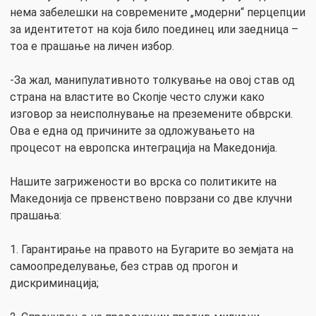
нема забелешки на современите „модерни“ перцепции
за идентитетот на која било поединец или заедница –
тоа е прашање на личен избор.
-За жал, манипулативното толкување на овој став од
страна на властите во Скопјe често служи како
изговор за неисполнување на преземените обврски.
Ова е една од причините за одложувањето на
процесот на европска интеграција на Македонија.
Нашите загрижености во врска со политиките на
Македонија се првенствено поврзани со две клучни
прашања:
1. Гарантирање на правото на Бугарите во земјата на
самоопределување, без страв од прогон и
дискриминација;