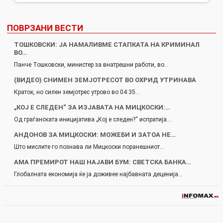
ПОВРЗАНИ ВЕСТИ
ТОШКОВСКИ: ЈА НАМАЛИВМЕ СТАПКАТА НА КРИМИНАЛ
ВО…
Панче Тошковски, министер за внатрешни работи, во…
(ВИДЕО) СНИМЕН ЗЕМЈОТРЕСОТ ВО ОХРИД УТРИНАВА
Краток, но силен земјотрес утрово во 04:35…
„КОЈ Е СЛЕДЕН“ ЗА ИЗЈАВАТА НА МИЦКОСКИ:…
Од граѓанската иницијатива „Кој е следен?“ испратија…
АНДОНОВ ЗА МИЦКОСКИ: МОЖЕБИ И ЗАТОА НЕ…
Што мислите го познава ли Мицкоски поранешниот…
АМА ПРЕМИРОТ НАШ НАЈАВИ БУМ: СВЕТСКА БАНКА…
Глобалната економија ќе ја доживее најбавната деценија…