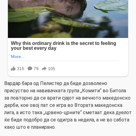
Вардар бара од Пелистер да биде дозволено
присуство на навивачката група „Комити“ во Битола
за повторно да се врати сјајот на вечното македонско
дерби, кое овој пат се игра во Втората македонска
лига, а исто така „црвено-црните“ сметаат дека дуелот
ќе биде подобро да се одигра в недела, а не во сабота
како што е планирано.