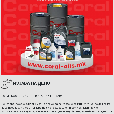
ИЗЈАВА НА ДЕНОТ
СОТИР КОСТОВ ЗА ЛЕГЕНДАТА НА ЧЕ ГЕВАРА
Че Гевара, во секој случај, умре на време, за да израсне во мит. Мит, кој до ден денес
не се предава. Им се оттргнува на луѓето од рацете, ги збунува новинарите,
истражувачите и науката, и повторно полетува преку Андите, како би могле луѓето да