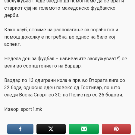
заслужуваат. Ајде заедно да помогнеме да се врати
стариот сјај на големото македонско фудбалско
дерби.
Како клуб, стоиме на располагање за соработка и
помош доколку е потребна, во однос на било кој
аспект.
Недела ден за фудбал – навивачите заслужуваат!“, се
вели во соопштението на Вардар.
Вардар по 13 одиграни кола е прв во Втората лига со
32 бода, односно еден повеќе од Гостивар, по што
следи Воска Спорт со 30, па Пелистер со 26 бодови.
Извор: sport1.mk