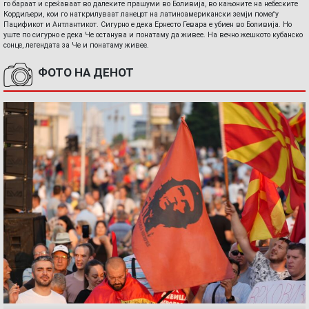
го бараат и среќаваат во далеките прашуми во Боливија, во кањоните на небеските
Кордиљери, кои го наткрилуваат ланецот на латиноамерикански земји помеѓу
Пацификот и Антлантикот. Сигурно е дека Ернесто Гевара е убиен во Боливија. Но
уште по сигурно е дека Че останува и понатаму да живее. На вечно жешкото кубанско
сонце, легендата за Че и понатаму живее.
ФОТО НА ДЕНОТ