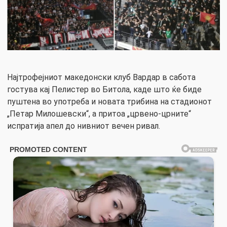
Најтрофејниот македонски клуб Вардар в сабота
гостува кај Пелистер во Битола, каде што ќе биде
пуштена во употреба и новата трибина на стадионот
„Петар Милошевски“, а притоа „црвено-црните“
испратија апел до нивниот вечен ривал.