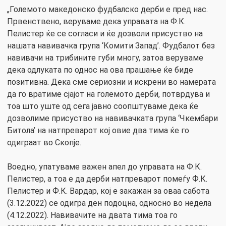
„Големото македонско фудбалско дерби е пред нас.
Првенствено, веруваме дека управата на Ф.К.
Пелистер ќе се согласи и ќе дозволи присуство на
нашата навивачка група ‘Комити Запад’. Фудбалот без
навивачи на трибините губи многу, затоа веруваме
дека одлуката по однос на ова прашање ќе биде
позитивна. Дека сме сериозни и искрени во намерата
да го вратиме сјајот на големото дерби, потврдува и
тоа што уште од сега јавно соопштуваме дека ќе
дозволиме присуство на навивачката група ‘Чкембари
Битола’ на натпреварот кој овие два тима ќе го
одиграат во Скопје.
Воедно, упатуваме важен апел до управата на Ф.К.
Пелистер, а тоа е да дерби натпреварот помеѓу Ф.К.
Пелистер и Ф.К. Вардар, кој е закажан за оваа сабота
(3.12.2022) се одигра ден подоцна, односно во недела
(4.12.2022). Навивачите на двата тима тоа го