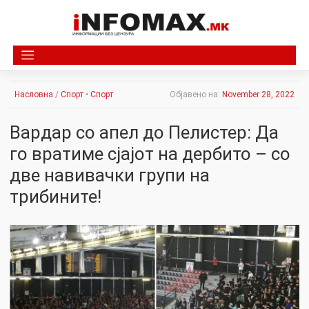
Skip
to
content
Насловна
/
Спорт
•
Спорт
Објавено на:
November 28, 2022
Вардар со апел до Пелистер: Да
го вратиме сјајот на дербито – со
две навивачки групи на
трибините!