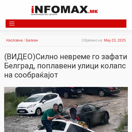
Skip
to
content
Насловна
/
Балкан
Објавено на:
May 23, 2025
(ВИДЕО)Силно невреме го зафати
Белград, поплавени улици колапс
на сообраќајот