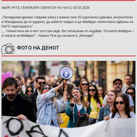
МАРК РУТЕ, ГЕНЕРАЛЕН СЕКРЕТАР НА НАТО, 03.03.2026
„Последниве денови гледаме колку е важно сите 32 сојузнички држави, вклучително
и Македонија да се здружат, да работат заедно и да обезбедат колективна одбрана на
НАТО територијата.“
„ ...Навистина ми е чест што сум овде. Ви посакувам сè најдобро. Останете безбедни –
и чувајте нè безбедни“ - порача Руте од касарната „Илинден“.
ФОТО НА ДЕНОТ