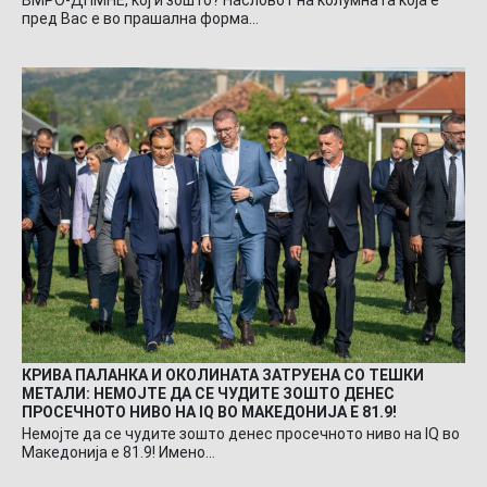
пред Вас е во прашална форма…
КРИВА ПАЛАНКА И ОКОЛИНАТА ЗАТРУЕНА СО ТЕШКИ
МЕТАЛИ: НЕМОЈТЕ ДА СЕ ЧУДИТЕ ЗОШТО ДЕНЕС
ПРОСЕЧНОТО НИВО НА IQ ВО МАКЕДОНИЈА Е 81.9!
Немојте да се чудите зошто денес просечното ниво на IQ во
Македонија е 81.9! Имено…