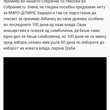
премиер во нашето Собрание со гласови во
Собранието. Значи, не гледам посебен предизвик ниту
за ВМРО-ДПМНЕ, бидејќи и тие се подготвени да
гласаат за премиер Албанец во оваа држава, особено
во последните 100 дена од оваа влада. Оваа
иницијатива е повеќе од симболична, да беше само
еден ден ќе беше симболична, но 100 дена не се малку
пред избори, секако има уште 60 дена по изборите до
изборот на новата влада, порача Груби.