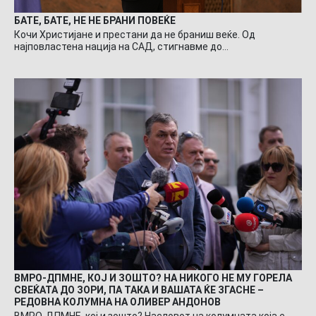
БАТЕ, БАТЕ, НЕ НЕ БРАНИ ПОВЕЌЕ
Кочи Христијане и престани да не браниш веќе. Од
најповластена нација на САД, стигнавме до…
ВМРО-ДПМНЕ, КОЈ И ЗОШТО? НА НИКОГО НЕ МУ ГОРЕЛА
СВЕЌАТА ДО ЗОРИ, ПА ТАКА И ВАШАТА ЌЕ ЗГАСНЕ –
РЕДОВНА КОЛУМНА НА ОЛИВЕР АНДОНОВ
ВМРО-ДПМНЕ, кој и зошто? Насловот на колумната која е