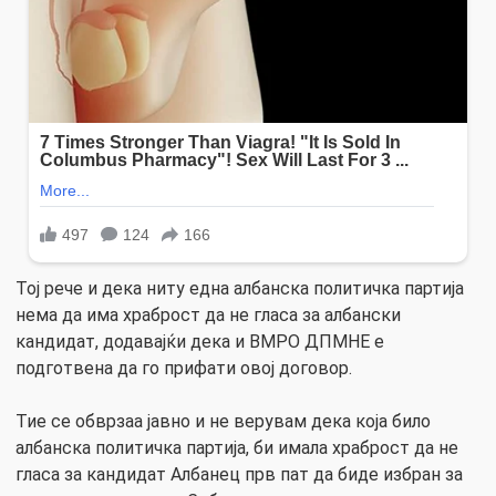
Тој рече и дека ниту една албанска политичка партија
нема да има храброст да не гласа за албански
кандидат, додавајќи дека и ВМРО ДПМНЕ е
подготвена да го прифати овој договор.
Тие се обврзаа јавно и не верувам дека која било
албанска политичка партија, би имала храброст да не
гласа за кандидат Албанец прв пат да биде избран за