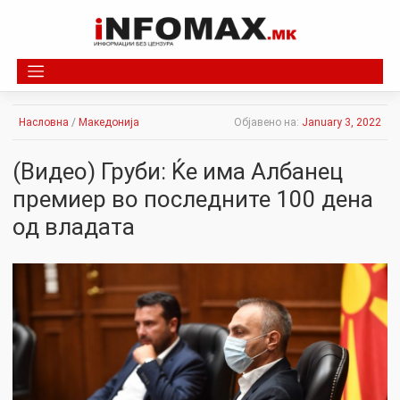
Skip
to
content
Насловна
/
Македонија
Објавено на:
January 3, 2022
(Видео) Груби: Ќе има Албанец
премиер во последните 100 дена
од владата