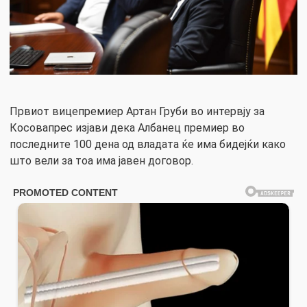
Првиот вицепремиер Артан Груби во интервју за
Косовапрес изјави дека Албанец премиер во
последните 100 дена од владата ќе има бидејќи како
што вели за тоа има јавен договор.