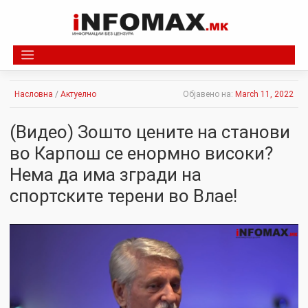
Skip
to
content
Насловна
/
Актуелно
Објавено на:
March 11, 2022
(Видео) Зошто цените на станови
во Карпош се енормно високи?
Нема да има згради на
спортските терени во Влае!