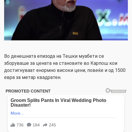
Во денешната епизода на Тешки муабети се
зборуваше за цената на становите во Карпош кои
достигнуваат енормно високи цени, повеќе и од 1500
евра за метар квадратен.