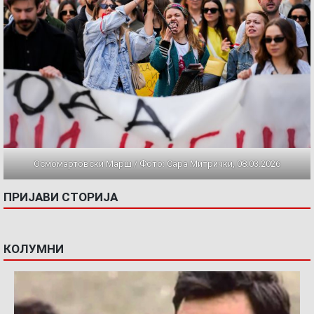
Осмомартовски Марш / Фото: Сара Митрички, 08.03.2026
ПРИЈАВИ СТОРИЈА
КОЛУМНИ