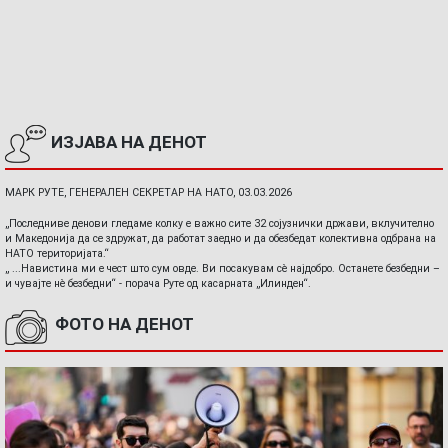
ИЗЈАВА НА ДЕНОТ
МАРК РУТЕ, ГЕНЕРАЛЕН СЕКРЕТАР НА НАТО, 03.03.2026
„Последниве денови гледаме колку е важно сите 32 сојузнички држави, вклучително
и Македонија да се здружат, да работат заедно и да обезбедат колективна одбрана на
НАТО територијата.“
„ ...Навистина ми е чест што сум овде. Ви посакувам сè најдобро. Останете безбедни –
и чувајте нè безбедни“ - порача Руте од касарната „Илинден“.
ФОТО НА ДЕНОТ