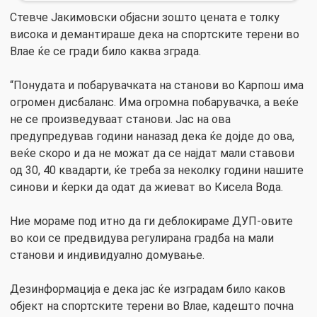
Стевче Јакимовски објасни зошто цената е толку
висока и демантираше дека на спортските терени во
Влае ќе се гради било каква зграда.
“Понудата и побарувачката на станови во Карпош има
огромен дисбаланс. Има огромна побарувачка, а веќе
не се произведуваат станови. Јас на ова
предупредував години наназад дека ќе дојде до ова,
веќе скоро и да не можат да се најдат мали ставови
од 30, 40 квадарти, ќе треба за неколку години нашите
синови и ќерки да одат да жиеват во Кисела Вода.
Ние мораме под итно да ги деблокираме ДУП-овите
во кои се предвидува регулирана градба на мали
станови и индивидуално домување.
Дезинформација е дека јас ќе изградам било каков
објект на спортските терени во Влае, кадешто почна