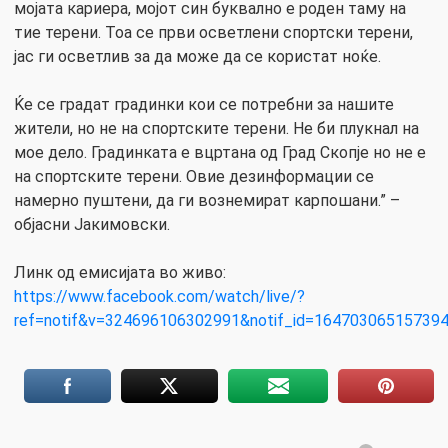
мојата кариера, мојот син буквално е роден таму на
тие терени. Тоа се први осветлени спортски терени,
јас ги осветлив за да може да се користат ноќе.
Ќе се градат градинки кои се потребни за нашите
жители, но не на спортските терени. Не би плукнал на
мое дело. Градинката е вцртана од Град Скопје но не е
на спортските терени. Овие дезинформации се
намерно пуштени, да ги вознемират карпошани.” –
објасни Јакимовски.
Линк од емисијата во живо:
https://www.facebook.com/watch/live/?
ref=notif&v=324696106302991&notif_id=1647030651573940&