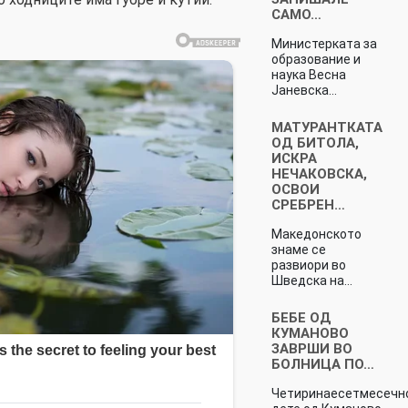
САМО…
Министерката за
образование и
наука Весна
Јаневска…
МАТУРАНТКАТА
ОД БИТОЛА,
ИСКРА
НЕЧАКОВСКА,
ОСВОИ
СРЕБРЕН…
Македонското
знаме се
развиори во
Шведска на…
БЕБЕ ОД
КУМАНОВО
ЗАВРШИ ВО
БОЛНИЦА ПО…
Четиринаесетмесечн