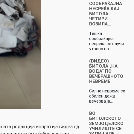
СООБРАЌАЈНА
НЕСРЕЌА КАЈ
БИТОЛА:
ЧЕТИРИ
ВОЗИЛА…
Тешка
сообраќајна
несреќа се случи
утрово на…
(ВИДЕО)
БИТОЛА „НА
ВОДА“ ПО
ВЕЧЕРАШНОТО
НЕВРЕМЕ
Силно невреме со
обилен дожд
вечерва ја…
ВО
БИТОЛСКОТО
ЗЕМЈОДЕЛСКО
шата редакција испратија видеа од
УЧИЛИШТЕ СЕ
 ходниците има ѓубре и кутии.
ЗАПИШАЛЕ