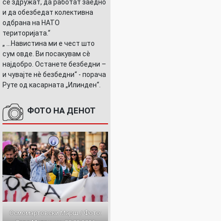
се здружат, да работат заедно
и да обезбедат колективна
одбрана на НАТО
територијата.“
„ ...Навистина ми е чест што
сум овде. Ви посакувам сè
најдобро. Останете безбедни –
и чувајте нè безбедни“ - порача
Руте од касарната „Илинден“.
ФОТО НА ДЕНОТ
о
Осмомартовски Марш / Фото: