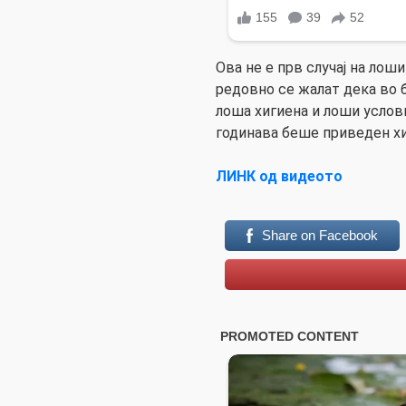
Ова не е прв случај на лош
редовно се жалат дека во 
лоша хигиена и лоши услов
годинава беше приведен хир
ЛИНК од видеото
Share on Facebook