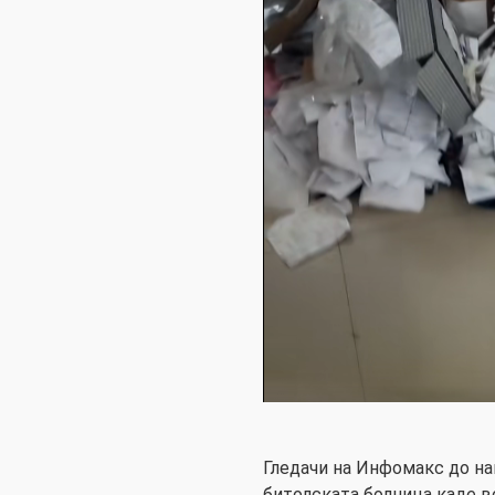
Гледачи на Инфомакс до на
битолската болница каде во