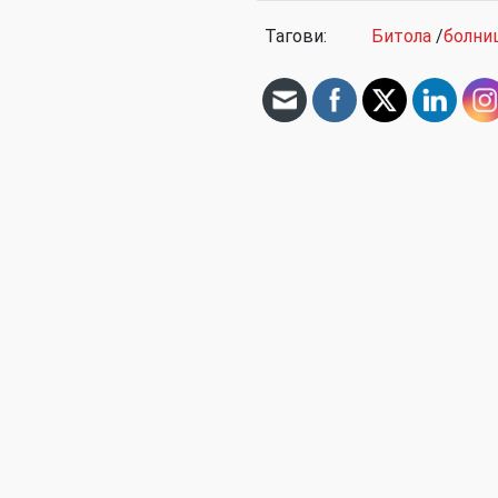
Тагови:
Битола
/
болни