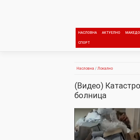
Skip
to
content
НАСЛОВНА
АКТУЕЛНО
МАКЕДО
СПОРТ
Насловна
/
Локално
(Видео) Катастр
болница