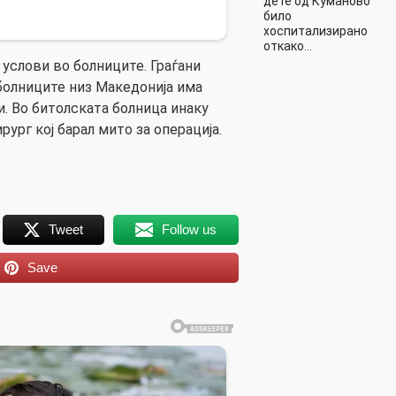
дете од Куманово
било
хоспитализирано
откако…
и услови во болниците. Граѓани
болниците низ Македонија има
и. Во битолската болница инаку
ург кој барал мито за операција.
Tweet
Follow us
Save