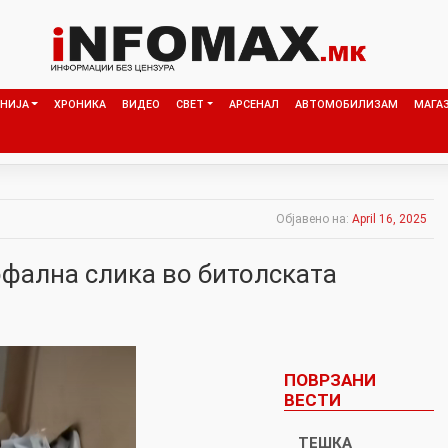
НИЈА
ХРОНИКА
ВИДЕО
СВЕТ
АРСЕНАЛ
АВТОМОБИЛИЗАМ
МАГА
Објавено на:
April 16, 2025
офална слика во битолската
ПОВРЗАНИ
ВЕСТИ
ТЕШКА