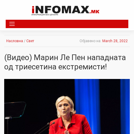
Skip
to
content
Насловна
/
Свет
Објавено на:
March 28, 2022
(Видео) Марин Ле Пен нападната
од триесетина екстремисти!