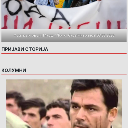
Осмомартовски Марш / Фото: Сара Митрички, 08.03.2026
ПРИЈАВИ СТОРИЈА
КОЛУМНИ