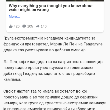
Група екстремисти ја нападнале кандидатката за
француски претседател, Марин Ле Пен, на Гвадалупе,
додека таа учествувала во дебатна емисија.
Ле Пен, која е кандидатка на патриотската опозиција,
преку видео врска учествувала во телевизиска
дебата од Гвадалупе, каде што е во предизборна
кампања.
Својот настап таа го имала во хотелот во кој
престојувала, а во таа прилика дошло до сериозни
немири, кога група од триесетина екстремни левичари
ја прекинале емисијата извикувајќи ги зборовите