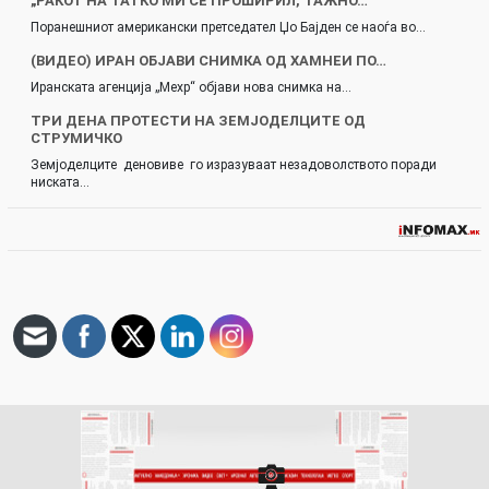
„РАКОТ НА ТАТКО МИ СЕ ПРОШИРИЛ, ТАЖНО…
Поранешниот американски претседател Џо Бајден се наоѓа во…
(ВИДЕО) ИРАН ОБЈАВИ СНИМКА ОД ХАМНЕИ ПО…
Иранската агенција „Мехр“ објави нова снимка на…
ТРИ ДЕНА ПРОТЕСТИ НА ЗЕМЈОДЕЛЦИТЕ ОД
СТРУМИЧКО
Земјоделците деновиве го изразуваат незадоволството поради
ниската…