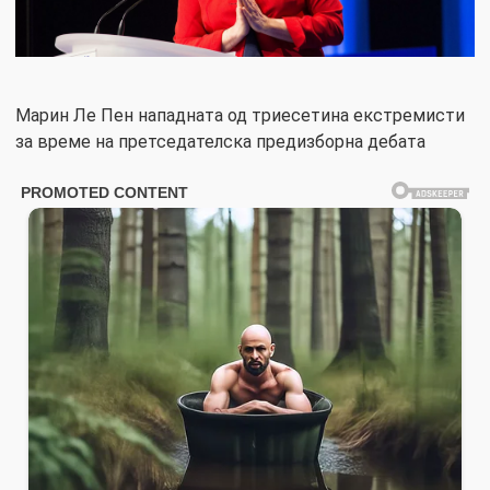
Марин Ле Пен нападната од триесетина екстремисти
за време на претседателска предизборна дебата