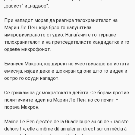
„расист“ и „надвор“.
При нападот морал да реагира телохранителот на
Марин Ле Пен, која брзо го напуштила
импровизираното студио. Напаѓачите го турнале
телохранителот и на претседателкста кандидатка и го
одзеле микрофонот.
Емануел Макрон, кој директно учествуваше во истата
емисија, изјави дека е шокиран од она што го видел и
остро го осуди нападот.
Се грижам за демократската дебата. Се борам против
политичките идеи на Марин Ле Пен, но со почит –
порача Макрон.
Marine Le Pen éjectée de la Guadeloupe au cri de « raciste
dehors ! », elle a même dû annuler un direct sur un média à