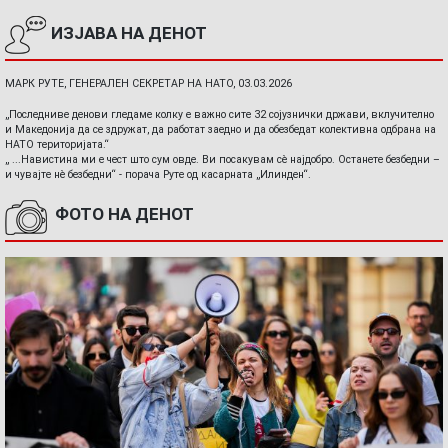
ИЗЈАВА НА ДЕНОТ
МАРК РУТЕ, ГЕНЕРАЛЕН СЕКРЕТАР НА НАТО, 03.03.2026
„Последниве денови гледаме колку е важно сите 32 сојузнички држави, вклучително
и Македонија да се здружат, да работат заедно и да обезбедат колективна одбрана на
НАТО територијата.“
„ ...Навистина ми е чест што сум овде. Ви посакувам сè најдобро. Останете безбедни –
и чувајте нè безбедни“ - порача Руте од касарната „Илинден“.
ФОТО НА ДЕНОТ