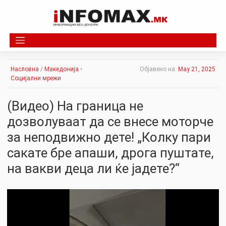
Skip
to
content
Насловна
/
Македонија
•
Објавено на:
May 21, 2025
Социјални мрежи
(Видео) На граница не
дозволуваат да се внесе моторче
за неподвижно дете! „Колку пари
сакате бре апаши, дрога пуштате,
на вакви деца ли ќе јадете?“