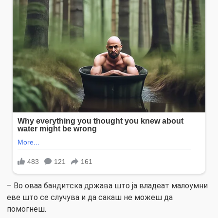
– Во оваа бандитска држава што ја владеат малоумни
еве што се случува и да сакаш не можеш да
помогнеш.