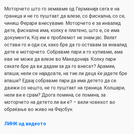
Моторчето што го земавме од Германија сега е на
граница и не го пуштаат да влезе, со фискална, со се,
чиниш Ферари внесуваме. Моторчето е за инвалид
дете, фискална има, колку е платено, што е, се има
документи, Кој им е проблемот не знам јас. Велат
остави го и оди си, како бре да го оставам за инвалид
дете е моторчето. Собравме пари и го купивме, ама
еве не може да влезе во Македонија. Колку пари
сакате бре да ви дадам за да го внесат? Арамии,
апаши, нели се најадовте, на тие ли деца ќе јадете бре
апаши? Едвај собравме пари да има детето да се
движи со нешто, не го пуштаат на граница. Колшари,
нели ви е срам? Дрога помина, се помина, за
моторчето на детето ли ви е? – вели човекот во
обраќање во живо на Фејсбук.
ЛИНК од видеото