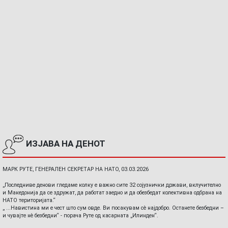
ИЗЈАВА НА ДЕНОТ
МАРК РУТЕ, ГЕНЕРАЛЕН СЕКРЕТАР НА НАТО, 03.03.2026
„Последниве денови гледаме колку е важно сите 32 сојузнички држави, вклучително
и Македонија да се здружат, да работат заедно и да обезбедат колективна одбрана на
НАТО територијата.“
„ ...Навистина ми е чест што сум овде. Ви посакувам сè најдобро. Останете безбедни –
и чувајте нè безбедни“ - порача Руте од касарната „Илинден“.