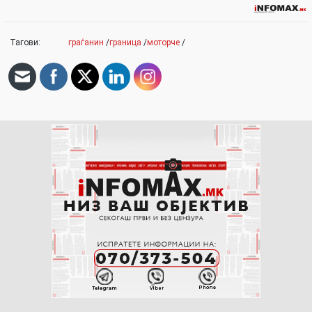
Тагови:
граѓанин
/
граница
/
моторче
/