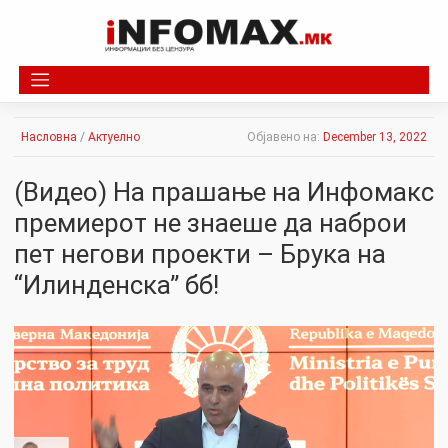
Skip
to
content
Насловна
/
Актуелно
Објавено на:
December 13, 2022
(Видео) На прашање на Инфомакс
премиерот не знаеше да наброи
пет негови проекти – Брука на
“Илинденска” бб!