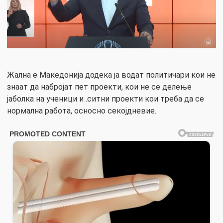
Жална е Македонија додека ја водат политичари кои не
знаат да набројат пет проекти, кои не се делење
јаболка на ученици и .ситни проекти кои треба да се
нормална работа, осносно секојдневие.