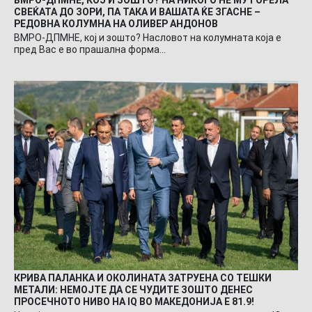
ВМРО-ДПМНЕ, КОЈ И ЗОШТО? НА НИКОГО НЕ МУ ГОРЕЛА
СВЕЌАТА ДО ЗОРИ, ПА ТАКА И ВАШАТА ЌЕ ЗГАСНЕ –
РЕДОВНА КОЛУМНА НА ОЛИВЕР АНДОНОВ
ВМРО-ДПМНЕ, кој и зошто? Насловот на колумната која е
пред Вас е во прашална форма…
КРИВА ПАЛАНКА И ОКОЛИНАТА ЗАТРУЕНА СО ТЕШКИ
МЕТАЛИ: НЕМОЈТЕ ДА СЕ ЧУДИТЕ ЗОШТО ДЕНЕС
ПРОСЕЧНОТО НИВО НА IQ ВО МАКЕДОНИЈА Е 81.9!