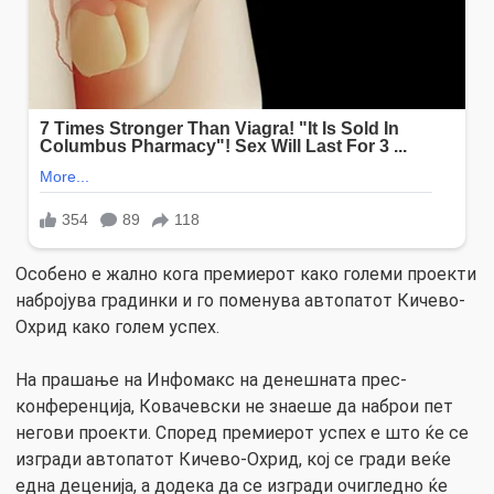
Особено е жално кога премиерот како големи проекти
набројува градинки и го поменува автопатот Кичево-
Охрид како голем успех.
На прашање на Инфомакс на денешната прес-
конференција, Ковачевски не знаеше да наброи пет
негови проекти. Според премиерот успех е што ќе се
изгради автопатот Кичево-Охрид, кој се гради веќе
една деценија, а додека да се изгради очигледно ќе