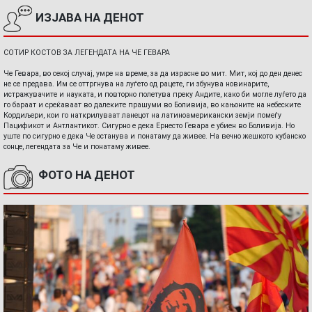
ИЗЈАВА НА ДЕНОТ
СОТИР КОСТОВ ЗА ЛЕГЕНДАТА НА ЧЕ ГЕВАРА
Че Гевара, во секој случај, умре на време, за да израсне во мит. Мит, кој до ден денес
не се предава. Им се оттргнува на луѓето од рацете, ги збунува новинарите,
истражувачите и науката, и повторно полетува преку Андите, како би могле луѓето да
го бараат и среќаваат во далеките прашуми во Боливија, во кањоните на небеските
Кордиљери, кои го наткрилуваат ланецот на латиноамерикански земји помеѓу
Пацификот и Антлантикот. Сигурно е дека Ернесто Гевара е убиен во Боливија. Но
уште по сигурно е дека Че останува и понатаму да живее. На вечно жешкото кубанско
сонце, легендата за Че и понатаму живее.
ФОТО НА ДЕНОТ