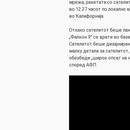
мрежа, ракетата со сатели
во 12.27 часот по локално 
во Калифорнија.
Откако сателитот беше лан
„Фалкон 9“ се врати во база
Сателитот беше дизајниран 
малку детали за сателитот,
обезбеди „широк опсег на 
според АФП.