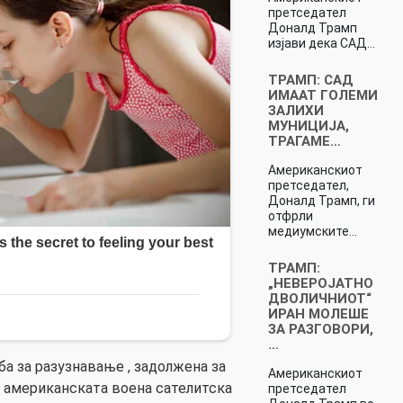
претседател
Доналд Трамп
изјави дека САД…
ТРАМП: САД
ИМААТ ГОЛЕМИ
ЗАЛИХИ
МУНИЦИЈА,
ТРАГАМЕ…
Американскиот
претседател,
Доналд Трамп, ги
отфрли
медиумските…
ТРАМП:
„НЕВЕРОЈАТНО
ДВОЛИЧНИОТ“
ИРАН МОЛЕШЕ
ЗА РАЗГОВОРИ,
…
а за разузнавање , задолжена за
Американскиот
 американската воена сателитска
претседател