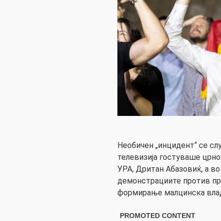
Необичен „инцидент“ се сл
телевизија гостуваше црно
УРА, Дритан Абазовиќ, а во
демонстрациите против про
формирање малцинска влад