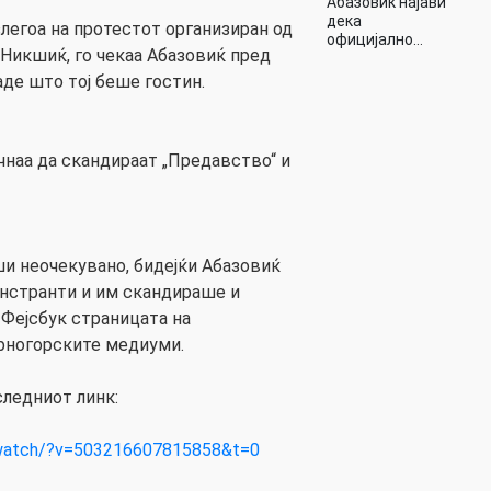
Абазовиќ најави
дека
злегоа на протестот организиран од
официјално…
Никшиќ, го чекаа Абазовиќ пред
аде што тој беше гостин.
чнаа да скандираат „Предавство“ и
и неочекувано, бидејќи Абазовиќ
онстранти и им скандираше и
 Фејсбук страницата на
рногорските медиуми.
следниот линк:
/watch/?v=503216607815858&t=0