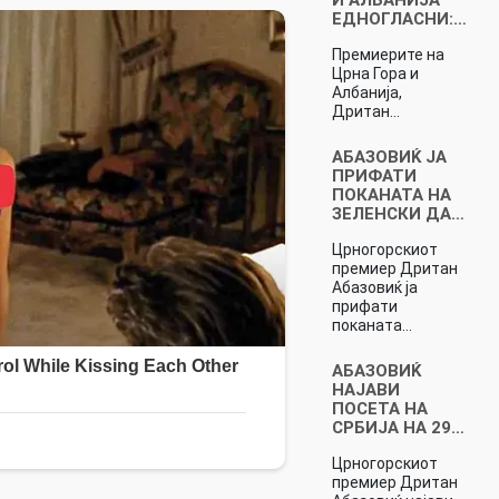
ЕДНОГЛАСНИ:…
Премиерите на
Црна Гора и
Албанија,
Дритан…
АБАЗОВИЌ ЈА
ПРИФАТИ
ПОКАНАТА НА
ЗЕЛЕНСКИ ДА…
Црногорскиот
премиер Дритан
Абазовиќ ја
прифати
поканата…
АБАЗОВИЌ
НАЈАВИ
ПОСЕТА НА
СРБИЈА НА 29…
Црногорскиот
премиер Дритан