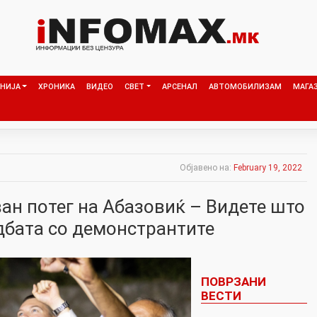
НИЈА
ХРОНИКА
ВИДЕО
СВЕТ
АРСЕНАЛ
АВТОМОБИЛИЗАМ
МАГА
Објавено на:
February 19, 2022
ан потег на Абазовиќ – Видете што
дбата со демонстрантите
ПОВРЗАНИ
ВЕСТИ