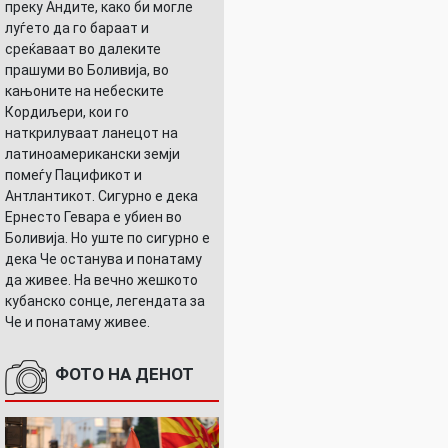
преку Андите, како би могле
луѓето да го бараат и
среќаваат во далеките
прашуми во Боливија, во
кањоните на небеските
Кордиљери, кои го
наткрилуваат ланецот на
латиноамерикански земји
помеѓу Пацификот и
Антлантикот. Сигурно е дека
Ернесто Гевара е убиен во
Боливија. Но уште по сигурно е
дека Че останува и понатаму
да живее. На вечно жешкото
кубанско сонце, легендата за
Че и понатаму живее.
ФОТО НА ДЕНОТ