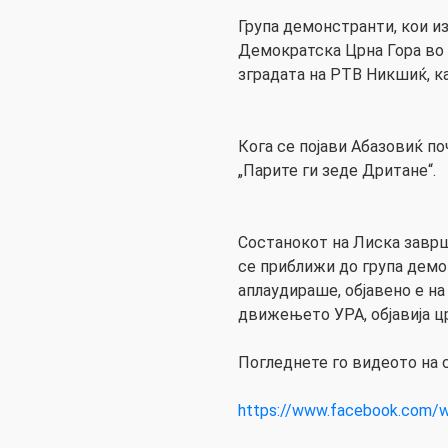
Група демонстранти, кои и
Демократска Црна Гора во 
зградата на РТВ Никшиќ, к
Кога се појави Абазовиќ по
„Парите ги зеде Дритане“.
Состанокот на Лиска заврш
се приближи до група дем
аплаудираше, објавено е на
движењето УРА, објавија ц
Погледнете го видеото на 
https://www.facebook.com