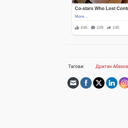
Тагови:
Дритан Абазо