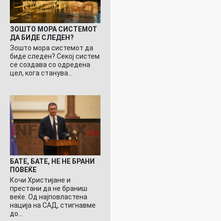
ЗОШТО МОРА СИСТЕМОТ
ДА БИДЕ СЛЕДЕН?
Зошто мора системот да
биде следен? Секој систем
се создава со одредена
цел, кога станува…
БАТЕ, БАТЕ, НЕ НЕ БРАНИ
ПОВЕЌЕ
Кочи Христијане и
престани да не браниш
веќе. Од најповластена
нација на САД, стигнавме
до…