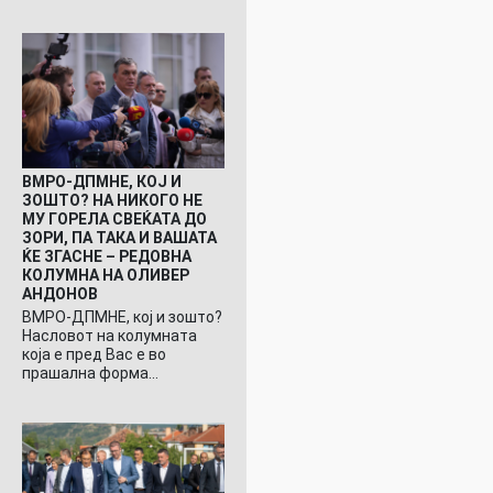
ВМРО-ДПМНЕ, КОЈ И
ЗОШТО? НА НИКОГО НЕ
МУ ГОРЕЛА СВЕЌАТА ДО
ЗОРИ, ПА ТАКА И ВАШАТА
ЌЕ ЗГАСНЕ – РЕДОВНА
КОЛУМНА НА ОЛИВЕР
АНДОНОВ
ВМРО-ДПМНЕ, кој и зошто?
Насловот на колумната
која е пред Вас е во
прашална форма…