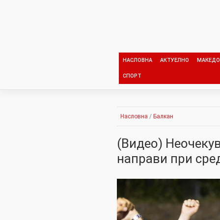
Skip
to
content
НАСЛОВНА
АКТУЕЛНО
МАКЕДО
СПОРТ
Насловна
/
Балкан
(Видео) Неочекув
направи при сре