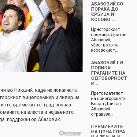
АБАЗОВИЌ СО
ПОРАКА ДО
СРБИЈА И
КОСОВО:…
Црногорскиот
премиер, Дритан
Абазовиќ,
убиството на
косовскиот…
АБАЗОВИЌ ГИ
ПОВИКА
ГРАЃАНИТЕ НА
ОДГОВОРНОСТ
И…
учи во Никшиќ, каде на локалната
Претседателот
горскиот вицепремиер и лидер на
на црногорската
Влада Дритан
 исто време во тој град почнаа
Абазовиќ
мената на власта и најавеното
стравува…
а. поддржан од Абазовиќ.
ПРЕМИЕРИТЕ
НА ЦРНА ГОРА
И АЛБАНИЈА