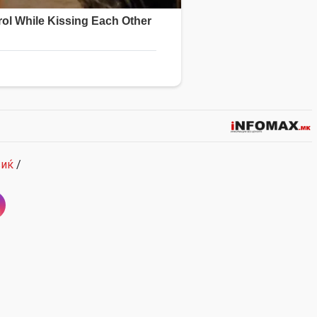
виќ
/