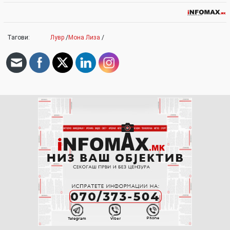
Тагови:
Лувр
/
Мона Лиза
/