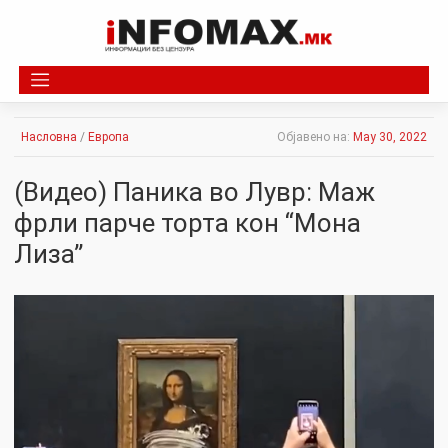
Skip
to
content
Насловна
/
Европа
Објавено на:
May 30, 2022
(Видео) Паника во Лувр: Маж
фрли парче торта кон “Мона
Лиза”