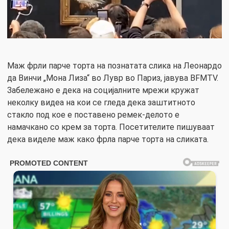
Маж фрли парче торта на познатата слика на Леонардо
да Винчи „Мона Лиза“ во Лувр во Париз, јавува BFMTV.
Забележано е дека на социјалните мрежи кружат
неколку видеа на кои се гледа дека заштитното
стакло под кое е поставено ремек-делото е
намачкано со крем за торта. Посетителите пишуваат
дека виделе маж како фрла парче торта на сликата.