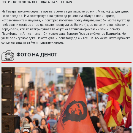
СОТИР КОСТОВ ЗА ЛЕГЕНДАТА НА ЧЕ ГЕВАРА
Че Гевара, во секој случај, умре на време, за да израсне во мит. Мит, кој до ден денес
не се предава. Им се оттргнува на луѓето од рацете, ги збунува новинарите,
истражувачите и науката, и повторно полетува преку Андите, како би могле луѓето да
го бараат и среќаваат во далеките прашуми во Боливија, во кањоните на небеските
Кордиљери, кои го наткрилуваат ланецот на латиноамерикански земји помеѓу
Пацификот и Антлантикот. Сигурно е дека Ернесто Гевара е убиен во Боливија. Но
уште по сигурно е дека Че останува и понатаму да живее. На вечно жешкото кубанско
сонце, легендата за Че и понатаму живее.
ФОТО НА ДЕНОТ