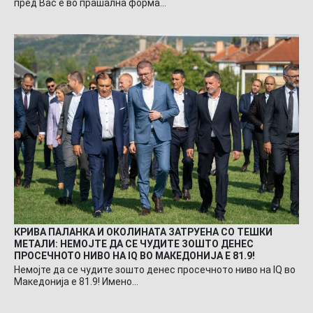
пред Вас е во прашална форма…
КРИВА ПАЛАНКА И ОКОЛИНАТА ЗАТРУЕНА СО ТЕШКИ
МЕТАЛИ: НЕМОЈТЕ ДА СЕ ЧУДИТЕ ЗОШТО ДЕНЕС
ПРОСЕЧНОТО НИВО НА IQ ВО МАКЕДОНИЈА Е 81.9!
Немојте да се чудите зошто денес просечното ниво на IQ во
Македонија е 81.9! Имено…