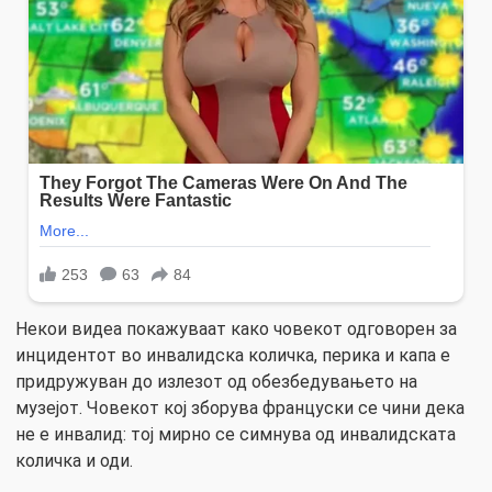
Некои видеа покажуваат како човекот одговорен за
инцидентот во инвалидска количка, перика и капа е
придружуван до излезот од обезбедувањето на
музејот. Човекот кој зборува француски се чини дека
не е инвалид: тој мирно се симнува од инвалидската
количка и оди.