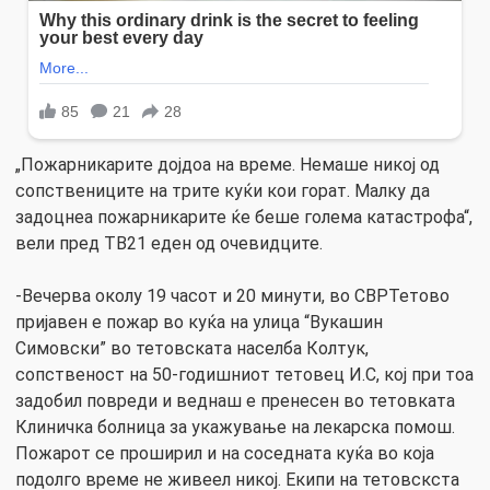
„Пожарникарите дојдоа на време. Немаше никој од
сопствениците на трите куќи кои горат. Малку да
задоцнеа пожарникарите ќе беше голема катастрофа“,
вели пред ТВ21 еден од очевидците.
-Вечерва околу 19 часот и 20 минути, во СВРТетово
пријавен е пожар во куќа на улица “Вукашин
Симовски” во тетовската населба Колтук,
сопственост на 50-годишниот тетовец И.С, кој при тоа
задобил повреди и веднаш е пренесен во тетовката
Клиничка болница за укажување на лекарска помош.
Пожарот се проширил и на соседната куќа во која
подолго време не живеел никој. Екипи на тетовскста