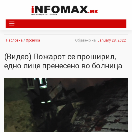
Skip
to
content
Насловна
/
Хроника
Објавено на:
January 28, 2022
(Видео) Пожарот се проширил,
едно лице пренесено во болница