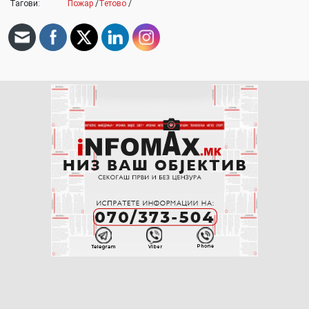
Тагови:
Пожар
/
Тетово
/