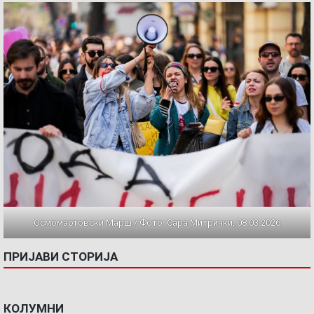
Осмомартовски Марш / Фото: Сара Митрички, 08.03.2026
ПРИЈАВИ СТОРИЈА
КОЛУМНИ