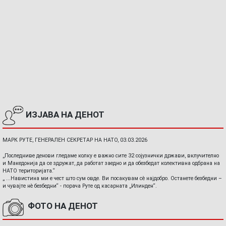
ИЗЈАВА НА ДЕНОТ
МАРК РУТЕ, ГЕНЕРАЛЕН СЕКРЕТАР НА НАТО, 03.03.2026
„Последниве денови гледаме колку е важно сите 32 сојузнички држави, вклучително
и Македонија да се здружат, да работат заедно и да обезбедат колективна одбрана на
НАТО територијата.“
„ ...Навистина ми е чест што сум овде. Ви посакувам сè најдобро. Останете безбедни –
и чувајте нè безбедни“ - порача Руте од касарната „Илинден“.
ФОТО НА ДЕНОТ