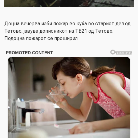
Доцна вечерва изби пожар во куќа во стариот дел од
Тетово, јавува дописникот на ТВ21 од Тетово.
Подоцна пожарот се проширил.