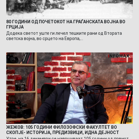
80 ГОДИНИ ОД ПОЧЕТОКОТ НА ГРАЃАНСКАТА ВОЈНА ВО
ГРЦИЈА
Додека светот уште ги лечел тешките рани од Втората
светска војна, во срцето на Европа,…
ЖЕЖОВ: 105 ГОДИНИ ФИЛОЗОФСКИ ФАКУЛТЕТ ВО
СКОПЈЕ- ИСТОРИЈА, ПРЕДИЗВИЦИ, ИДНА ДЕЈНОСТ
Утре, на 16 декември се навршуваат 105 години од првиот