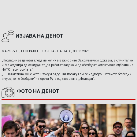
ИЗЈАВА НА ДЕНОТ
МАРК РУТЕ, ГЕНЕРАЛЕН СЕКРЕТАР НА НАТО, 03.03.2026
„Последниве денови гледаме колку е важно сите 32 сојузнички држави, вклучително
и Македонија да се здружат, да работат заедно и да обезбедат колективна одбрана на
НАТО територијата.“
„ ...Навистина ми е чест што сум овде. Ви посакувам сè најдобро. Останете безбедни –
и чувајте нè безбедни“ - порача Руте од касарната „Илинден“.
ФОТО НА ДЕНОТ