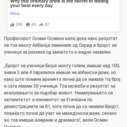
Професорот Осман Османи вели дека како резултат
на тоа многу Албанци заминале од Охрид и бројот на
ученици за разлика од минатото е видно намален.
„Бројот на ученици беше многу голем, имаше над 100,
значи 3 или 4 паралелки имаше на албански јазик, но
како што помина времето почна да се намали тој број
и сега имаме 30 ученици. Тоа можеби е резултат на
иселувањето за подобар живот. Намалувањето на
наталитетот и елементот на Египќани по
демострациите на 81, кога почна да се намали бројот,
повеќето почна да учат на македонски јазик, секако
во тоа имаше влијание и државата“, вели Осман
Османи.