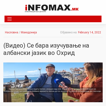
Skip
to
content
Насловна
/
Македонија
Објавено на:
February 14, 2022
(Видео) Се бара изучување на
албански јазик во Охрид