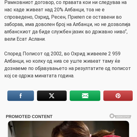
Рамковниот договор, со правата кои ни следуваа на
нас каде живеат над 20% Албанци, тоа не е
спроведено, Охрид, Ресен, Прилеп се оставени во
заборав, има доволен број на Албанци, но не дозволија
албанскиот да биде службен јазик во државно ниво“,
вели Есат Аслани.
Според Пописот од 2002, во Охрид живееле 2 959
Албанци, но колку од нив се уште живеат таму ќе
дознаеме по објавувањето на резултатите од пописот
кој се одржа минатата година.