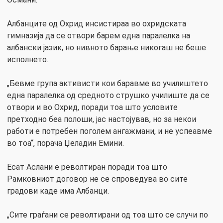
Албанците од Охрид инсистираа во охридската
гимназија да се отвори барем една паралелка на
албански јазик, но нивното барање никогаш не беше
исполнето.
„Бевме група активисти кои баравме во училиштето
една паралелка од средното струшко училиште да се
отвори и во Охрид, поради тоа што условите
претходно беа полоши, јас настојував, но за некои
работи е потребен поголем ангажмани, и не успеавме
во тоа“, порача Џеладин Емини.
Есат Аслани е револтиран поради тоа што
Рамковниот договор не се спроведува во сите
градови каде има Албанци.
„Сите граѓани се револтирани од тоа што се случи по