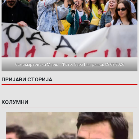
Осмомартовски Марш / Фото: Сара Митрички, 08.03.2026
ПРИЈАВИ СТОРИЈА
КОЛУМНИ