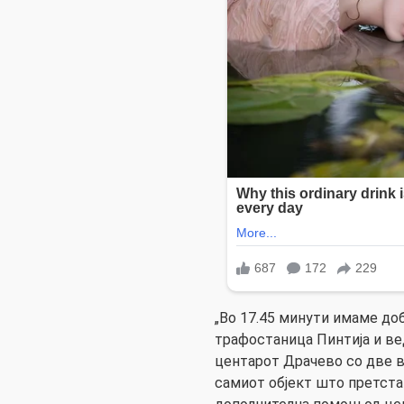
„Во 17.45 минути имаме до
трафостаница Пинтија и ве
центарот Драчево со две в
самиот објект што претста