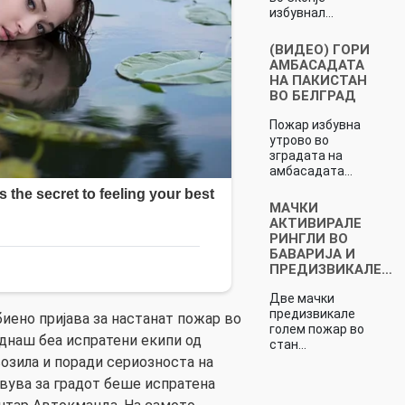
избувнал…
(ВИДЕО) ГОРИ
АМБАСАДАТА
НА ПАКИСТАН
ВО БЕЛГРАД
Пожар избувна
утрово во
зградата на
амбасадата…
МАЧКИ
АКТИВИРАЛЕ
РИНГЛИ ВО
БАВАРИЈА И
ПРЕДИЗВИКАЛЕ…
Две мачки
предизвикале
биено пријава за настанат пожар во
голем пожар во
днаш беа испратени екипи од
стан…
озила и поради сериозноста на
вува за градот беше испратена