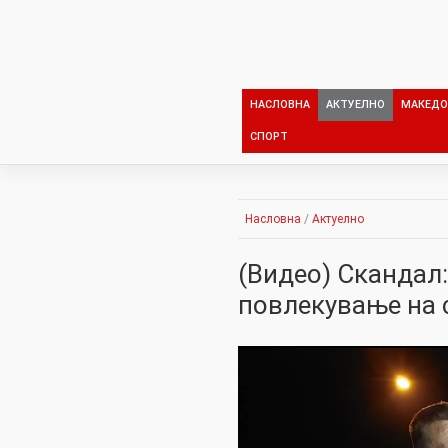
Skip
to
content
НАСЛОВНА
АКТУЕЛНО
МАКЕДО
СПОРТ
Насловна
/
Актуелно
(Видео) Скандал
повлекување на 