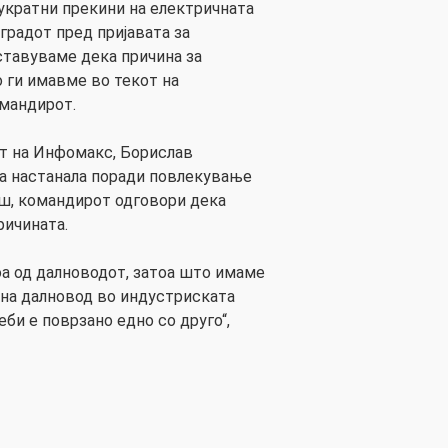
кукратни прекини на електричната
градот пред пријавата за
ставуваме дека причина за
 ги имавме во текот на
омандирот.
т на Инфомакс, Борислав
та настанала поради повлекување
иш, командирот одговори дека
ричината.
оа од далноводот, затоа што имаме
а на далновод во индустриската
би е поврзано едно со друго“,