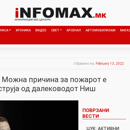
НИЈА
ХРОНИКА
ВИДЕО
СВЕТ
АРСЕНАЛ
АВТОМОБИЛИЗАМ
МАГА
Објавено на:
February 13, 2022
: Можна причина за пожарот е
струја од далеководот Ниш
ПОВРЗАНИ
ВЕСТИ
ЦУК: АКТИВНИ