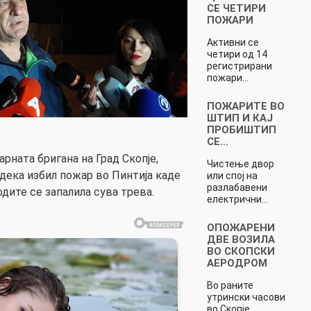
СЕ ЧЕТИРИ
ПОЖАРИ
Активни се
четири од 14
регистрирани
пожари…
ПОЖАРИТЕ ВО
ШТИП И КАЈ
ПРОБИШТИП
СЕ…
ната бригана на Град Скопје,
Чистење двор
дека избил пожар во Пинтија каде
или спој на
разлабавени
дите се запалила сува трева.
електрични…
ОПОЖАРЕНИ
ДВЕ ВОЗИЛА
ВО СКОПСКИ
АЕРОДРОМ
Во раните
утрински часови
во Скопје