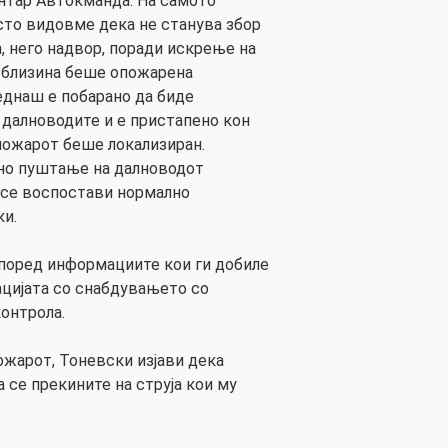
нтар Автокманда. На самото
сто видовме дека не станува збор
, него надвор, поради искрење на
 близина беше опожарена
еднаш е побарано да биде
 далноводите и е пристапено кон
пожарот беше локализиран.
но пуштање на далноводот
 се воспостави нормално
ки.
поред информациите кои ги добиле
цијата со снабдувањето со
контрола.
ожарот, Тоневски изјави дека
 се прекините на струја кои му