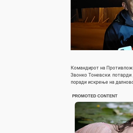
Командирот на Противпожар
Звонко Тоневски. потврди 
поради искрење на далново