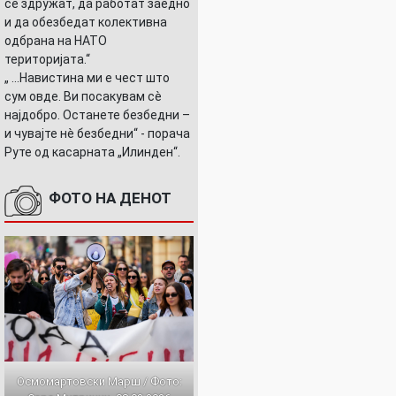
се здружат, да работат заедно
и да обезбедат колективна
одбрана на НАТО
територијата.“
„ ...Навистина ми е чест што
сум овде. Ви посакувам сè
најдобро. Останете безбедни –
и чувајте нè безбедни“ - порача
Руте од касарната „Илинден“.
ФОТО НА ДЕНОТ
Осмомартовски Марш / Фото: