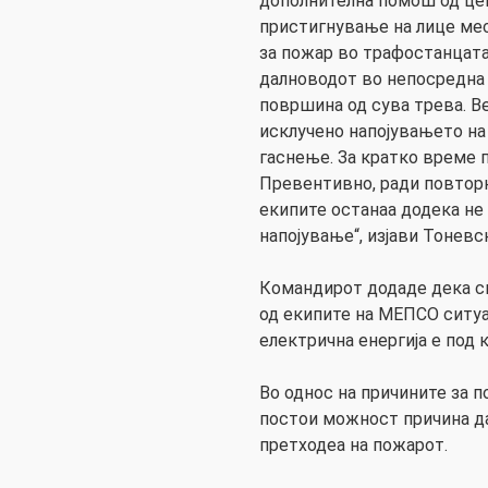
дополнителна помош од це
пристигнување на лице ме
за пожар во трафостанцата
далноводот во непосредна
површина од сува трева. В
исклучено напојувањето на
гаснење. За кратко време 
Превентивно, ради повтор
екипите останаа додека не
напојување“, изјави Тоневс
Командирот додаде дека с
од екипите на МЕПСО ситуа
електрична енергија е под 
Во однос на причините за п
постои можност причина да
претходеа на пожарот.