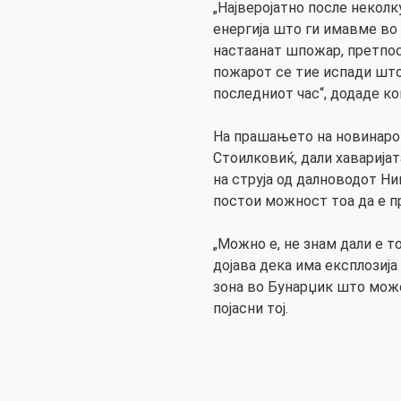
„Најверојатно после некол
енергија што ги имавме во 
настаанат шпожар, претпо
пожарот се тие испади што
последниот час“, додаде к
На прашањето на новинаро
Стоилковиќ, дали хаварија
на струја од далноводот Н
постои можност тоа да е п
„Можно е, не знам дали е т
дојава дека има експлозиј
зона во Бунарџик што може
појасни тој.