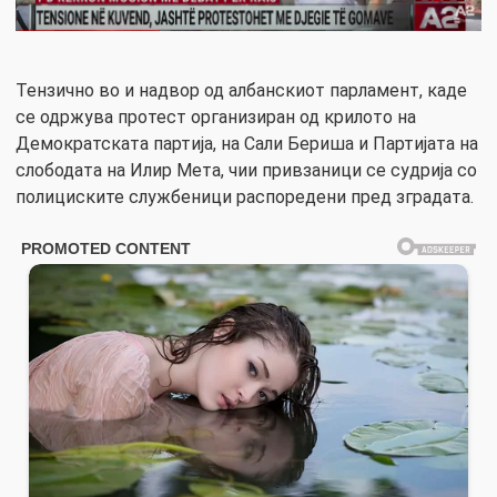
Тензично во и надвор од албанскиот парламент, каде
се одржува протест организиран од крилото на
Демократската партија, на Сали Бериша и Партијата на
слободата на Илир Мета, чии привзаници се судрија со
полициските службеници распоредени пред зградата.