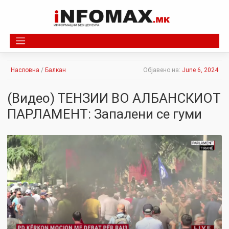
Skip
to
content
Насловна
/
Балкан
Објавено на:
June 6, 2024
(Видео) ТЕНЗИИ ВО АЛБАНСКИОТ
ПАРЛАМЕНТ: Запалени се гуми