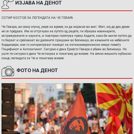
ИЗЈАВА НА ДЕНОТ
СОТИР КОСТОВ ЗА ЛЕГЕНДАТА НА ЧЕ ГЕВАРА
Че Гевара, во секој случај, умре на време, за да израсне во мит. Мит, кој до ден денес
не се предава. Им се оттргнува на луѓето од рацете, ги збунува новинарите,
истражувачите и науката, и повторно полетува преку Андите, како би могле луѓето да
го бараат и среќаваат во далеките прашуми во Боливија, во кањоните на небеските
Кордиљери, кои го наткрилуваат ланецот на латиноамерикански земји помеѓу
Пацификот и Антлантикот. Сигурно е дека Ернесто Гевара е убиен во Боливија. Но
уште по сигурно е дека Че останува и понатаму да живее. На вечно жешкото кубанско
сонце, легендата за Че и понатаму живее.
ФОТО НА ДЕНОТ