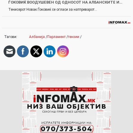
ЃОКОВИЌ ВООДУШЕВЕН ОД ОДНОСОТ НА АЛБАНСКИТЕ И…
Тенисерот Новак Ѓоковиќ се огласи за натпреварот…
Тагови:
Албанија
/
Парламент
/
тензии
/