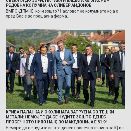
СВЕЌАТА ДО ЗОРИ, ПА ТАКА И ВАШАТА ЌЕ ЗГАСНЕ –
РЕДОВНА КОЛУМНА НА ОЛИВЕР АНДОНОВ
ВМРО-ДПМНЕ, кој и зошто? Насловот на колумната која е
пред Вас е во прашална форма…
КРИВА ПАЛАНКА И ОКОЛИНАТА ЗАТРУЕНА СО ТЕШКИ
МЕТАЛИ: НЕМОЈТЕ ДА СЕ ЧУДИТЕ ЗОШТО ДЕНЕС
ПРОСЕЧНОТО НИВО НА IQ ВО МАКЕДОНИЈА Е 81.9!
Немојте да се чудите зошто денес просечното ниво на IQ во