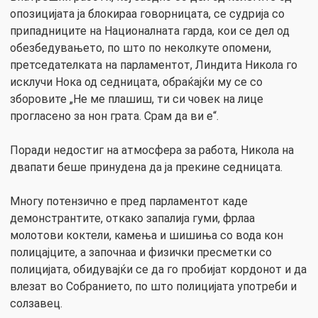
опозицијата ја блокираа говорницата, се судрија со
припадниците на Националната гарда, кои се дел од
обезбедувањето, по што по неколкуте опомени,
претседателката на парламентот, Линдита Никола го
исклучи Нока од седницата, обраќајќи му се со
зборовите „Не ме плашиш, ти си човек на лице
прогласено за нон грата. Срам да ви е“.
Поради недостиг на атмосфера за работа, Никола на
двапати беше принудена да ја прекине седницата.
Многу потензично е пред парламентот каде
демонстрантите, откако запалија гуми, фрлаа
молотови коктели, камења и шишиња со вода кон
полицајците, а започнаа и физички пресметки со
полицијата, обидувајќи се да го пробијат кордонот и да
влезат во Собранието, по што полицијата употреби и
солзавец.