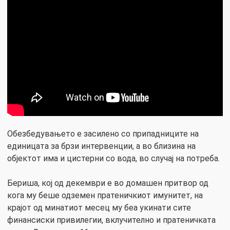
Обезбедувањето е засилено со припадниците на
единицата за брзи интервенции, а во близина на
објектот има и цистерни со вода, во случај на потреба.
Бериша, кој од декември е во домашен притвор од
кога му беше одземен пратеничкиот имунитет, на
крајот од минатиот месец му беа укинати сите
финансиски привилегии, вклучително и пратеничката