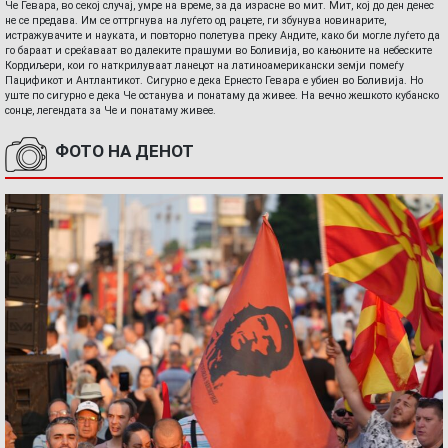
Че Гевара, во секој случај, умре на време, за да израсне во мит. Мит, кој до ден денес
не се предава. Им се оттргнува на луѓето од рацете, ги збунува новинарите,
истражувачите и науката, и повторно полетува преку Андите, како би могле луѓето да
го бараат и среќаваат во далеките прашуми во Боливија, во кањоните на небеските
Кордиљери, кои го наткрилуваат ланецот на латиноамерикански земји помеѓу
Пацификот и Антлантикот. Сигурно е дека Ернесто Гевара е убиен во Боливија. Но
уште по сигурно е дека Че останува и понатаму да живее. На вечно жешкото кубанско
сонце, легендата за Че и понатаму живее.
ФОТО НА ДЕНОТ