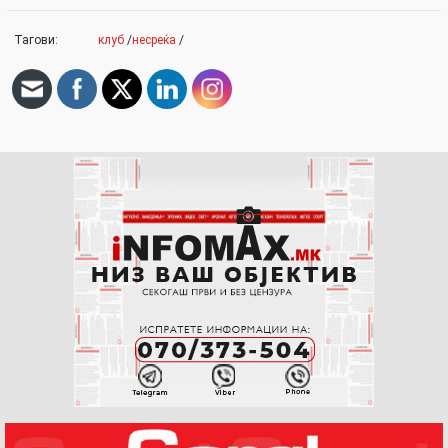
Тагови:
клуб
/
несреќа
/