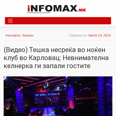
Skip
to
content
Насловна
/
Балкан
Објавено на:
March 24, 2024
(Видео) Тешка несреќа во ноќен
клуб во Карловац: Невнимателна
келнерка ги запали гостите