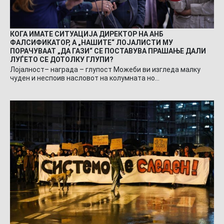
КОГА ИМАТЕ СИТУАЦИЈА ДИРЕКТОР НА АНБ
ФАЛСИФИКАТОР, А „НАШИТЕ“ ЛОЈАЛИСТИ МУ
ПОРАЧУВААТ „ДА ГАЗИ“ СЕ ПОСТАВУВА ПРАШАЊЕ ДАЛИ
ЛУЃЕТО СЕ ДОТОЛКУ ГЛУПИ?
Лојалност– награда – глупост Можеби ви изгледа малку
чуден и неспоив насловот на колумната но…