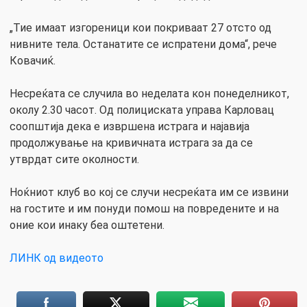
„Тие имаат изгореници кои покриваат 27 отсто од
нивните тела. Останатите се испратени дома“, рече
Ковачиќ.
Несреќата се случила во неделата кон понеделникот,
околу 2.30 часот. Од полициската управа Карловац
соопштија дека е извршена истрага и најавија
продолжување на кривичната истрага за да се
утврдат сите околности.
Ноќниот клуб во кој се случи несреќата им се извини
на гостите и им понуди помош на повредените и на
оние кои инаку беа оштетени.
ЛИНК од видеото