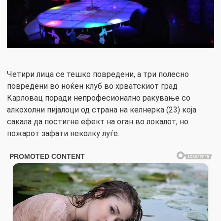
Четири лица се тешко повредени, а три полесно
повредени во ноќен клуб во хрватскиот град
Карловац поради непрофесионално ракување со
алкохолни пијалоци од страна на келнерка (23) која
сакала да постигне ефект на оган во локалот, но
пожарот зафати неколку луѓе.