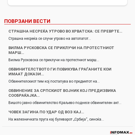
ПОВРЗАНИ ВЕСТИ
СТРАШНА НЕСРЕЌА УТРОВО ВО ХРВАТСКА: СЕ ПРЕВРТЕ…
Страшна несреќа се случи утрово на автопатот…
ВИЛМА РУСКОВСКА СЕ ПРИКЛУЧИ НА ПРОТЕСТНИОТ
МАРШ…
Вилма Русковска се приклучи на протестниот марш…
ОБВИНИТЕЛСТВОТО ГИ ПОВИКУВА ГРАЃАНИТЕ КОИ
ИМААТ ДОКАЗИ…
Обвинителскиот тим кој постапува во предметот на…
ОБВИНЕНИЕ ЗА СРПСКИОТ ВОЈНИК КОЈ ПРЕДИЗВИКА
СООБРАЌАЈКА…
Вишото јавно обвинителство Краљево поднесе обвинителен акт…
ЧОВЕК ЗАГИНА ПО УДАР ОД ВОЗ КАЈ…
На железничката пруга кај булеварот „Србија“, синоќа…