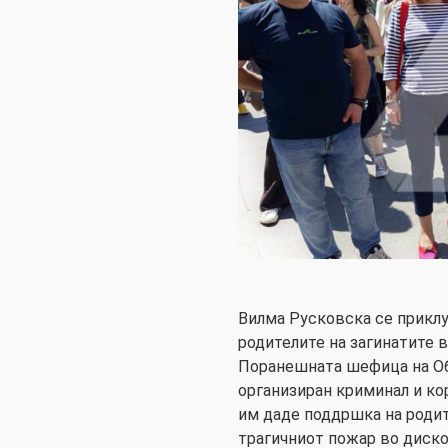
Вилма Русковска се приклу
родителите на загинатите 
Поранешната шефица на Об
организиран криминал и ко
им даде поддршка на родит
трагичниот пожар во диско