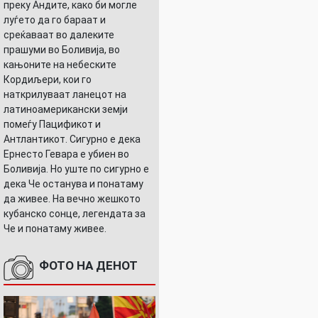
преку Андите, како би могле
луѓето да го бараат и
среќаваат во далеките
прашуми во Боливија, во
кањоните на небеските
Кордиљери, кои го
наткрилуваат ланецот на
латиноамерикански земји
помеѓу Пацификот и
Антлантикот. Сигурно е дека
Ернесто Гевара е убиен во
Боливија. Но уште по сигурно е
дека Че останува и понатаму
да живее. На вечно жешкото
кубанско сонце, легендата за
Че и понатаму живее.
ФОТО НА ДЕНОТ