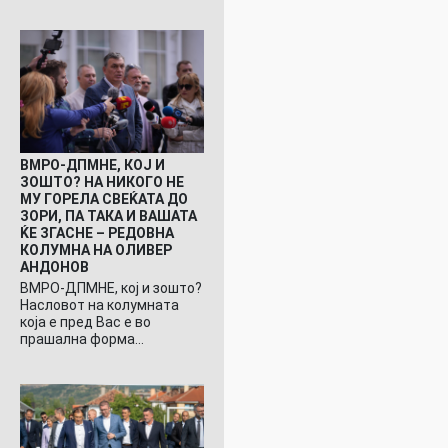
ВМРО-ДПМНЕ, КОЈ И
ЗОШТО? НА НИКОГО НЕ
МУ ГОРЕЛА СВЕЌАТА ДО
ЗОРИ, ПА ТАКА И ВАШАТА
ЌЕ ЗГАСНЕ – РЕДОВНА
КОЛУМНА НА ОЛИВЕР
АНДОНОВ
ВМРО-ДПМНЕ, кој и зошто?
Насловот на колумната
која е пред Вас е во
прашална форма…