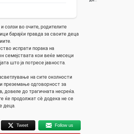
и солзи во очите, родителите
ици барајќи правда за своите деца
иите.
ство испрати порака на
он семејствата кои веќе месеци
јата што ја потресе јавноста.
асветлување на сите околности
 и преземање одговорност за
, довеле до трагичната несреќа.
те ќе продолжат сè додека не се
е деца.
Tweet
Follow us