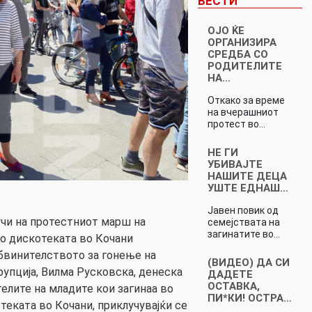
ВЕСТИ
ОЈО ЌЕ
ОРГАНИЗИРА
СРЕДБА СО
РОДИТЕЛИТЕ
НА…
Откако за време
на вчерашниот
протест во…
НЕ ГИ
УБИВАЈТЕ
НАШИТЕ ДЕЦА
УШТЕ ЕДНАШ…
Јавен повик од
чи на протестниот марш на
семејствата на
загинатите во…
во дискотеката во Кочани
винителството за гонење на
(ВИДЕО) ДА СИ
рупција, Вилма Русковска, денеска
ДАДЕТЕ
ОСТАВКА,
елите на младите кои загинаа во
ПИ*КИ! ОСТРА…
теката во Кочани, приклучувајќи се