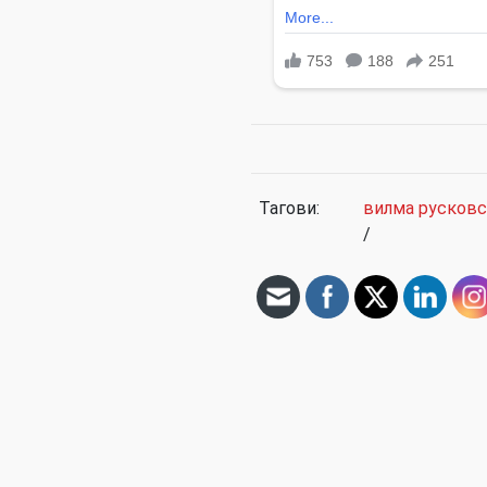
Тагови:
вилма русковс
/