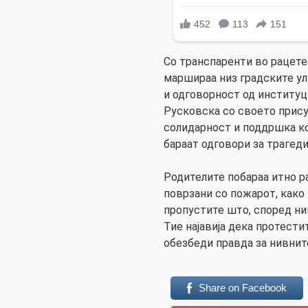
Со транспаренти во рацете 
маршираа низ градските ул
и одговорност од институц
Русковска со своето прису
солидарност и поддршка к
бараат одговори за трагеди
Родителите побараа итно р
поврзани со пожарот, како
пропустите што, според нив
Тие најавија дека протести
обезбеди правда за нивнит
Share on Facebook