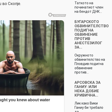
Таткото на
 во Скопје.
починатиот член
на бендот ДНК…
БУГАРСКОТО
ОБВИНИТЕЛСТВО
ПОДИГНА
ОБВИНЕНИЕ
ПРОТИВ
АНЕСТЕЗИЛОГ
ЗА…
Окружното
обвинителство на
Пловдив подигна
обвинение
против…
АРСОВСКА ЗА
ГАНИУ: ИЛИ
НЕКА ДОБИЕ
КРИВИЧНА…
Лик како Вики
Ганиу би требало
да…