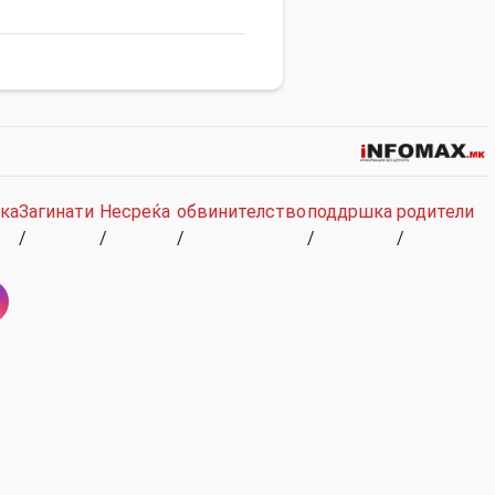
ка
Загинати
Несреќа
обвинителство
поддршка
родители
/
/
/
/
/