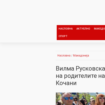
Skip
to
content
НАСЛОВНА
АКТУЕЛНО
МАКЕДО
СПОРТ
Насловна
/
Македонија
Вилма Русковска
на родителите на
Кочани