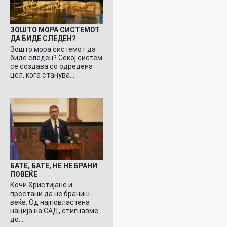
ЗОШТО МОРА СИСТЕМОТ
ДА БИДЕ СЛЕДЕН?
Зошто мора системот да
биде следен? Секој систем
се создава со одредена
цел, кога станува…
БАТЕ, БАТЕ, НЕ НЕ БРАНИ
ПОВЕЌЕ
Кочи Христијане и
престани да не браниш
веќе. Од најповластена
нација на САД, стигнавме
до…