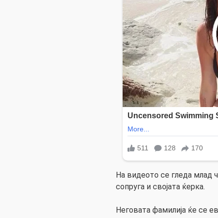
На видеото се гледа млад ч
сопруга и својата ќерка.
Неговата фамилија ќе се ева