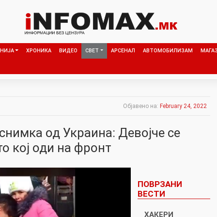
НИЈА
ХРОНИКА
ВИДЕО
СВЕТ
АРСЕНАЛ
АВТОМОБИЛИЗАМ
МАГА
Објавено на:
February 24, 2022
снимка од Украина: Девојче се
то кој оди на фронт
ПОВРЗАНИ
ВЕСТИ
ХАКЕРИ