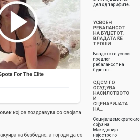
дел од тарифите,
…
УСВОЕН
РЕБАЛАНСОТ
НА БУЏЕТОТ,
ВЛАДАТА ЌЕ
ТРОШИ…
Владата го усвои
предлог
ребалансот на
буџетот…
СДСМ ГО
ОСУДУВА
НАСИЛСТВОТО
И
СЦЕНАРИЈАТА
НА…
овек кој се поздравува со својата
Социјалдемократскио
сојуз на
Македонија
куира на безбедно, а тој оди да се
најостро го