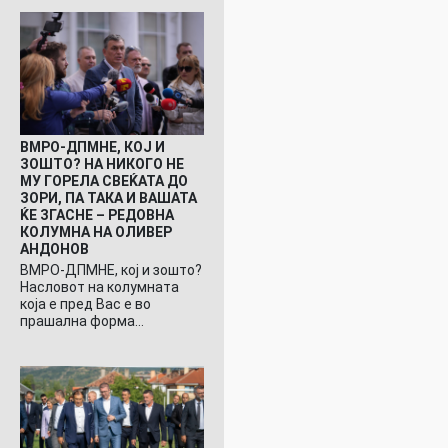
ВМРО-ДПМНЕ, КОЈ И
ЗОШТО? НА НИКОГО НЕ
МУ ГОРЕЛА СВЕЌАТА ДО
ЗОРИ, ПА ТАКА И ВАШАТА
ЌЕ ЗГАСНЕ – РЕДОВНА
КОЛУМНА НА ОЛИВЕР
АНДОНОВ
ВМРО-ДПМНЕ, кој и зошто?
Насловот на колумната
која е пред Вас е во
прашална форма…