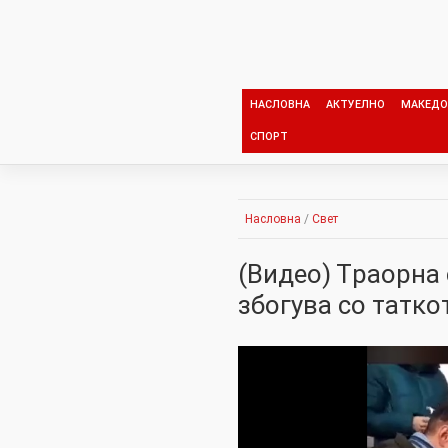
Skip
to
content
НАСЛОВНА
АКТУЕЛНО
МАКЕДО
СПОРТ
Насловна
/
Свет
(Видео) Тpaopна 
збогува со татко