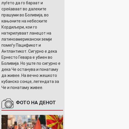
луѓето да го бараат и
среќаваат во далеките
прашуми во Боливија, во
кањоните на небеските
Кордиљери, кои го
наткрилуваат ланецот на
латиноамерикански земји
помеѓу Пацификот и
Антлантикот. Сигурно е дека
Ернесто Гевара е убиен во
Боливија. Но уште по сигурно е
дека Че останува и понатаму
да живее. На вечно жешкото
кубанско сонце, легендата за
Че и понатаму живее.
ФОТО НА ДЕНОТ
т