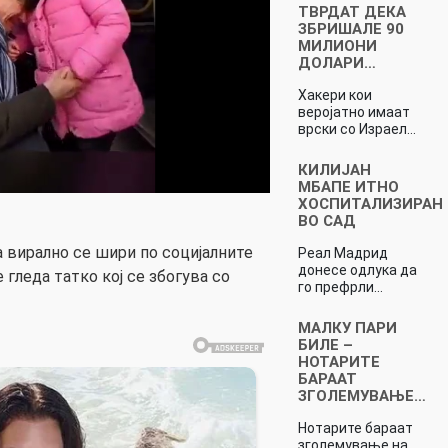
ТВРДАТ ДЕКА
ЗБРИШАЛЕ 90
МИЛИОНИ
ДОЛАРИ…
Хакери кои
веројатно имаат
врски со Израел…
КИЛИЈАН
МБАПЕ ИТНО
ХОСПИТАЛИЗИРАН
ВО САД
 вирално се шири по социјалните
Реал Мадрид
донесе одлука да
 гледа татко кој се збогува со
го префрли…
МАЛКУ ПАРИ
БИЛЕ –
НОТАРИТЕ
БАРААТ
ЗГОЛЕМУВАЊЕ…
Нотарите бараат
зголемување на