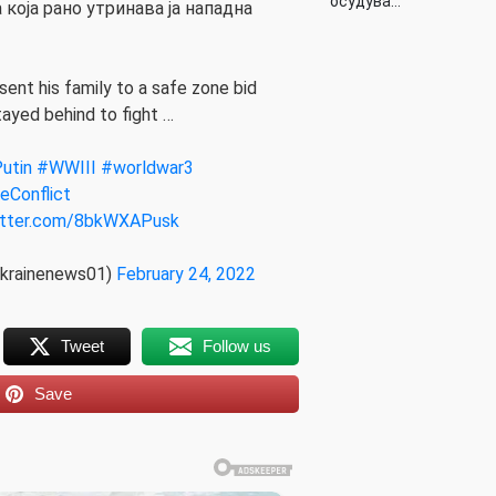
осудува…
 која рано утринава ја нападна
sent his family to a safe zone bid
stayed behind to fight …
utin
#WWIII
#worldwar3
eConflict
witter.com/8bkWXAPusk
krainenews01)
February 24, 2022
Tweet
Follow us
Save