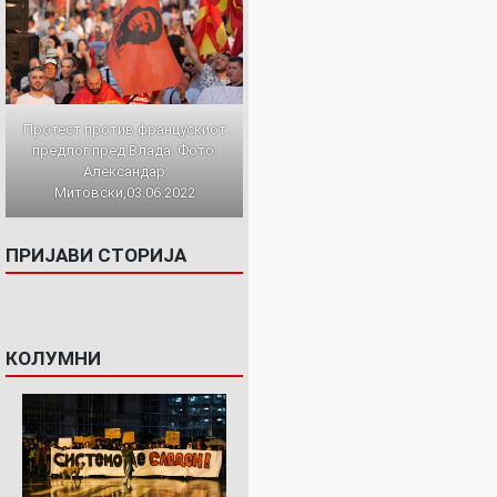
Протест против францускиот
предлог пред Влада. Фото:
Александар
Митовски,03.06.2022
ПРИЈАВИ СТОРИЈА
КОЛУМНИ