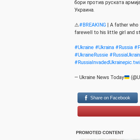
бори против руската армија
Украина.
⚠️
#BREAKING
| A father who 
farewell to his little girl and 
#Ukraine
#Ukraina
#Russia
#P
#UkraineRussie
#RussiaUkrain
#RussiaInvadedUkraine
pic.t
— Ukraine News Today
(@U
Share on Facebook