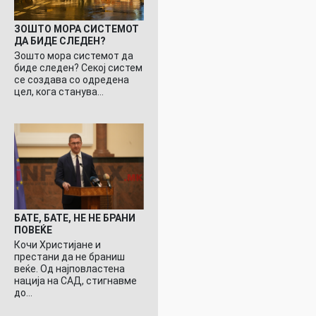
ЗОШТО МОРА СИСТЕМОТ
ДА БИДЕ СЛЕДЕН?
Зошто мора системот да
биде следен? Секој систем
се создава со одредена
цел, кога станува…
БАТЕ, БАТЕ, НЕ НЕ БРАНИ
ПОВЕЌЕ
Кочи Христијане и
престани да не браниш
веќе. Од најповластена
нација на САД, стигнавме
до…