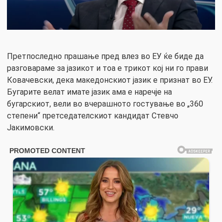
Претпоследно прашање пред влез во ЕУ ќе биде да
разговараме за јазикот и тоа е трикот кој ни го прави
Ковачевски, дека македонскиот јазик е признат во ЕУ.
Бугарите велат имате јазик ама е наречје на
бугарскиот, вели во вчерашното гостување во „360
степени“ претседателскиот кандидат Стевчо
Јакимовски.