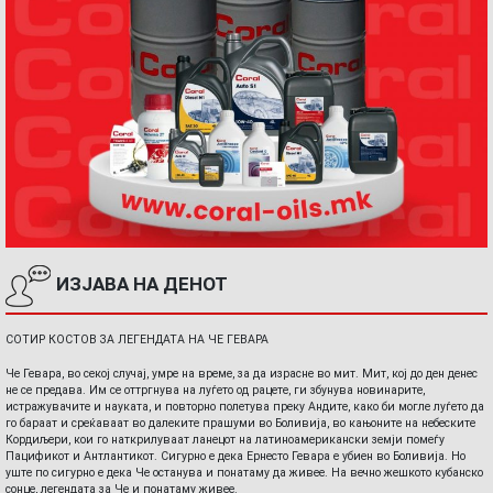
ИЗЈАВА НА ДЕНОТ
СОТИР КОСТОВ ЗА ЛЕГЕНДАТА НА ЧЕ ГЕВАРА
Че Гевара, во секој случај, умре на време, за да израсне во мит. Мит, кој до ден денес
не се предава. Им се оттргнува на луѓето од рацете, ги збунува новинарите,
истражувачите и науката, и повторно полетува преку Андите, како би могле луѓето да
го бараат и среќаваат во далеките прашуми во Боливија, во кањоните на небеските
Кордиљери, кои го наткрилуваат ланецот на латиноамерикански земји помеѓу
Пацификот и Антлантикот. Сигурно е дека Ернесто Гевара е убиен во Боливија. Но
уште по сигурно е дека Че останува и понатаму да живее. На вечно жешкото кубанско
сонце, легендата за Че и понатаму живее.