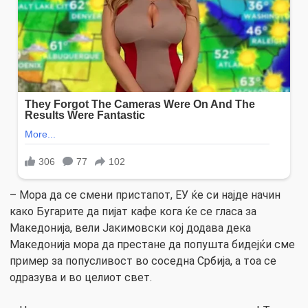
– Мора да се смени пристапот, ЕУ ќе си најде начин
како Бугарите да пијат кафе кога ќе се гласа за
Македонија, вели Јакимовски кој додава дека
Македонија мора да престане да попушта бидејќи сме
пример за попусливост во соседна Србија, а тоа се
одразува и во целиот свет.