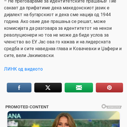
– Не преговараме за идентитетските прашања! Тие
сакаат да прифатиме дека македонскиот јазик е
дијалект на бугарскиот и дека сме нација од 1944
година. Ако овие две прашања се решат, може
комисијата да разговара за идентитетот на некои
револуционери но тоа не може да биде услов за
членство во ЕУ. Јас ова го кажав и на лидерската
средба и сите наведнаа глава и Ковачевки и Џафери и
сите, вели Јакимовски.
ЛИНК од видеото