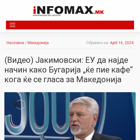
Skip
to
content
Насловна
/
Македонија
Објавено на:
April 16, 2024
(Видео) Јакимовски: ЕУ да најде
начин како Бугарија „ќе пие кафе“
кога ќе се гласа за Македонија