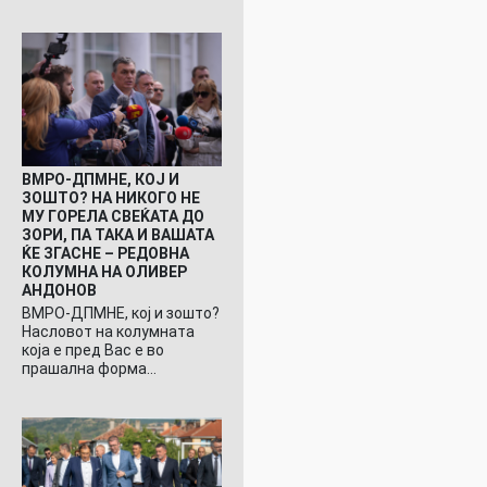
ВМРО-ДПМНЕ, КОЈ И
ели
ЗОШТО? НА НИКОГО НЕ
МУ ГОРЕЛА СВЕЌАТА ДО
ЗОРИ, ПА ТАКА И ВАШАТА
ЌЕ ЗГАСНЕ – РЕДОВНА
КОЛУМНА НА ОЛИВЕР
АНДОНОВ
ВМРО-ДПМНЕ, кој и зошто?
Насловот на колумната
која е пред Вас е во
прашална форма…