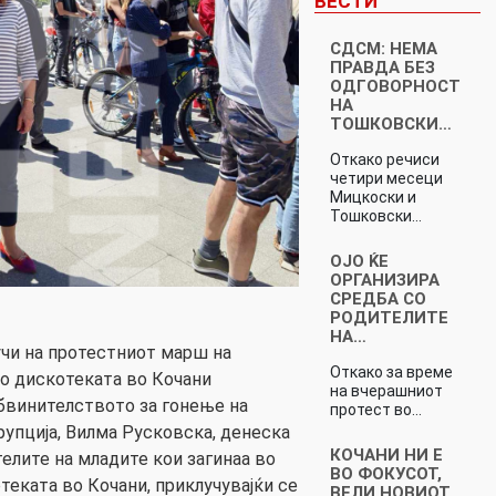
ВЕСТИ
СДСМ: НЕМА
ПРАВДА БЕЗ
ОДГОВОРНОСТ
НА
ТОШКОВСКИ…
Откако речиси
четири месеци
Мицкоски и
Тошковски…
ОЈО ЌЕ
ОРГАНИЗИРА
СРЕДБА СО
РОДИТЕЛИТЕ
НА…
чи на протестниот марш на
Откако за време
во дискотеката во Кочани
на вчерашниот
винителството за гонење на
протест во…
рупција, Вилма Русковска, денеска
КОЧАНИ НИ Е
елите на младите кои загинаа во
ВО ФОКУСОТ,
теката во Кочани, приклучувајќи се
ВЕЛИ НОВИОТ…