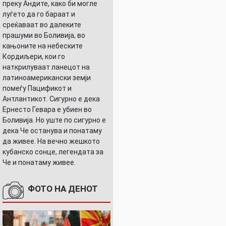
преку Андите, како би могле
луѓето да го бараат и
среќаваат во далеките
прашуми во Боливија, во
кањоните на небеските
Кордиљери, кои го
наткрилуваат ланецот на
латиноамерикански земји
помеѓу Пацификот и
Антлантикот. Сигурно е дека
Ернесто Гевара е убиен во
Боливија. Но уште по сигурно е
дека Че останува и понатаму
да живее. На вечно жешкото
кубанско сонце, легендата за
Че и понатаму живее.
ФОТО НА ДЕНОТ