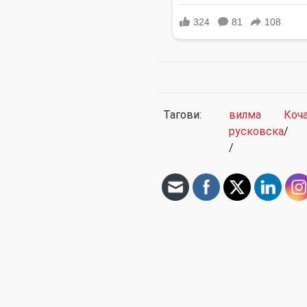
Тагови:
вилма
Коч
русковска
/
/