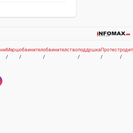
ани
Марш
обвинител
обвинителство
поддршка
Протест
родит
/
/
/
/
/
/