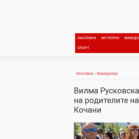
Skip
to
content
НАСЛОВНА
АКТУЕЛНО
МАКЕДО
СПОРТ
Насловна
/
Македонија
Вилма Pусковска
на родителите на
Кочани