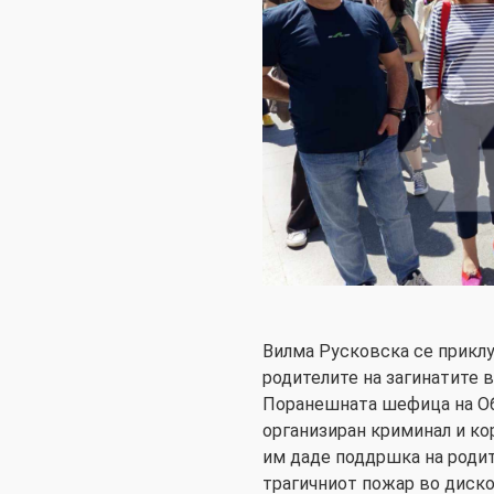
Вилма Русковска се приклу
родителите на загинатите 
Поранешната шефица на Об
организиран криминал и ко
им даде поддршка на родит
трагичниот пожар во диско