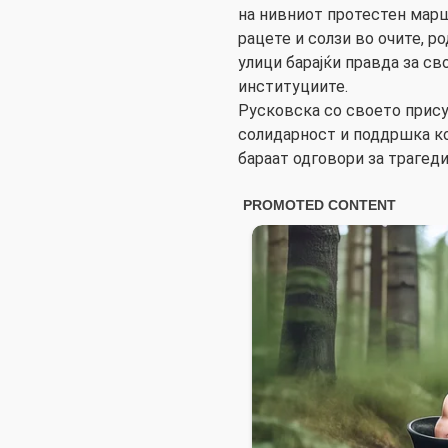
на нивниот протестен мар
рацете и солзи во очите, 
улици барајќи правда за св
институциите.
Русковска со своето прису
солидарност и поддршка к
бараат одговори за трагеди