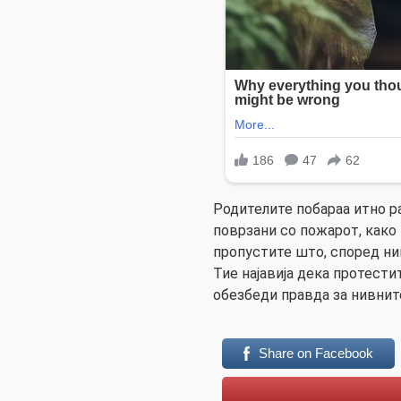
Родителите побараа итно р
поврзани со пожарот, како
пропустите што, според нив
Тие најавија дека протести
обезбеди правда за нивните
Share on Facebook