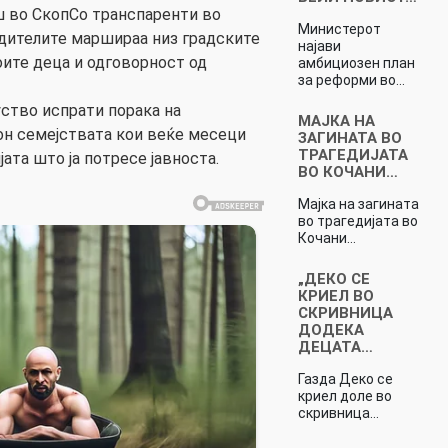
ш во СкопСо транспаренти во
Министерот
родителите маршираа низ градските
најави
оите деца и одговорност од
амбициозен план
за реформи во…
ство испрати порака на
МАЈКА НА
он семејствата кои веќе месеци
ЗАГИНАТА ВО
ТРАГЕДИЈАТА
јата што ја потресе јавноста.
ВО КОЧАНИ…
Мајка на загината
во трагедијата во
Кочани…
„ДЕКО СЕ
КРИЕЛ ВО
СКРИВНИЦА
ДОДЕКА
ДЕЦАТА…
Газда Деко се
криел доле во
скривница…