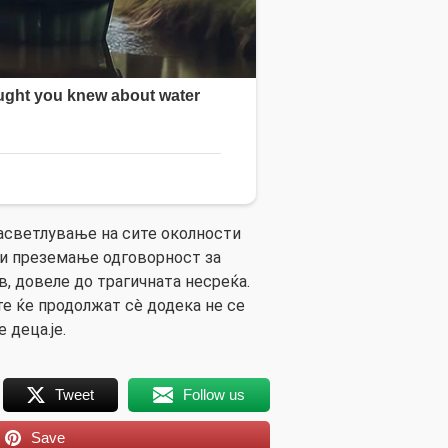
асветлување на сите околности
 и преземање одговорност за
, довеле до трагичната несреќа.
те ќе продолжат сè додека не се
 деца.је.
Tweet
Follow us
Save