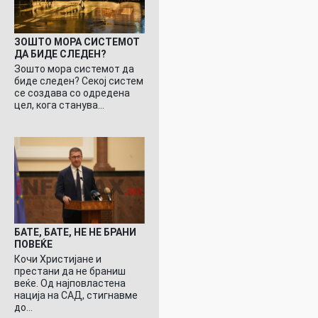
ЗОШТО МОРА СИСТЕМОТ
ДА БИДЕ СЛЕДЕН?
Зошто мора системот да
биде следен? Секој систем
се создава со одредена
цел, кога станува…
БАТЕ, БАТЕ, НЕ НЕ БРАНИ
ПОВЕЌЕ
Кочи Христијане и
престани да не браниш
веќе. Од најповластена
нација на САД, стигнавме
до…