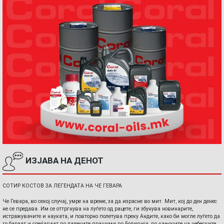
ИЗЈАВА НА ДЕНОТ
СОТИР КОСТОВ ЗА ЛЕГЕНДАТА НА ЧЕ ГЕВАРА
Че Гевара, во секој случај, умре на време, за да израсне во мит. Мит, кој до ден денес
не се предава. Им се оттргнува на луѓето од рацете, ги збунува новинарите,
истражувачите и науката, и повторно полетува преку Андите, како би могле луѓето да
го бараат и среќаваат во далеките прашуми во Боливија, во кањоните на небеските