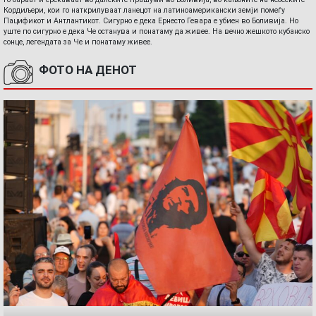
Кордиљери, кои го наткрилуваат ланецот на латиноамерикански земји помеѓу
Пацификот и Антлантикот. Сигурно е дека Ернесто Гевара е убиен во Боливија. Но
уште по сигурно е дека Че останува и понатаму да живее. На вечно жешкото кубанско
сонце, легендата за Че и понатаму живее.
ФОТО НА ДЕНОТ