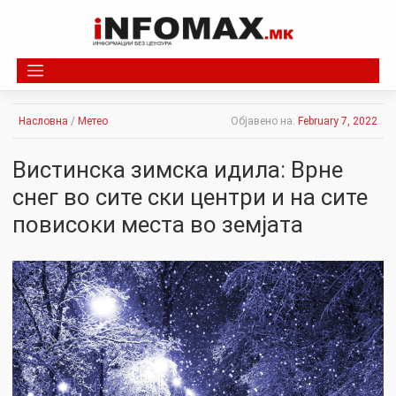
Skip
to
content
Насловна
/
Метео
Објавено на:
February 7, 2022
Вистинска зимска идила: Врне
снег во сите ски центри и на сите
повисоки места во земјата