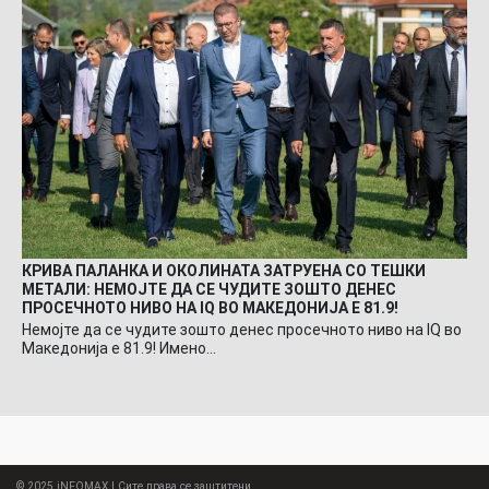
КРИВА ПАЛАНКА И ОКОЛИНАТА ЗАТРУЕНА СО ТЕШКИ
МЕТАЛИ: НЕМОЈТЕ ДА СЕ ЧУДИТЕ ЗОШТО ДЕНЕС
ПРОСЕЧНОТО НИВО НА IQ ВО МАКЕДОНИЈА Е 81.9!
Немојте да се чудите зошто денес просечното ниво на IQ во
Македонија е 81.9! Имено…
© 2025
iNFOMAX
| Сите права се заштитени