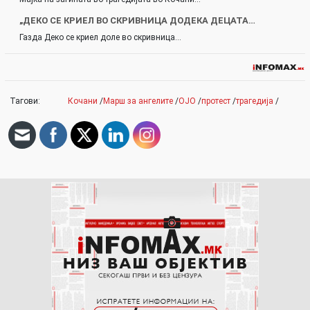
„ДЕКО СЕ КРИЕЛ ВО СКРИВНИЦА ДОДЕКА ДЕЦАТА…
Газда Деко се криел доле во скривница…
Тагови:
Кочани
/
Марш за ангелите
/
ОЈО
/
протест
/
трагедија
/