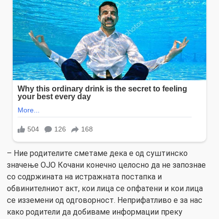
– Ние родителите сметаме дека е од суштинско
значење ОЈО Кочани конечно целосно да не запознае
со содржината на истражната постапка и
обвинителниот акт, кои лица се опфатени и кои лица
се изземени од одговорност. Неприфатливо е за нас
како родители да добиваме информации преку