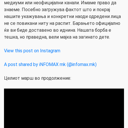
медиуми или неофицијални канали. Имаме право да
знаеме. Посебно загружува фактот што и покрај
нашите укажувања и конкретни наоди одредени лица
не се повикани ниту на распит. Барањето официјално
ќе ви биде доставено во иднина. Нашата борба е
тешка, но праведна, вели мајка на загинато дете.
View this post on Instagram
A post shared by iNFOMAX mk (@infomax.mk)
Целиот марш во продолжение: