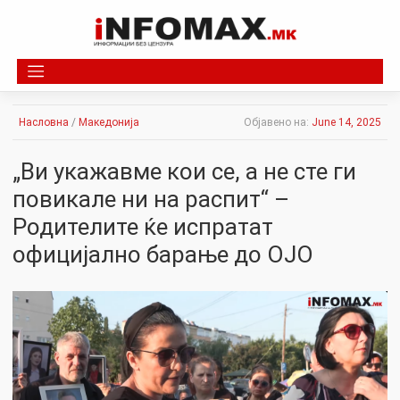
Skip
to
content
Насловна
/
Македонија
Објавено на:
June 14, 2025
„Ви укажавме кои се, а не сте ги
повикале ни на распит“ –
Родителите ќе испратат
официјално барање до ОЈО