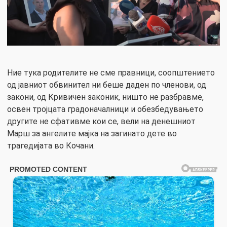
Ние тука родителите не сме правници, соопштението
од јавниот обвинител ни беше даден по членови, од
закони, од Кривичен законик, ништо не разбравме,
освен тројцата градоначалници и обезбедувањето
другите не сфативме кои се, вели на денешниот
Марш за ангелите мајка на загинато дете во
трагедијата во Кочани.