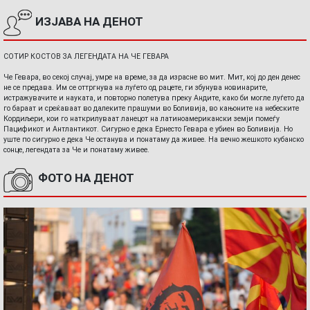
ИЗЈАВА НА ДЕНОТ
СОТИР КОСТОВ ЗА ЛЕГЕНДАТА НА ЧЕ ГЕВАРА
Че Гевара, во секој случај, умре на време, за да израсне во мит. Мит, кој до ден денес
не се предава. Им се оттргнува на луѓето од рацете, ги збунува новинарите,
истражувачите и науката, и повторно полетува преку Андите, како би могле луѓето да
го бараат и среќаваат во далеките прашуми во Боливија, во кањоните на небеските
Кордиљери, кои го наткрилуваат ланецот на латиноамерикански земји помеѓу
Пацификот и Антлантикот. Сигурно е дека Ернесто Гевара е убиен во Боливија. Но
уште по сигурно е дека Че останува и понатаму да живее. На вечно жешкото кубанско
сонце, легендата за Че и понатаму живее.
ФОТО НА ДЕНОТ