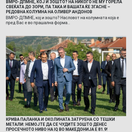
ВМРО-ДПМНЕ, КОЈ И ЗОШТО? НА НИКОГО НЕ МУ ГОРЕЛА
СВЕЌАТА ДО ЗОРИ, ПА ТАКА И ВАШАТА ЌЕ ЗГАСНЕ –
РЕДОВНА КОЛУМНА НА ОЛИВЕР АНДОНОВ
ВМРО-ДПМНЕ, кој и зошто? Насловот на колумната која е
пред Вас е во прашална форма…
КРИВА ПАЛАНКА И ОКОЛИНАТА ЗАТРУЕНА СО ТЕШКИ
МЕТАЛИ: НЕМОЈТЕ ДА СЕ ЧУДИТЕ ЗОШТО ДЕНЕС
ПРОСЕЧНОТО НИВО НА IQ ВО МАКЕДОНИЈА Е 81.9!