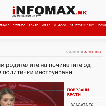
НИЈА
ХРОНИКА
ВИДЕО
СВЕТ
АРСЕНАЛ
АВТОМОБИЛИЗАМ
МАГА
Објавено на:
June 8, 2025
ни родителите на починатите од
е политички инструирани
ПОВРЗАНИ
ВЕСТИ
ВЛАДАТА ГО