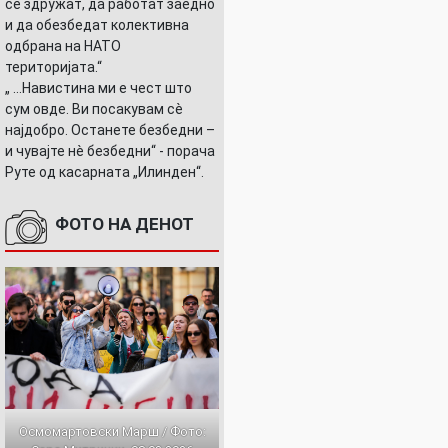
се здружат, да работат заедно
и да обезбедат колективна
одбрана на НАТО
територијата.“
„ ...Навистина ми е чест што
сум овде. Ви посакувам сè
најдобро. Останете безбедни –
и чувајте нè безбедни“ - порача
Руте од касарната „Илинден“.
ФОТО НА ДЕНОТ
Осмомартовски Марш / Фото: