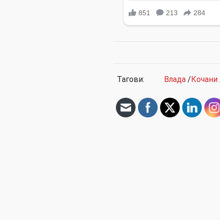
Тагови:
Влада
/
Кочани