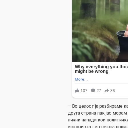
– Во целост ја разбираме к
друга страна пак јас морам
лични напади кои политички
искористат во некоја поли