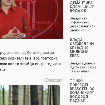
ДЕМАНТИРА
СДСМ: ШИШЕ
ВОДА ОД…
Владата ги
отфрли како
„невистинити“ и
„целосно…
ВЛАДА:
ОБЕЗБЕДЕНИ
СЕ НАД 10
МИЛИОНИ
 родителите од Кочани дека се
ЕВРА…
како родителите вчера повторно
Владата донесе
или кои ги загубија во трагедијата
Одлуката со која
ава.
се менуваат…
ТЕШКО
ПОВРЕДЕН
ВРАБОТЕН ВО
КОЧАНСКИОТ
ВОДОВОД,
ПАДНАЛ…