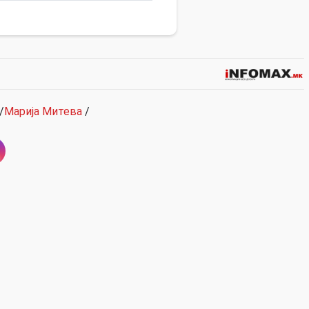
/
Марија Митева
/