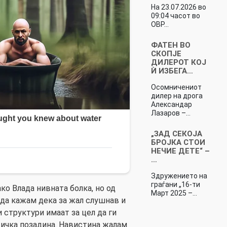
На 23.07.2026 во
09:04 часот во
ОВР…
ФАТЕН ВО
СКОПЈЕ
ДИЛЕРОТ КОЈ
Ѝ ИЗБЕГА…
Осомничениот
дилер на дрога
Александар
Лазаров –…
„ЗАД СЕКОЈА
БРОЈКА СТОИ
НЕЧИЕ ДЕТЕ“ –
…
Здружението на
граѓани „16-ти
ако Влада нивната болка, но од
Март 2025 –…
 да кажам дека за жал слушнав и
 структури имаат за цел да ги
тичка позадина. Навистина жалам