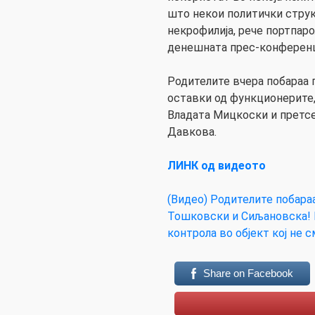
што некои политички струк
некрофилија, рече портпаро
денешната прес-конференци
Родителите вчера побараа 
оставки од функционерите,
Владата Мицкоски и претс
Давкова.
ЛИНК од видеото
(Видео) Родителите побара
Тошковски и Сиљановска! К
контрола во објект кој не 
Share on Facebook