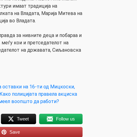
тури имаат традиција на
лката на Владата, Марија Митева на
ја во Владата.
правда за нивните деца и побараа и
 меѓу кои и претседателот на
едателот на државата, Сиљановска
а оставки на 16-ти од Мицкоски,
ако полицијата правела акциска
смеел воопшто да работи?
Tweet
Follow us
Save