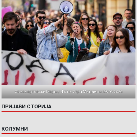
Осмомартовски Марш / Фото: Сара Митрички, 08.03.2026
ПРИЈАВИ СТОРИЈА
КОЛУМНИ