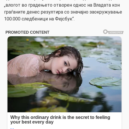
„влогот во градењето отворен однос на Владата кон
граѓаните денес резултира со значајно заокружување
100.000 следбеници на Фејсбук“.