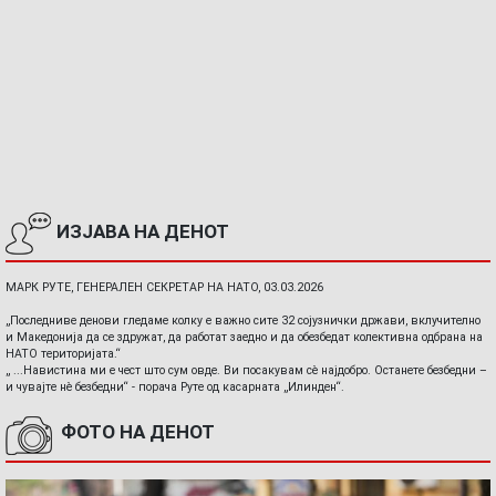
ИЗЈАВА НА ДЕНОТ
МАРК РУТЕ, ГЕНЕРАЛЕН СЕКРЕТАР НА НАТО, 03.03.2026
„Последниве денови гледаме колку е важно сите 32 сојузнички држави, вклучително
и Македонија да се здружат, да работат заедно и да обезбедат колективна одбрана на
НАТО територијата.“
„ ...Навистина ми е чест што сум овде. Ви посакувам сè најдобро. Останете безбедни –
и чувајте нè безбедни“ - порача Руте од касарната „Илинден“.
ФОТО НА ДЕНОТ