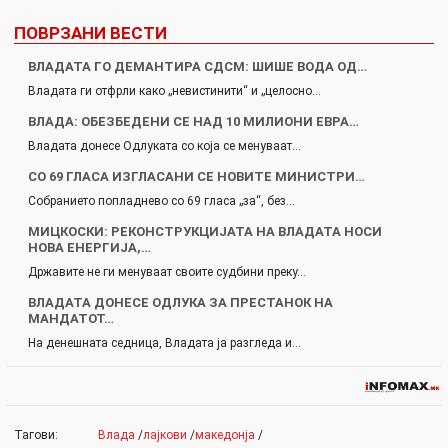
ПОВРЗАНИ ВЕСТИ
ВЛАДАТА ГО ДЕМАНТИРА СДСМ: ШИШЕ ВОДА ОД…
Владата ги отфрли како „невистинити“ и „целосно…
ВЛАДА: ОБЕЗБЕДЕНИ СЕ НАД 10 МИЛИОНИ ЕВРА…
Владата донесе Одлуката со која се менуваат…
СО 69 ГЛАСА ИЗГЛАСАНИ СЕ НОВИТЕ МИНИСТРИ…
Собранието попладнево со 69 гласа „за“, без…
МИЦКОСКИ: РЕКОНСТРУКЦИЈАТА НА ВЛАДАТА НОСИ
НОВА ЕНЕРГИЈА,…
Државите не ги менуваат своите судбини преку…
ВЛАДАТА ДОНЕСЕ ОДЛУКА ЗА ПРЕСТАНОК НА
МАНДАТОТ…
На денешната седница, Владата ја разгледа и…
Тагови:
Влада
/
лајкови
/
македонја
/