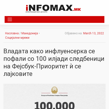
Skip
to
content
Насловна
/
Македонија
•
Објавено на:
March 13, 2022
Социјални мрежи
Владата како инфлуенсерка се
пофали со 100 илјади следбеници
на Фејсбук-Приоритет ѝ се
лајковите