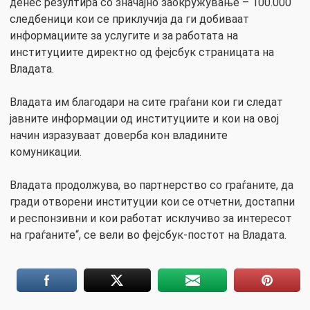
денес резултира со значајно заокружување – 100.000
следбеници кои се приклучија да ги добиваат
информациите за услугите и за работата на
институциите директно од фејсбук страницата на
Владата.
Владата им благодари на сите граѓани кои ги следат
јавните информации од институциите и кои на овој
начин изразуваат доверба кон владините
комуникации.
Владата продолжува, во партнерство со граѓаните, да
гради отворени институции кои се отчетни, достапни
и респонзивни и кои работат исклучиво за интересот
на граѓаните“, се вели во фејсбук-постот на Владата.