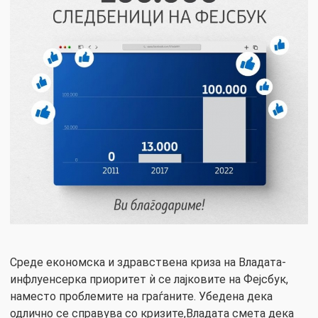
Среде економска и здравствена криза на Владата-
инфлуенсерка приоритет ѝ се лајковите на Фејсбук,
наместо проблемите на граѓаните. Убедена дека
одлично се справува со кризите,Владата смета дека