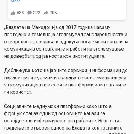
„Владата на Македонија од 2017 година наваму
постојано и темелно ја зголемува транспарентноста и
отвореноста, создава и одржува современи канали за
комуникација со граѓаните и работи на зголемување
на довербата од јавноста кон институциите.
Доближувањето на јавните сервиси и информации до
најзасегнатите, значи и создавање современи канали
за комуникација преку сите платформи кои граѓаните
ги користат.
Социјалните медиумски платформи како што е
фејсбук станаа едни од основните канали за
секојдневно информирање на граѓаните. Влогот во
градењето отворен однос на Владата кон граѓаните