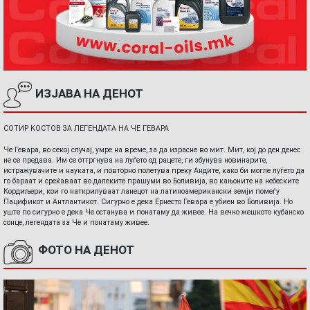
ИЗЈАВА НА ДЕНОТ
СОТИР КОСТОВ ЗА ЛЕГЕНДАТА НА ЧЕ ГЕВАРА
Че Гевара, во секој случај, умре на време, за да израсне во мит. Мит, кој до ден денес
не се предава. Им се оттргнува на луѓето од рацете, ги збунува новинарите,
истражувачите и науката, и повторно полетува преку Андите, како би могле луѓето да
го бараат и среќаваат во далеките прашуми во Боливија, во кањоните на небеските
Кордиљери, кои го наткрилуваат ланецот на латиноамерикански земји помеѓу
Пацификот и Антлантикот. Сигурно е дека Ернесто Гевара е убиен во Боливија. Но
уште по сигурно е дека Че останува и понатаму да живее. На вечно жешкото кубанско
сонце, легендата за Че и понатаму живее.
ФОТО НА ДЕНОТ