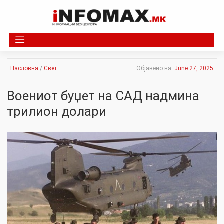
Skip
to
content
Насловна
/
Свет
Објавено на:
June 27, 2025
Воениот буџет на САД надмина
трилион долари