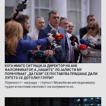
КОГА ИМАТЕ СИТУАЦИЈА ДИРЕКТОР НА АНБ
ФАЛСИФИКАТОР, А „НАШИТЕ“ ЛОЈАЛИСТИ МУ
ПОРАЧУВААТ „ДА ГАЗИ“ СЕ ПОСТАВУВА ПРАШАЊЕ ДАЛИ
ЛУЃЕТО СЕ ДОТОЛКУ ГЛУПИ?
Лојалност– награда – глупост Можеби ви изгледа малку
чуден и неспоив насловот на колумната но…