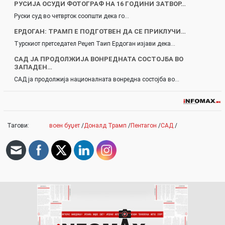
РУСИЈА ОСУДИ ФОТОГРАФ НА 16 ГОДИНИ ЗАТВОР…
Руски суд во четврток соопшти дека го…
ЕРДОГАН: ТРАМП Е ПОДГОТВЕН ДА СЕ ПРИКЛУЧИ…
Турскиот претседател Реџеп Таип Ердоган изјави дека…
САД ЈА ПРОДОЛЖИЈА ВОНРЕДНАТА СОСТОЈБА ВО
ЗАПАДЕН…
САД ја продолжија националната вонредна состојба во…
Тагови:
воен буџет
/
Доналд Трамп
/
Пентагон
/
САД
/