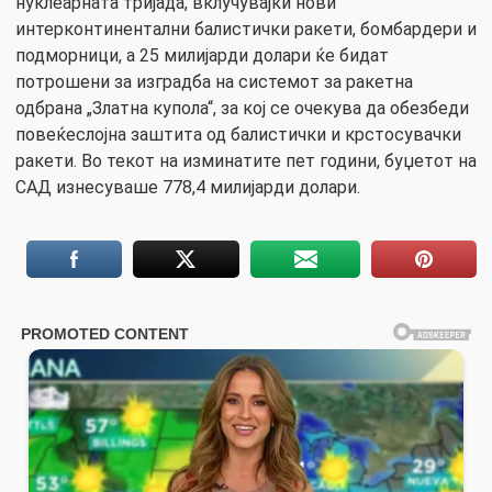
нуклеарната тријада, вклучувајќи нови
интерконтинентални балистички ракети, бомбардери и
подморници, а 25 милијарди долари ќе бидат
потрошени за изградба на системот за ракетна
одбрана „Златна купола“, за кој се очекува да обезбеди
повеќеслојна заштита од балистички и крстосувачки
ракети. Во текот на изминатите пет години, буџетот на
САД изнесуваше 778,4 милијарди долари.