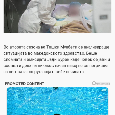
Во втората сезона на Тешки Муабети се анализираше
ситуацијата во македонското здравство. Беше
спомната и емисијата Јади Бурек каде човек се јави и
соопшти дека на никаков начин никој не се погришил
за неговата сопруга која е веќе почината.