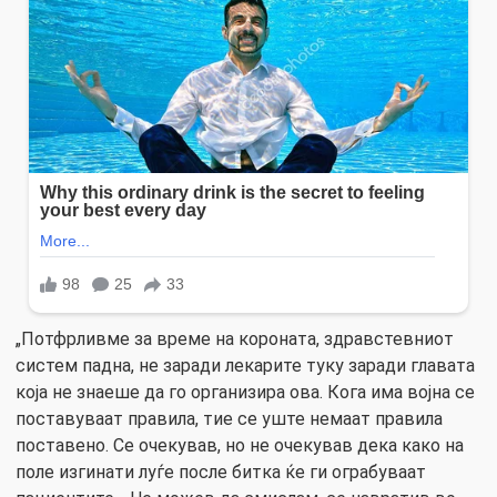
„Потфрливме за време на короната, здравстевниот
систем падна, не заради лекарите туку заради главата
која не знаеше да го организира ова. Кога има војна се
поставуваат правила, тие се уште немаат правила
поставено. Се очекував, но не очекував дека како на
поле изгинати луѓе после битка ќе ги ограбуваат