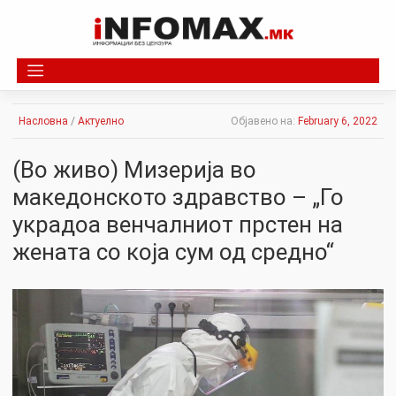
Skip
to
content
Насловна
/
Актуелно
Објавено на:
February 6, 2022
(Во живо) Мизерија во
македонското здравство – „Го
укpaдоа венчалниот прстен на
жената со која сум од средно“