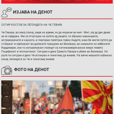
ИЗЈАВА НА ДЕНОТ
СОТИР КОСТОВ ЗА ЛЕГЕНДАТА НА ЧЕ ГЕВАРА
Че Гевара, во секој случај, умре на време, за да израсне во мит. Мит, кој до ден денес
не се предава. Им се оттргнува на луѓето од рацете, ги збунува новинарите,
истражувачите и науката, и повторно полетува преку Андите, како би могле луѓето да
го бараат и среќаваат во далеките прашуми во Боливија, во кањоните на небеските
Кордиљери, кои го наткрилуваат ланецот на латиноамерикански земји помеѓу
Пацификот и Антлантикот. Сигурно е дека Ернесто Гевара е убиен во Боливија. Но
уште по сигурно е дека Че останува и понатаму да живее. На вечно жешкото кубанско
сонце, легендата за Че и понатаму живее.
ФОТО НА ДЕНОТ