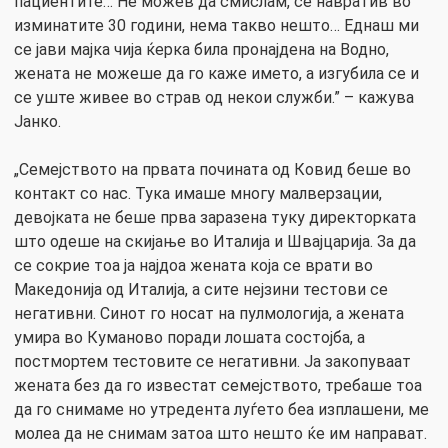
пациентите… Не можев да смислам, се навратив во
изминатите 30 години, нема такво нешто… Еднаш ми
се јави мајка чија ќерка била пронајдена на Водно,
жената не можеше да го каже името, а изгубила се и
се уште живее во страв од некои служби.” – кажува
Јанко.
„Семејството на првата почината од Ковид беше во
контакт со нас. Тука имаше многу малверзации,
девојката не беше прва заразена туку директорката
што одеше на скијање во Италија и Швајцарија. За да
се сокрие тоа ја најдоа жената која се врати во
Македонија од Италија, а сите нејзини тестови се
негативни. Синот го носат на пулмологија, а жената
умира во Куманово поради лошата состојба, а
постмортем тестовите се негативни. Ја закопуваат
жената без да го известат семејството, требаше тоа
да го снимаме но утредента луѓетo беа изплашени, ме
молеа да не снимам затоа што нешто ќе им направат.