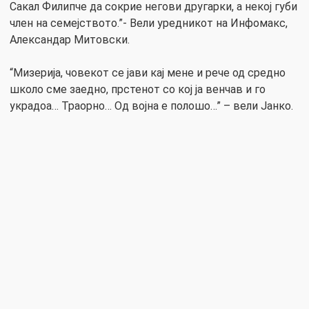
Сакал Филипче да сокрие негови другарки, а некој губи
член на семејството.”- Вели уредникот на Инфомакс,
Александар Митовски.
“Мизерија, човекот се јави кај мене и рече од средно
школо сме заедно, прстенот со кој ја венчав и го
украдоа… Траорно… Од војна е полошо…” – вели Јанко.