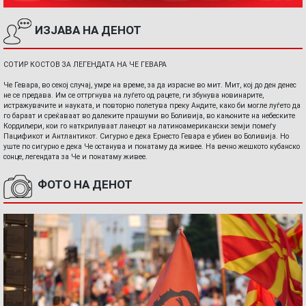
ИЗЈАВА НА ДЕНОТ
СОТИР КОСТОВ ЗА ЛЕГЕНДАТА НА ЧЕ ГЕВАРА
Че Гевара, во секој случај, умре на време, за да израсне во мит. Мит, кој до ден денес
не се предава. Им се оттргнува на луѓето од рацете, ги збунува новинарите,
истражувачите и науката, и повторно полетува преку Андите, како би могле луѓето да
го бараат и среќаваат во далеките прашуми во Боливија, во кањоните на небеските
Кордиљери, кои го наткрилуваат ланецот на латиноамерикански земји помеѓу
Пацификот и Антлантикот. Сигурно е дека Ернесто Гевара е убиен во Боливија. Но
уште по сигурно е дека Че останува и понатаму да живее. На вечно жешкото кубанско
сонце, легендата за Че и понатаму живее.
ФОТО НА ДЕНОТ