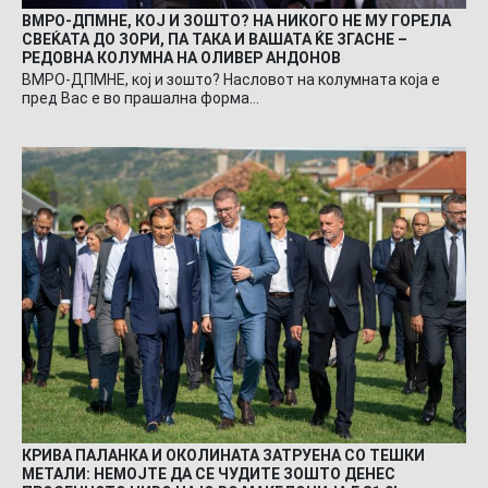
ВМРО-ДПМНЕ, КОЈ И ЗОШТО? НА НИКОГО НЕ МУ ГОРЕЛА
СВЕЌАТА ДО ЗОРИ, ПА ТАКА И ВАШАТА ЌЕ ЗГАСНЕ –
РЕДОВНА КОЛУМНА НА ОЛИВЕР АНДОНОВ
ВМРО-ДПМНЕ, кој и зошто? Насловот на колумната која е
пред Вас е во прашална форма…
КРИВА ПАЛАНКА И ОКОЛИНАТА ЗАТРУЕНА СО ТЕШКИ
МЕТАЛИ: НЕМОЈТЕ ДА СЕ ЧУДИТЕ ЗОШТО ДЕНЕС