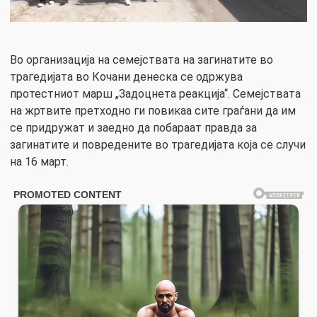
Во организација на семејствата на загинатите во
трагедијата во Кочани денеска се одржува
протестниот марш „Задоцнета реакција“. Семејствата
на жртвите претходно ги повикаа сите граѓани да им
се придружат и заедно да побараат правда за
загинатите и повредените во трагедијата која се случи
на 16 март.