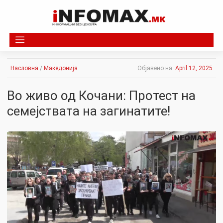
Skip
to
content
Насловна
/
Македонија
Објавено на:
April 12, 2025
Во живо од Кочани: Протест на
семејствата на загинатите!