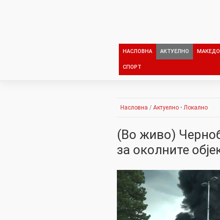
Skip
to
content
НАСЛОВНА
АКТУЕЛНО
МАКЕДО
СПОРТ
Насловна
/
Актуелно
•
Локално
(Во живо) Черно
за околните обје