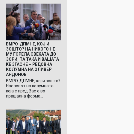
ВМРО-ДПМНЕ, КОЈ И
ЗОШТО? НА НИКОГО НЕ
МУ ГОРЕЛА СВЕЌАТА ДО
ЗОРИ, ПА ТАКА И ВАШАТА
ЌЕ ЗГАСНЕ – РЕДОВНА
КОЛУМНА НА ОЛИВЕР
АНДОНОВ
ВМРО-ДПМНЕ, кој и зошто?
Насловот на колумната
која е пред Вас е во
прашална форма…