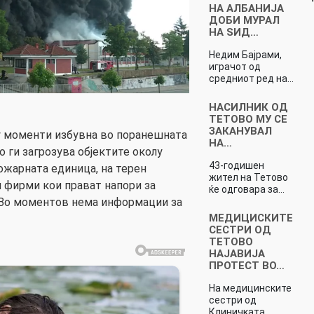
НА АЛБАНИЈА
ДОБИ МУРАЛ
НА ЅИД…
Недим Бајрами,
играчот од
средниот ред на…
НАСИЛНИК ОД
ТЕТОВО МУ СЕ
ЗАКАНУВАЛ
 моменти избувна во поранешната
НА…
 ги загрозува објектите околу
43-годишен
ожарната единица, на терен
жител на Тетово
и фирми кои прават напори за
ќе одговара за…
 Во моментов нема информации за
MЕДИЦИСКИТЕ
СЕСТРИ ОД
ТЕТОВО
НАЈАВИЈА
ПРОТЕСТ ВО…
На медицинските
сестри од
Клиничката