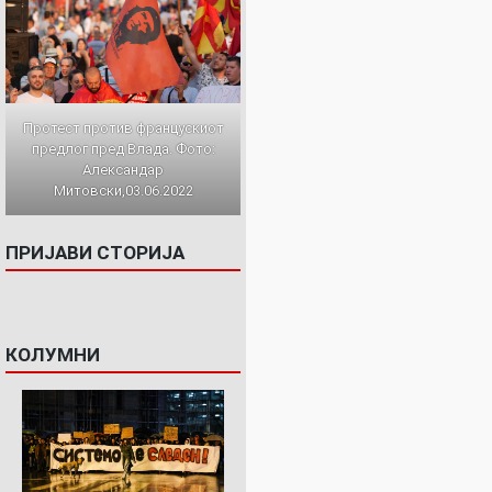
Протест против францускиот
предлог пред Влада. Фото:
Александар
Митовски,03.06.2022
ПРИЈАВИ СТОРИЈА
КОЛУМНИ