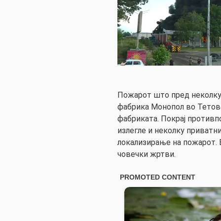
Пожарот што пред неколку
фабрика Монопол во Тетово
фабриката. Покрај противп
излегле и неколку приватн
локализирање на пожарот.
човечки жртви.