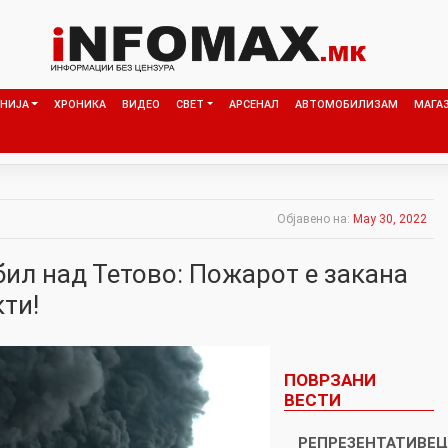
НИЈА
ХРОНИКА
ВИДЕО
СВЕТ
АРСЕНАЛ
АВТОМОБИЛИЗАМ
МАГА
Објавено на:
May 30, 2022
бил над Тетово: Пожарот е закана
кти!
ПОВРЗАНИ
ВЕСТИ
РЕПРЕЗЕНТАТИВЕЦ