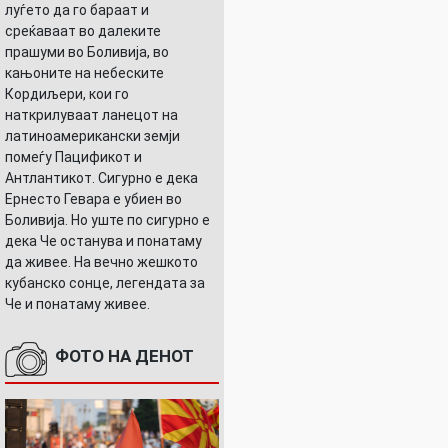
луѓето да го бараат и
среќаваат во далеките
прашуми во Боливија, во
кањоните на небеските
Кордиљери, кои го
наткрилуваат ланецот на
латиноамерикански земји
помеѓу Пацификот и
Антлантикот. Сигурно е дека
Ернесто Гевара е убиен во
Боливија. Но уште по сигурно е
дека Че останува и понатаму
да живее. На вечно жешкото
кубанско сонце, легендата за
Че и понатаму живее.
ФОТО НА ДЕНОТ