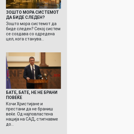
ЗОШТО МОРА СИСТЕМОТ
ДА БИДЕ СЛЕДЕН?
Зошто мора системот да
биде следен? Секој систем
се создава со одредена
цел, кога станува…
БАТЕ, БАТЕ, НЕ НЕ БРАНИ
ПОВЕЌЕ
Кочи Христијане и
престани да не браниш
веќе. Од најповластена
нација на САД, стигнавме
до…