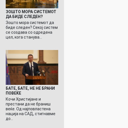
ЗОШТО МОРА СИСТЕМОТ
ДА БИДЕ СЛЕДЕН?
Зошто мора системот да
биде следен? Секој систем
се создава со одредена
цел, кога станува…
БАТЕ, БАТЕ, НЕ НЕ БРАНИ
ПОВЕЌЕ
Кочи Христијане и
престани да не браниш
веќе. Од најповластена
нација на САД, стигнавме
до…