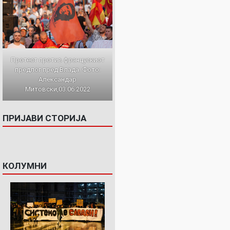
Протест против францускиот
предлог пред Влада. Фото:
Александар
Митовски,03.06.2022
ПРИЈАВИ СТОРИЈА
КОЛУМНИ