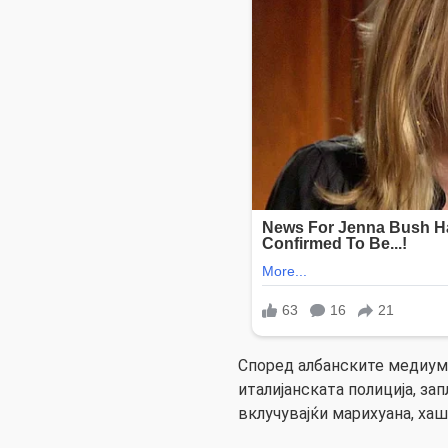
Според албанските медиуми
италијанската полиција, за
вклучувајќи марихуана, хаш