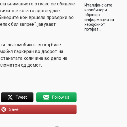
екла вниманието откако се обиделе
Италијанските
карабинери
движење кога го здогледале
објавија
бинерите кои вршеле проверки во
информации за
пак бил запрен“, јавуваат
херојскиот
потфат…
 во автомобилот во кој биле
мобил паркиран во дворот на
 останатата количина во депо на
илометри од домот.
Tweet
Follow us
Save