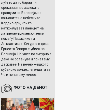
луѓето да го бараат и
среќаваат во далеките
прашуми во Боливија, во
кањоните на небеските
Кордиљери, кои го
наткрилуваат ланецот на
латиноамерикански земји
помеѓу Пацификот и
Антлантикот. Сигурно е дека
Ернесто Гевара е убиен во
Боливија. Но уште по сигурно е
дека Че останува и понатаму
да живее. На вечно жешкото
кубанско сонце, легендата за
Че и понатаму живее.
ФОТО НА ДЕНОТ