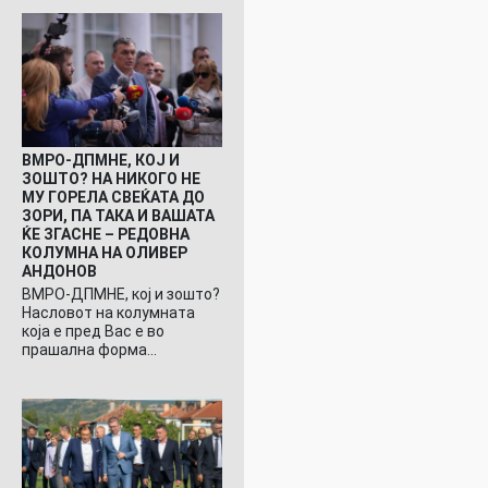
ВМРО-ДПМНЕ, КОЈ И
ЗОШТО? НА НИКОГО НЕ
МУ ГОРЕЛА СВЕЌАТА ДО
ЗОРИ, ПА ТАКА И ВАШАТА
ЌЕ ЗГАСНЕ – РЕДОВНА
КОЛУМНА НА ОЛИВЕР
АНДОНОВ
ВМРО-ДПМНЕ, кој и зошто?
Насловот на колумната
која е пред Вас е во
прашална форма…