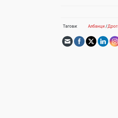
Тагови:
Албанци
/
Дрог