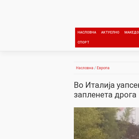
Skip
to
content
НАСЛОВНА
АКТУЕЛНО
МАКЕДО
СПОРТ
Насловна
/
Европа
Во Италија уапс
запленета дрога