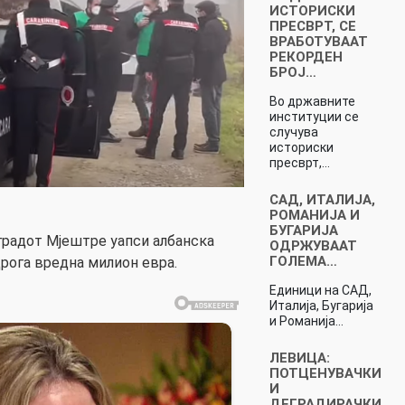
ИСТОРИСКИ
ПРЕСВРТ, СЕ
ВРАБОТУВААТ
РЕКОРДЕН
БРОЈ…
Во државните
институции се
случува
историски
пресврт,…
САД, ИТАЛИЈА,
РОМАНИЈА И
БУГАРИЈА
 градот Мјештре уапси албанска
ОДРЖУВААТ
ГОЛЕМА…
дрога вредна милион евра.
Единици на САД,
Италија, Бугарија
и Романија…
ЛЕВИЦА:
ПОТЦЕНУВАЧКИ
И
ДЕГРАДИРАЧКИ