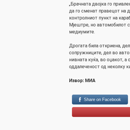
„Брачната двојка го привл
да го сменат правецот на 
контролниот пункт на кара
Мјештре, но автомобилот се
медиумите.
Дрогата била откриена, дел
сопружниците, дел во авто
нивната куќа, во оџакот, а
оддалеченост од неколку к
Извор: МИА
Share on Facebook