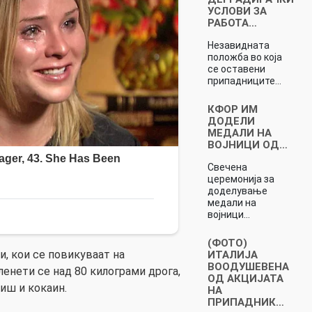
УСЛОВИ ЗА
РАБОТА…
Незавидната
положба во која
се оставени
припадниците…
КФОР ИМ
ДОДЕЛИ
МЕДАЛИ НА
ВОЈНИЦИ ОД…
Свечена
церемонија за
доделување
медали на
војници…
(ФОТО)
, кои се повикуваат на
ИТАЛИЈА
ВООДУШЕВЕНА
пленети се над 80 килограми дрога,
ОД АКЦИЈАТА
иш и кокаин.
НА
ПРИПАДНИК…