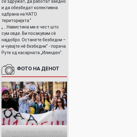
се здружат, да работат заедно
и да обезбедат колективна
одбрана на НАТО
територијата.“
„ ...Навистина ми е чест што
сум овде. Ви посакувам сè
најдобро. Останете безбедни –
и чувајте нè безбедни“ - порача
Руте од касарната „Илинден“.
ФОТО НА ДЕНОТ
Осмомартовски Марш / Фото: