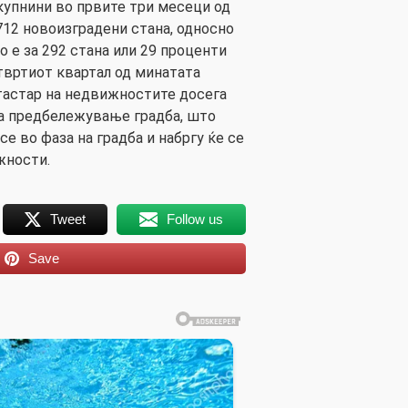
акупнини во првите три месеци од
712 новоизградени стана, односно
 е за 292 стана или 29 проценти
твртиот квартал од минатата
атастар на недвижностите досега
за предбележување градба, што
се во фаза на градба и набргу ќе се
жности.
Tweet
Follow us
Save