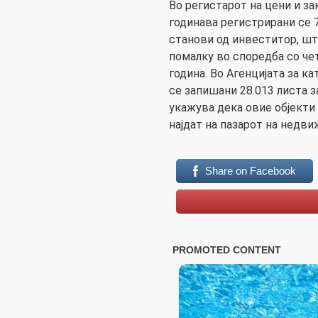
Во регистарот на цени и з
годинава регистрирани се 
станови од инвеститор, што
помалку во споредба со че
година. Во Агенцијата за к
се запишани 28.013 листа 
укажува дека овие објекти 
најдат на пазарот на недви
Share on Facebook