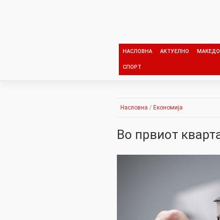
Skip
to
content
НАСЛОВНА
АКТУЕЛНО
МАКЕДО
СПОРТ
Насловна
/
Економија
Во првиот кварт