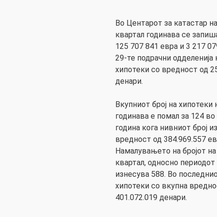
Во Центарот за катастар н
квартал годинава се запиш
125 707 841 евра и 3 217 07
29-те подрачни одделенија
хипотеки со вредност од 25
денари.
Вкупниот број на хипотеки
годинава е помал за 124 во
година кога нивниот број из
вредност од 384.969.557 евр
Намалувањето на бројот на
квартал, односно периодот
изнесува 588. Во последни
хипотеки со вкупна вреднос
401.072.019 денари.