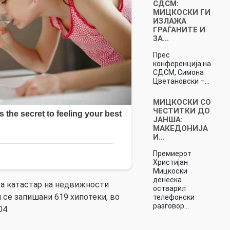
СДСМ:
МИЦКОСКИ ГИ
ИЗЛАЖА
ГРАЃАНИТЕ И
ЗА…
Прес
конференција на
СДСМ, Симона
Цветановски –…
МИЦКОСКИ СО
ЧЕСТИТКИ ДО
ЈАНША:
МАКЕДОНИЈА
И…
Премиерот
Христијан
Мицкоски
денеска
за катастар на недвижности
остварил
 се запишани 619 хипотеки, во
телефонски
разговор…
04.