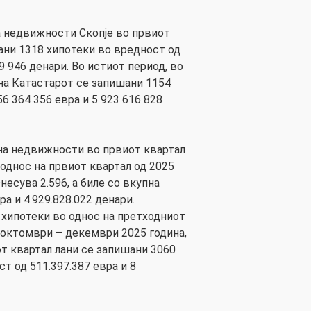
а недвижности Скопје во првиот
ани 1318 хипотеки во вредност од
9 946 денари. Во истиот период, во
 на Катастарот се запишани 1154
6 364 356 евра и 5 923 616 828
 на недвижности во првиот квартал
 однос на првиот квартал од 2025
несува 2.596, а биле со вкупна
а и 4.929.828.022 денари.
 хипотеки во однос на претходниот
 октомври – декември 2025 година,
от квартал лани се запишани 3060
т од 511.397.387 евра и 8