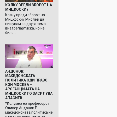
КОЛКУ ВРЕДИ ЗБОРОТ НА
МИЦКОСКИ?
Колку вреди зборот на
Мицкоски? Мислев да
пишувам за друга тема,
внатрепартиска, но не
било…
АНДОНОВ:
МАКЕДОНСКАТА
ПОЛИТИКА ОДИ ПРАВО
КОН МОСКВА –
АРОГАНЦИЈАТА НА
МИЦКОСКИ ГО ЗАСИЛУВА
АПАСИЕВ
*Колумна на професорот
Оливер Андонов Е
македонската политика не
е ниту на лево, ниту на…