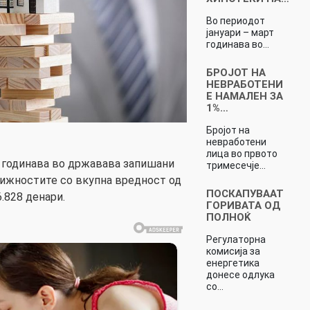
Во периодот
јануари – март
годинава во…
БРОЈОТ НА
НЕВРАБОТЕНИ
Е НАМАЛЕН ЗА
1%…
Бројот на
невработени
лица во првото
т годинава во државава запишани
тримесечје…
вижностите со вкупна вредност од
ПОСКАПУВААТ
6.828 денари.
ГОРИВАТА ОД
ПОЛНОЌ
Регулаторна
комисија за
енергетика
донесе одлука
со…