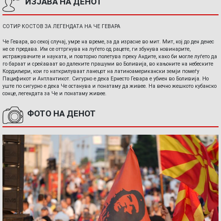
ИЗЈАВА НА ДЕНОТ
СОТИР КОСТОВ ЗА ЛЕГЕНДАТА НА ЧЕ ГЕВАРА
Че Гевара, во секој случај, умре на време, за да израсне во мит. Мит, кој до ден денес
не се предава. Им се оттргнува на луѓето од рацете, ги збунува новинарите,
истражувачите и науката, и повторно полетува преку Андите, како би могле луѓето да
го бараат и среќаваат во далеките прашуми во Боливија, во кањоните на небеските
Кордиљери, кои го наткрилуваат ланецот на латиноамерикански земји помеѓу
Пацификот и Антлантикот. Сигурно е дека Ернесто Гевара е убиен во Боливија. Но
уште по сигурно е дека Че останува и понатаму да живее. На вечно жешкото кубанско
сонце, легендата за Че и понатаму живее.
ФОТО НА ДЕНОТ