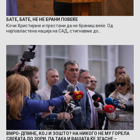
БАТЕ, БАТЕ, НЕ НЕ БРАНИ ПОВЕЌЕ
Кочи Христијане и престани да не браниш веќе. Од
најповластена нација на САД, стигнавме до…
ВМРО-ДПМНЕ, КОЈ И ЗОШТО? НА НИКОГО НЕ МУ ГОРЕЛА
СВЕЌАТА ДО ЗОРИ, ПА ТАКА И ВАШАТА ЌЕ ЗГАСНЕ –