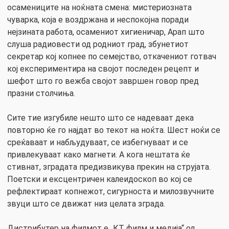
осамениците на ноќната смена: мистериозната
чуварка, која е воздржана и неспокојна поради
нејзината работа, осамениот хигиеничар, Арап што
слуша радиовести од родниот град, збунетиот
секретар кој копнее по семејство, откачениот готвач
кој експериментира на својот последен рецепт и
шефот што го вежба својот завршен говор пред
празни столчиња.
Сите тие изгубиле нешто што се надеваат дека
повторно ќе го најдат во текот на ноќта. Шест ноќи се
среќаваат и набљудуваат, се избегнуваат и се
привлекуваат како магнети. А кога нештата ќе
стивнат, зградата предизвикува прекин на струјата.
Поетски и ексцентричен калеидоскоп во кој се
рефлектираат копнежот, сигурноста и милозвучните
звуци што се движат низ целата зграда.
Дистрибутер на филмот е „КТ филм и медија“ од