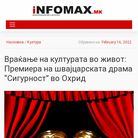
Skip
to
content
Насловна
/
Култура
Објавено на:
February 16, 2022
Враќање на културата во живот:
Премиера на швајцарската драма
“Сигурност” во Охрид