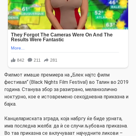
Филмот имаше премиера на „Блек најтс филм
фестивал“ (Black Nights Film Festival) во Талин во 2019
година. Станува збор за разиграно, меланхолично
ноктурно, кое е истовремено секојдневна приказна и
бајка.
Канцелариската зграда, која набргу ќе биде урната,
има последна желба: да ѝ се случи љубовна приказна.
Во таа приказна се вклучуваат најчудните ликови –