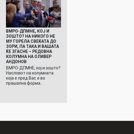
ВМРО-ДПМНЕ, КОЈ И
ЗОШТО? НА НИКОГО НЕ
МУ ГОРЕЛА СВЕЌАТА ДО
ЗОРИ, ПА ТАКА И ВАШАТА
ЌЕ ЗГАСНЕ – РЕДОВНА
КОЛУМНА НА ОЛИВЕР
АНДОНОВ
ВМРО-ДПМНЕ, кој и зошто?
Насловот на колумната
која е пред Вас е во
прашална форма…