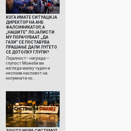
КОГА ИМАТЕ СИТУАЦИЈА
ДИРЕКТОР НА АНБ
ФАЛСИФИКАТОР, А
„НАШИТЕ“ ЛОЈАЛИСТИ
МУ ПОРАЧУВААТ „ДА
ГАЗИ“ СЕ ПОСТАВУВА
ПРАШАЊЕ ДАЛИ ЛУЃЕТО
СЕ ДОТОЛКУ ГЛУПИ?
Лојалност– награда –
глупост Можеби ви
изгледа малку чуден и
неспоив насловот на
колумната но…
ЗОШТО МОРА СИСТЕМОТ