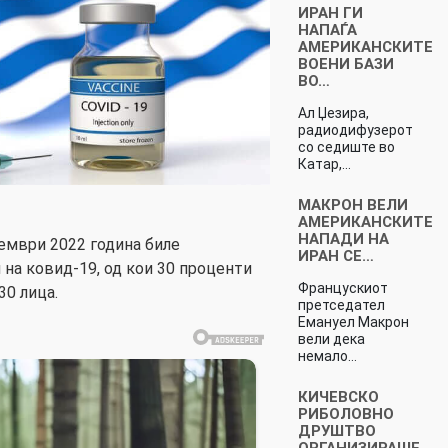
ИРАН ГИ
НАПАЃА
АМЕРИКАНСКИТЕ
ВОЕНИ БАЗИ
ВО…
Ал Џезира,
радиодифузерот
со седиште во
Катар,…
МАКРОН ВЕЛИ
АМЕРИКАНСКИТЕ
НАПАДИ НА
кември 2022 година биле
ИРАН СЕ…
 на ковид-19, од кои 30 проценти
Францускиот
30 лица.
претседател
Емануел Макрон
вели дека
немало…
КИЧЕВСКО
РИБОЛОВНО
ДРУШТВО
ОРГАНИЗИРАШЕ