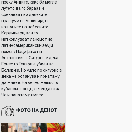
преку Андите, како би могле
луѓето да го бараат и
среќаваат во далеките
прашуми во Боливија, во
кањоните на небеските
Кордиљери, кои го
наткрилуваат ланецот на
латиноамерикански земји
помеѓу Пацификот и
Антлантикот. Сигурно е дека
Ернесто Гевара е убиен во
Боливија. Но уште по сигурно е
дека Че останува и понатаму
да живее. На вечно жешкото
кубанско сонце, легендата за
Че и понатаму живее.
ФОТО НА ДЕНОТ