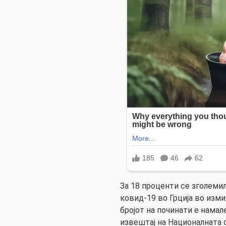
За 18 проценти се зголемил
ковид-19 во Грција во изми
бројот на починати е намал
извештај на Националната о