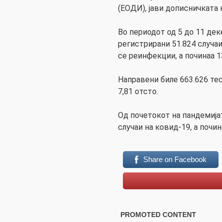
(ЕОДИ), јави дописничката 
Во периодот од 5 до 11 де
регистрирани 51.824 случаи
се реинфекции, а починаа 1
Направени биле 663.626 те
7,81 отсто.
Од почетокот на пандемијат
случаи на ковид-19, а почин
Share on Facebook