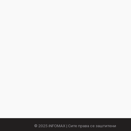
© 2025
iNFOMAX
| Сите права се заштитени