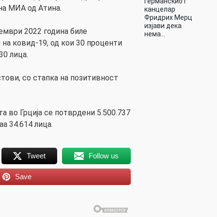
Германскиот
на МИА од Атина.
канцелар
Фридрих Мерц
изјави дека
кември 2022 година биле
нема…
 на ковид-19, од кои 30 проценти
30 лица.
стови, со стапка на позитивност
а во Грција се потврдени 5.500.737
аа 34.614 лица.
Tweet
Follow us
Save