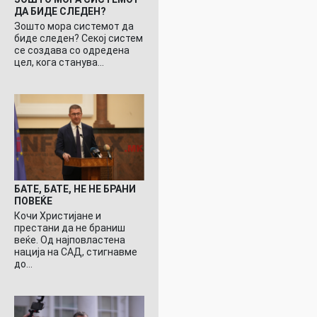
ДА БИДЕ СЛЕДЕН?
Зошто мора системот да
биде следен? Секој систем
се создава со одредена
цел, кога станува…
БАТЕ, БАТЕ, НЕ НЕ БРАНИ
ПОВЕЌЕ
Кочи Христијане и
престани да не браниш
веќе. Од најповластена
нација на САД, стигнавме
до…