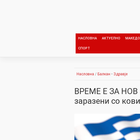
Skip
to
content
НАСЛОВНА
АКТУЕЛНО
МАКЕДО
СПОРТ
Насловна
/
Балкан
•
Здравје
ВРЕМЕ Е ЗА НОВ 
заразени со кови