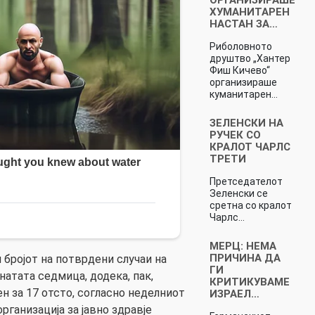
ХУМАНИТАРЕН
НАСТАН ЗА…
Риболовното
друштво „Хантер
Фиш Кичево“
организираше
куманитарен…
ЗЕЛЕНСКИ НА
РУЧЕК СО
КРАЛОТ ЧАРЛС
ТРЕТИ
Претседателот
Зеленски се
сретна со кралот
Чарлс…
МЕРЦ: НЕМА
ПРИЧИНA ДА
 бројот на потврдени случаи на
ГИ
натата седмица, додека, пак,
КРИТИКУВАМЕ
ен за 17 отсто, согласно неделниот
ИЗРАЕЛ…
рганизација за јавно здравје